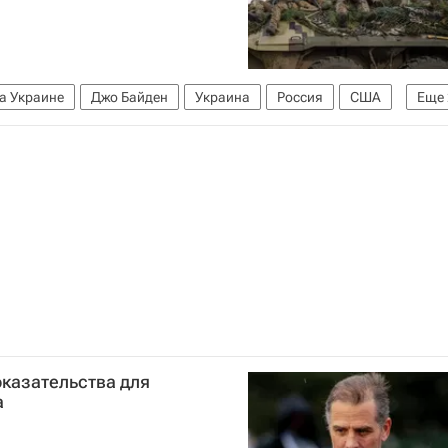
а Украине
Джо Байден
Украина
Россия
США
Еще
оказательства для
а