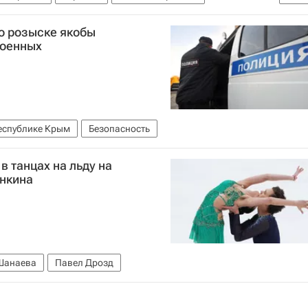
 силы Украины
Россия
о розыске якобы
военных
еспублике Крым
Безопасность
в танцах на льду на
нкина
Шанаева
Павел Дрозд