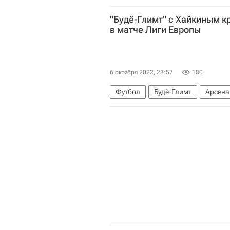
"Будё-Глимт" с Хайкиным к
в матче Лиги Европы
6 октября 2022, 23:57
180
Футбол
Будё-Глимт
Арсена
Никита Хайкин
Роб Холдинг