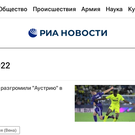
Общество
Происшествия
Армия
Наука
Ку
022
 разгромили "Аустрию" в
я (Вена)