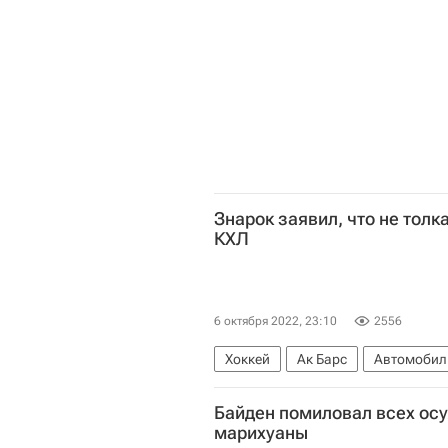
Знарок заявил, что не толк
КХЛ
6 октября 2022, 23:10
2556
Хоккей
Ак Барс
Автомобил
Байден помиловал всех ос
марихуаны