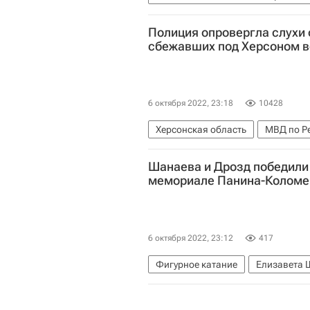
Курская область
Вооруженные
Полиция опровергла слухи 
сбежавших под Херсоном 
6 октября 2022, 23:18
10428
Херсонская область
МВД по Р
Шанаева и Дрозд победили 
мемориале Панина-Коломе
6 октября 2022, 23:12
417
Фигурное катание
Елизавета 