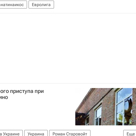
натинаикос
Евролига
ого приступа при
ино
а Украине
Украина
Роман Старовойт
Еще