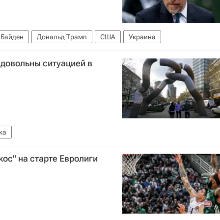
 Байден
Дональд Трамп
США
Украина
едовольны ситуацией в
ка
кос" на старте Евролиги