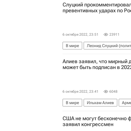
Слуцкий прокомментировал
превентивных ударах по Ро
6 октября 2022, 23:51
23911
В мире
Леонид Слуцкий (полит
Совет Безопасности ООН
Укра
Алиев заявил, что мирный 
может быть подписан в 202
6 октября 2022, 23:41
6048
В мире
Ильхам Алиев
Арм
Ситуация на армяно-азербайджан
США не могут бесконечно 
Баку
Совет Федерации РФ
заявил конгрессмен