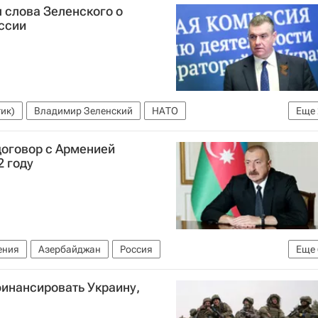
 слова Зеленского о
ссии
ик)
Владимир Зеленский
НАТО
Еще
ина
договор с Арменией
2 году
ения
Азербайджан
Россия
Еще
ской границе
Григорий Карасин
Владимир Путин
финансировать Украину,
Совет Европы