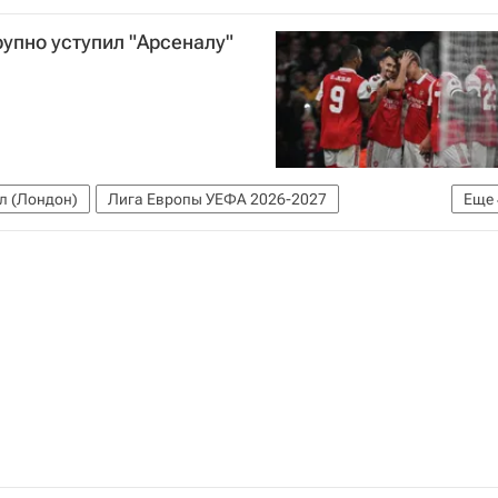
рупно уступил "Арсеналу"
л (Лондон)
Лига Европы УЕФА 2026-2027
Еще
Эдди Нкетиа
Фабиу Виейра