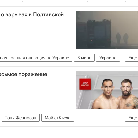
область
Россия
Киевская область
В мире
о взрывах в Полтавской
ная военная операция на Украине
В мире
Украина
Еще
ооруженные силы Украины
осьмое поражение
Тони Фергюсон
Майкл Кьеза
Еще