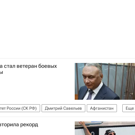
а стал ветеран боевых
ды
ет России (СК РФ)
Дмитрий Савельев
Афганистан
Еще
вторила рекорд