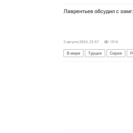
Рафах (провинция)
Израиль
Лаврентьев обсудил с зам
3 августа 2024, 23:57
1516
В мире
Турция
Сирия
Р
Хакан Фидан