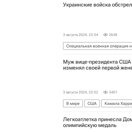
Украинские войска обстре
3 августа 2024, 23:54
2638
Специальная военная операция н
Донецкая Народная Республика
Муж вице-президента США 
изменял своей первой жен
3 августа 2024, 23:52
3407
В мире
США
Камала Харр
Выборы президента США — 2024
Легкоатлетка принесла До
олимпийскую медаль