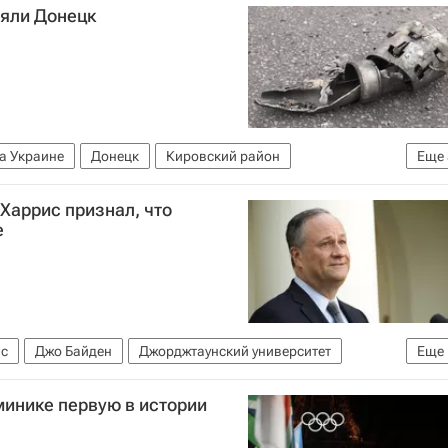
ляли Донецк
а Украине
Донецк
Кировский район
Еще
СЦКК
Происшествия
Харрис признал, что
е
ис
Джо Байден
Джорджтаунский университет
Еще
минике первую в истории