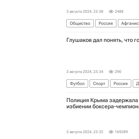
3 августа 2024, 23:38
2488
Общество
Россия
Афганис
Следственный комитет России (С
Глушаков дал понять, что г
3 августа 2024, 23:34
290
Футбол
Спорт
Россия
Д
Нижний Новгород
Полиция Крыма задержала
избиении боксера-чемпион
3 августа 2024, 23:32
169289