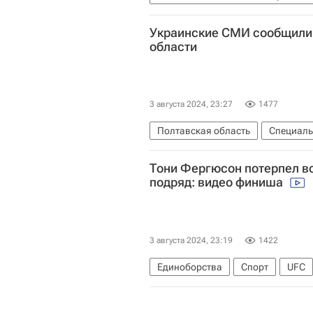
Дмитрий Песков
Харьковская 
Украинские СМИ сообщили 
области
3 августа 2024, 23:27
1477
Полтавская область
Специаль
Россия
Дмитрий Песков
В
Тони Фергюсон потерпел в
подряд: видео финиша
3 августа 2024, 23:19
1422
Единоборства
Спорт
UFC
ММА (Смешанные единоборства)