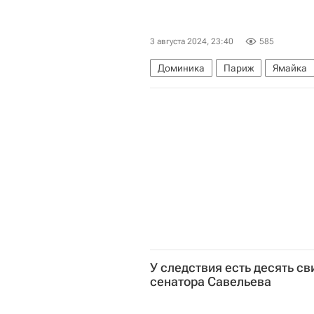
3 августа 2024, 23:40
585
Доминика
Париж
Ямайка
Летние Олимпийские игры 2024
У следствия есть десять св
сенатора Савельева