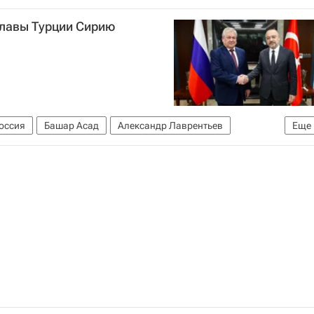
В мире
Ливан
главы Турции Сирию
оссия
Башар Асад
Александр Лаврентьев
Еще