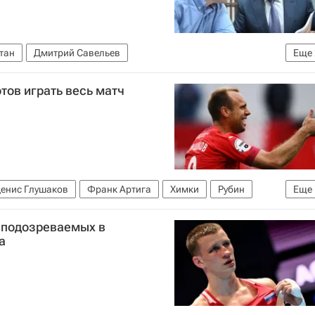
тан
Дмитрий Савельев
Еще
К РФ)
Дело сенатора Савельева
отов играть весь матч
енис Глушаков
Франк Артига
Химки
Рубин
Еще
 подозреваемых в
а