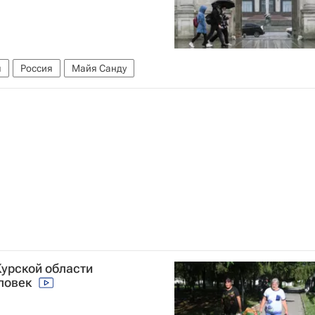
я
Россия
Майя Санду
Курской области
еловек