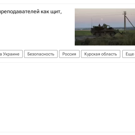
преподавателей как щит,
а Украине
Безопасность
Россия
Курская область
Еще
утин
Апти Алаудинов
Валерий Герасимов
 мире