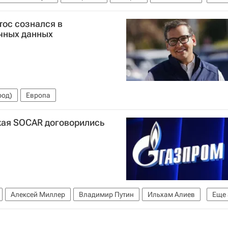
тос сознался в
чных данных
род)
Европа
кая SOCAR договорились
Алексей Миллер
Владимир Путин
Ильхам Алиев
Еще