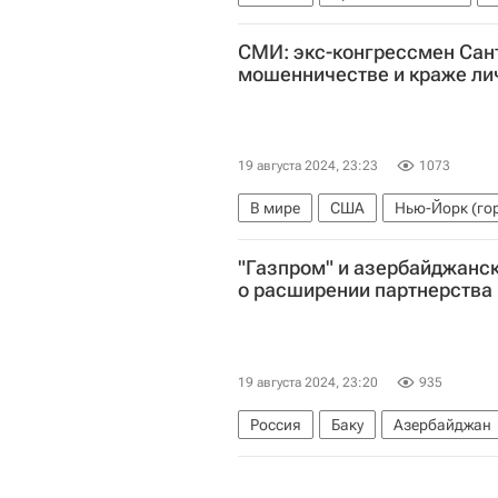
Спорт
СМИ: экс-конгрессмен Сан
мошенничестве и краже ли
19 августа 2024, 23:23
1073
В мире
США
Нью-Йорк (го
"Газпром" и азербайджанс
о расширении партнерства
19 августа 2024, 23:20
935
Россия
Баку
Азербайджан
SOCAR
Газпром
В мире