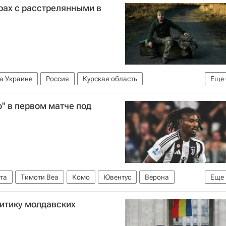
рах с расстрелянными в
а Украине
Россия
Курская область
Еще
утин
Апти Алаудинов
Валерий Герасимов
" в первом матче под
 мире
та
Тимоти Веа
Комо
Ювентус
Верона
Еще
алии по футболу)
литику молдавских