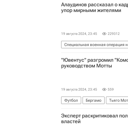
Алаудинов рассказал о кад
упор мирными жителями
19 августа 2024, 23:45
229312
Специальная военная операция н
Брянская область
Владимир П
"Ювентус" разгромил "Комо
Вооруженные силы Украины
В
руководством Мотты
19 августа 2024, 23:45
559
Футбол
Бергамо
Тьяго Мот
Серия А 2026-2027 (Чемпионат Ит
Эксперт раскритиковал по
властей