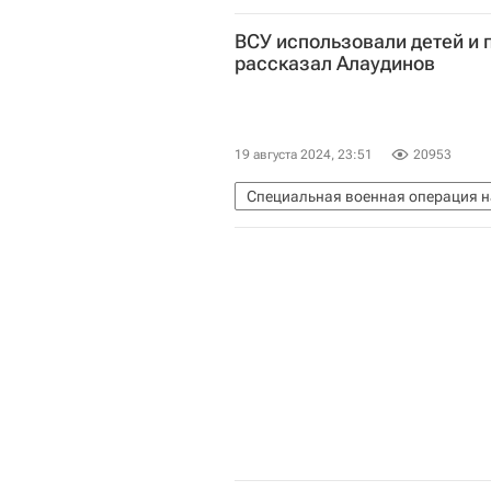
ВСУ использовали детей и 
рассказал Алаудинов
19 августа 2024, 23:51
20953
Специальная военная операция н
Брянская область
Владимир П
Вооруженные силы Украины
В