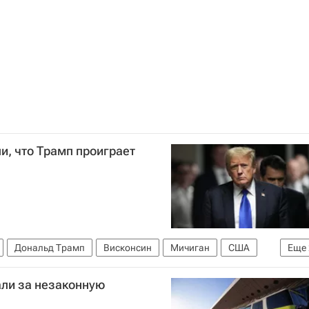
, что Трамп проиграет
Дональд Трамп
Висконсин
Мичиган
США
Еще
али за незаконную