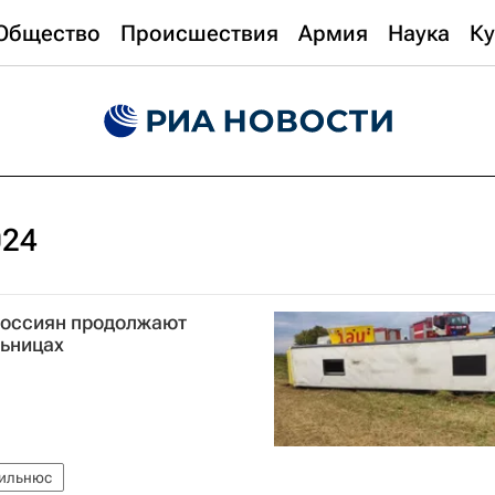
Общество
Происшествия
Армия
Наука
Ку
024
россиян продолжают
льницах
ильнюс