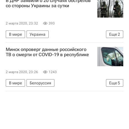
В ДНР заявили о 20 случаях обстрелов
Евровидение-2020
Россия
со стороны Украины за сутки
2 марта 2020, 23:32
393
В мире
Украина
Еще
2
Донецкая Народная Республика
Минск опроверг данные российского
Ситуация в ДНР и ЛНР
ТВ о смерти от COVID-19 в республике
2 марта 2020, 23:26
1243
В мире
Белоруссия
Еще
5
Министерство здравоохранения Белоруссии
Коронавирусы
Распространение коронавируса
Коронавирус COVID-19
Россия