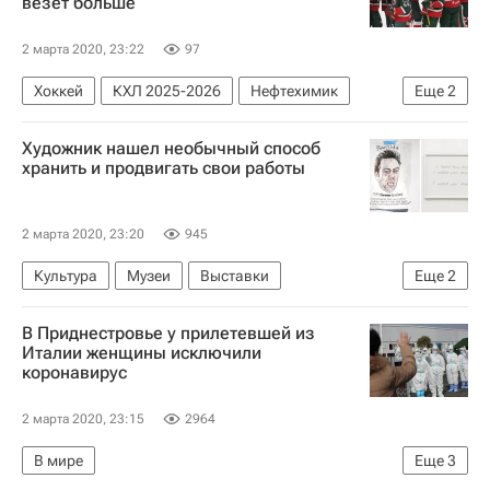
везет больше
2 марта 2020, 23:22
97
Хоккей
КХЛ 2025-2026
Нефтехимик
Еще
2
Ак Барс
Мэтт Фрэттин
Художник нашел необычный способ
хранить и продвигать свои работы
2 марта 2020, 23:20
945
Культура
Музеи
Выставки
Еще
2
Новости культуры
Стиль жизни
В Приднестровье у прилетевшей из
Италии женщины исключили
коронавирус
2 марта 2020, 23:15
2964
В мире
Еще
3