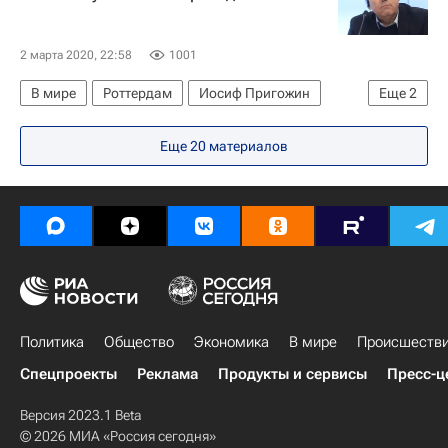
2 марта 2020, 22:58
1001
В мире
Роттердам
Иосиф Пригожин
Еще
2
Little Big
Евровидение-2020
Еще 20 материалов
Политика
Общество
Экономика
В мире
Происшеств
Спецпроекты
Реклама
Продукты и сервисы
Пресс-ц
Версия 2023.1 Beta
© 2026 МИА «Россия сегодня»