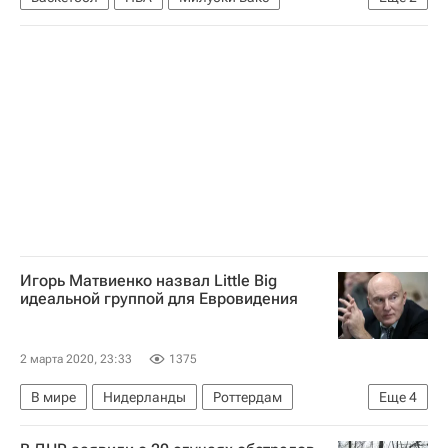
Даллас Мэверикс
Яннис Адетокунбо
Игорь Матвиенко назвал Little Big
идеальной группой для Евровидения
2 марта 2020, 23:33
1375
В мире
Нидерланды
Роттердам
Еще
4
Игорь Матвиенко
Little Big