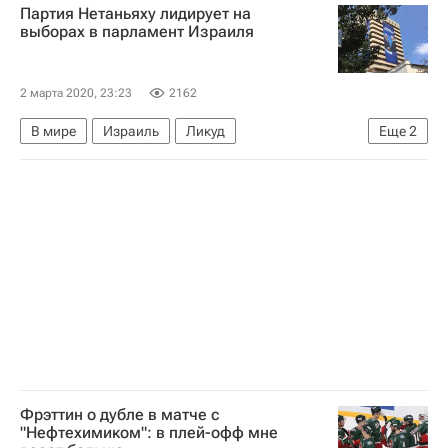
Партия Нетаньяху лидирует на
Ансель Галимов
Вадим Шипачев
выборах в парламент Израиля
2 марта 2020, 23:23
2162
В мире
Израиль
Ликуд
Еще
2
Биньямин Нетаньяху
Кнессет Израиля
Фрэттин о дубле в матче с
"Нефтехимиком": в плей-офф мне