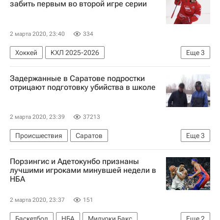
забить первым во второй игре серии
2 марта 2020, 23:40
334
Хоккей
КХЛ 2025-2026
Еще
3
ХК Спартак (Москва)
ХК Динамо (Москва)
Задержанные в Саратове подростки
Анатолий Никонцев
отрицают подготовку убийства в школе
2 марта 2020, 23:39
37213
Происшествия
Саратов
Еще
3
Федеральная служба безопасности РФ (ФСБ России)
Порзингис и Адетокунбо признаны
Следственный комитет России (СК РФ)
лучшими игроками минувшей недели в
НБА
Россия
2 марта 2020, 23:37
151
Баскетбол
НБА
Милуоки Бакс
Еще
2