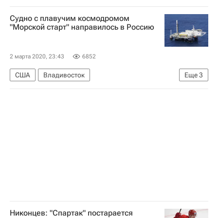
Саудовская Аравия
Война в Сирии
Судно с плавучим космодромом
Обострение ситуации в Идлибе (февраль 2020)
"Морской старт" направилось в Россию
2 марта 2020, 23:43
6852
США
Владивосток
Еще
3
Морской старт (космодром)
Космос - РИА Наука
Россия
Никонцев: "Спартак" постарается