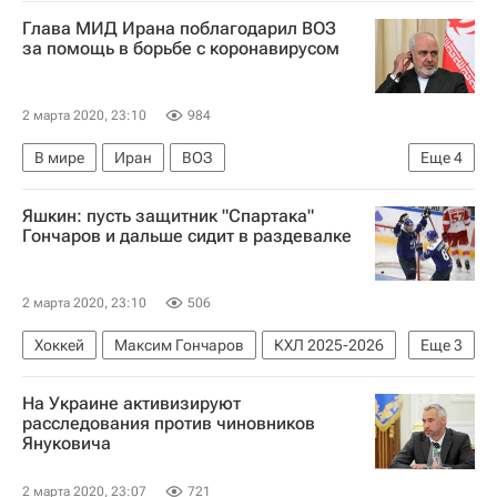
Приднестровская Молдавская Республика
Глава МИД Ирана поблагодарил ВОЗ
Распространение коронавируса
за помощь в борьбе с коронавирусом
Коронавирус COVID-19
2 марта 2020, 23:10
984
В мире
Иран
ВОЗ
Еще
4
Мохаммад Джавад Зариф
Яшкин: пусть защитник "Спартака"
Распространение коронавируса
Гончаров и дальше сидит в раздевалке
Тедрос Адханом Гебрейесус
Коронавирус COVID-19
2 марта 2020, 23:10
506
Хоккей
Максим Гончаров
КХЛ 2025-2026
Еще
3
ХК Спартак (Москва)
ХК Динамо (Москва)
На Украине активизируют
Дмитрий Яшкин
расследования против чиновников
Януковича
2 марта 2020, 23:07
721