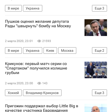
В мире
Украина
Еще
3
Генеральная прокуратура Украины
Пушков оценил желание депутата
Национальное антикоррупционное бюро Украины (НАБУ)
Рады "швырнуть" бомбу на Москву
Руслан Рябошапка
2 марта 2020, 23:01
21593
В мире
Украина
Киев
Москва
Еще
2
Алексей Пушков
Россия
Крикунов: первый матч серии со
"Спартаком" получился излишне
грубым
2 марта 2020, 23:00
143
Хоккей
Владимир Крикунов
Еще
3
КХЛ 2025-2026
ХК Спартак (Москва)
Пригожин поддержал выбор Little Big в
ХК Динамо (Москва)
качестве участника Евровидения