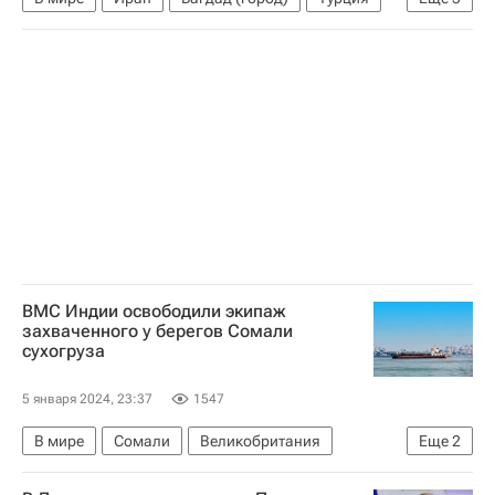
Али Хаменеи
Касем Сулеймани
Взрыв в Кермане
ВМС Индии освободили экипаж
захваченного у берегов Сомали
сухогруза
5 января 2024, 23:37
1547
В мире
Сомали
Великобритания
Еще
2
ВМС Индии
Boeing P-8 Poseidon