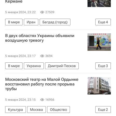
Кермане
5 января 2024, 23:22
27509
В мире
Иран
Багдад (город)
Еще
4
Таджикистан
Касем Сулеймани
В двух областях Украины объявили
Али Хаменеи
воздушную тревогу
Корпус стражей исламской революции
5 января 2024, 23:17
3694
В мире
Украина
Дмитрий Песков
Еще
3
Вооруженные силы Украины
Московский театр на Малой Ордынке
Херсонская область
Россия
восстановил работу после прорыва
трубы
5 января 2024, 23:15
16956
Культура
Москва
Общество
Еще
2