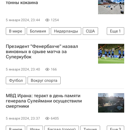
тонны кокаина
5 января 2024, 23:44
1254
В мире
Боливия
Нидерланды
США
Еще
1
Луис Арсе
Президент "Фенербахче" назвал
виновных в срыве матча за
Суперкубок
5 января 2024, 23:40
166
Футбол
Вокруг спорта
МВД Ирана: теракт в день памяти
генерала Сулеймани осуществили
смертники
5 января 2024, 23:37
6405
В мире
Иран
Багдад (город)
Турция
Еще
3