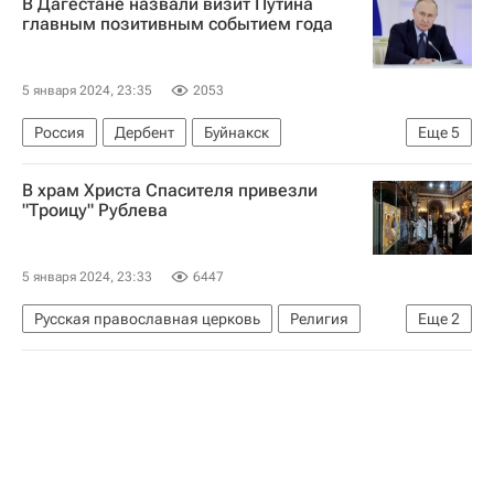
В Дагестане назвали визит Путина
главным позитивным событием года
5 января 2024, 23:35
2053
Россия
Дербент
Буйнакск
Еще
5
Владимир Путин
Расул Гамзатов
В храм Христа Спасителя привезли
Валентина Матвиенко
Совет Федерации РФ
"Троицу" Рублева
Россети
5 января 2024, 23:33
6447
Русская православная церковь
Религия
Еще
2
Москва
Патриарх Кирилл (Владимир Гундяев)