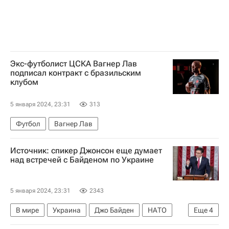
Экс-футболист ЦСКА Вагнер Лав
подписал контракт с бразильским
клубом
5 января 2024, 23:31
313
Футбол
Вагнер Лав
Источник: спикер Джонсон еще думает
над встречей с Байденом по Украине
5 января 2024, 23:31
2343
В мире
Украина
Джо Байден
НАТО
Еще
4
Россия
США
Майк Джонсон