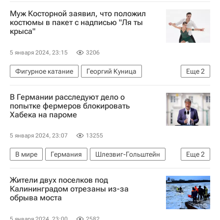
Происшествия
Новости культуры
Муж Косторной заявил, что положил
костюмы в пакет с надписью "Ля ты
крыса"
5 января 2024, 23:15
3206
Фигурное катание
Георгий Куница
Еще
2
Алена Косторная
Вокруг спорта
В Германии расследуют дело о
попытке фермеров блокировать
Хабека на пароме
5 января 2024, 23:07
13255
В мире
Германия
Шлезвиг-Гольштейн
Еще
2
Роберт Хабек
Йоахим Руквид
Жители двух поселков под
Калининградом отрезаны из-за
обрыва моста
5 января 2024, 23:00
2582