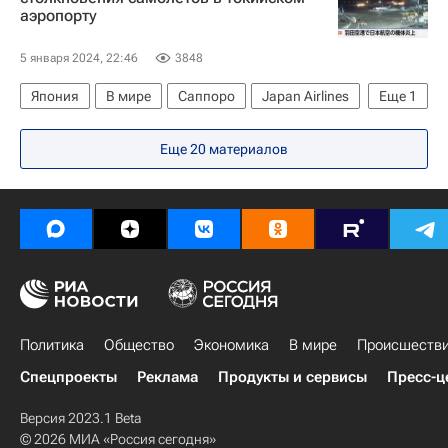
аэропорту
5 января 2024, 22:46
3848
Япония
В мире
Саппоро
Japan Airlines
Еще
1
Токио
Еще 20 материалов
Политика
Общество
Экономика
В мире
Происшеств
Спецпроекты
Реклама
Продукты и сервисы
Пресс-ц
Версия 2023.1 Beta
© 2026 МИА «Россия сегодня»