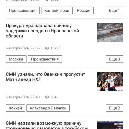
Происшествия
Калининград
Россия
Еще
1
МЧС России (Министерство РФ по делам гражданской обороны, чрезвычайным ситуациям и ликвидации последствий стихийных бедствий)
Прокуратура назвала причину
задержки поездов в Ярославской
области
5 января 2024, 22:55
13798
Москва
Происшествия
Еще
3
Ярославская область
Воркута
СМИ узнали, что Овечкин пропустит
Северо-Западная транспортная прокуратура
Матч звезд НХЛ
5 января 2024, 22:48
504
Хоккей
Александр Овечкин
Еще
2
Национальная хоккейная лига (НХЛ)
СМИ назвали возможную причину
Вокруг спорта
столкновения самолетов в токийском