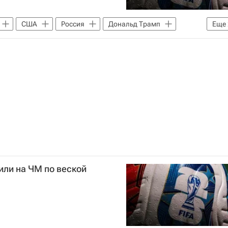
США
Россия
Дональд Трамп
Еще
ола (ФИФА)
ЧМ по футболу 2026
или на ЧМ по веской