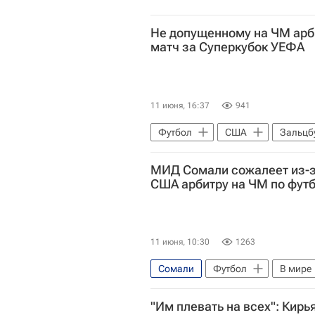
Не допущенному на ЧМ арб
матч за Суперкубок УЕФА
11 июня, 16:37
941
Футбол
США
Зальцбу
Джанни Инфантино
CAF
МИД Сомали сожалеет из-за
Пари Сен-Жермен (ПСЖ)
А
США арбитру на ЧМ по фут
11 июня, 10:30
1263
Сомали
Футбол
В мире
Международная федерация футб
"Им плевать на всех": Кир