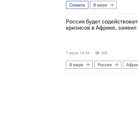
Сомали
В мире
Россия будет содействова
кризисов в Африке, заявил
7 июля, 14:34
305
В мире
Россия
Афри
Африканский союз
ООН