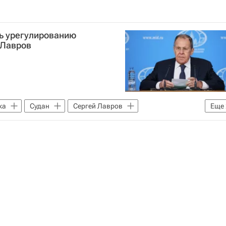
ть урегулированию
 Лавров
ка
Судан
Сергей Лавров
Еще