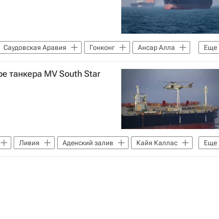
Саудовская Аравия
Гонконг
Ансар Алла
Еще
я против Ирана
е танкера MV South Star
Ливия
Аденский залив
Кайя Каллас
Еще