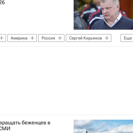
26
Америка
Россия
Сергей Кирьяков
Еще
ола (ФИФА)
ЧМ по футболу 2026
звращать беженцев в
 СМИ