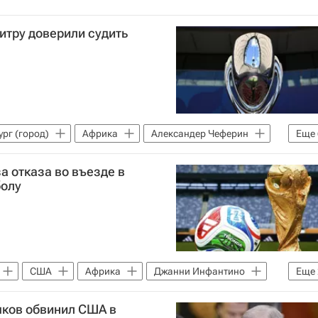
итру доверили судить
рг (город)
Африка
Александер Чеферин
Еще
Международная федерация футбола (ФИФА)
 отказа во въезде в
стон Вилла
Спорт
болу
США
Африка
Джанни Инфантино
Еще
ола (ФИФА)
ЧМ по футболу 2026
ьяков обвинил США в