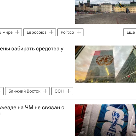
В мире
Евросоюз
Politico
Еще
ены забирать средства у
Ближний Восток
ООН
въезде на ЧМ не связан с
и