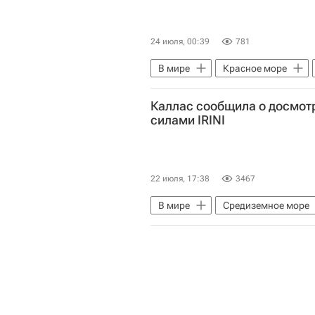
24 июля, 00:39
781
В мире
Красное море
Военная операция США и Израил
Каллас сообщила о досмотр
силами IRINI
22 июля, 17:38
3467
В мире
Средиземное море
Евросоюз
ООН