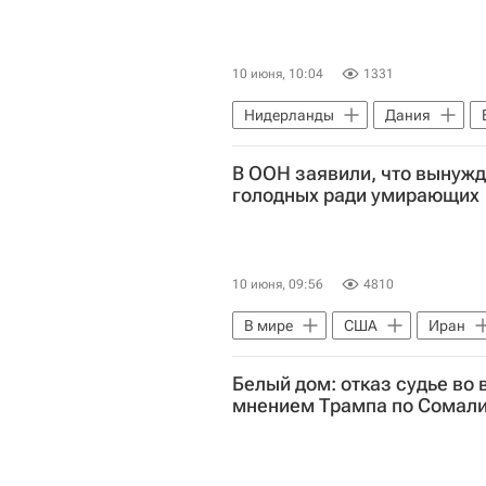
10 июня, 10:04
1331
Нидерланды
Дания
Еврокомиссия
Австрия
В ООН заявили, что вынужд
голодных ради умирающих
10 июня, 09:56
4810
В мире
США
Иран
Белый дом: отказ судье во 
мнением Трампа по Сомал