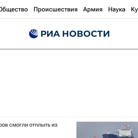
Общество
Происшествия
Армия
Наука
Ку
ров смогли отплыть из