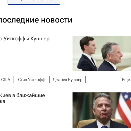
оследние новости
то Уиткофф и Кушнер
США
Стив Уиткофф
Джаред Кушнер
Еще
 Киев в ближайшие
ка