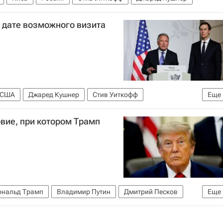
о дате возможного визита
США
Джаред Кушнер
Стив Уиткофф
Еще
вие, при котором Трамп
ональд Трамп
Владимир Путин
Дмитрий Песков
Еще