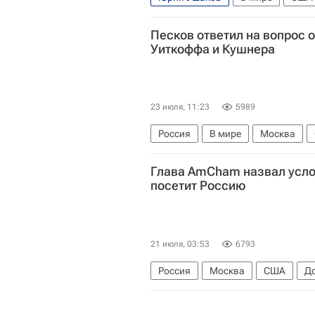
Песков ответил на вопрос 
Уиткоффа и Кушнера
23 июля, 11:23
5989
Россия
В мире
Москва
Дмитрий Песков
Глава AmCham назвал усло
посетит Россию
21 июля, 03:53
6793
Россия
Москва
США
Д
AmCham