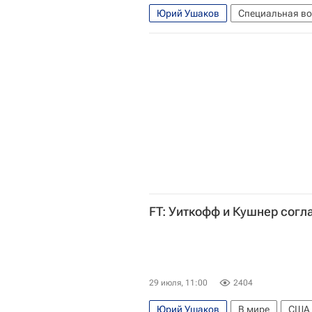
Юрий Ушаков
Специальная во
Украина
Стив Уиткофф
Дж
FT: Уиткофф и Кушнер согл
29 июля, 11:00
2404
Юрий Ушаков
В мире
США