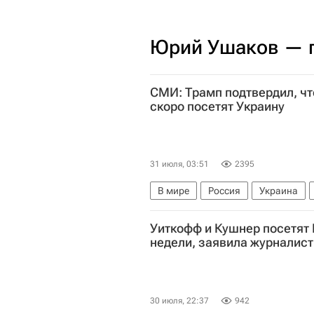
Юрий Ушаков — п
СМИ: Трамп подтвердил, ч
скоро посетят Украину
31 июля, 03:51
2395
В мире
Россия
Украина
Дональд Трамп
Уиткофф и Кушнер посетят
недели, заявила журналист
30 июля, 22:37
942