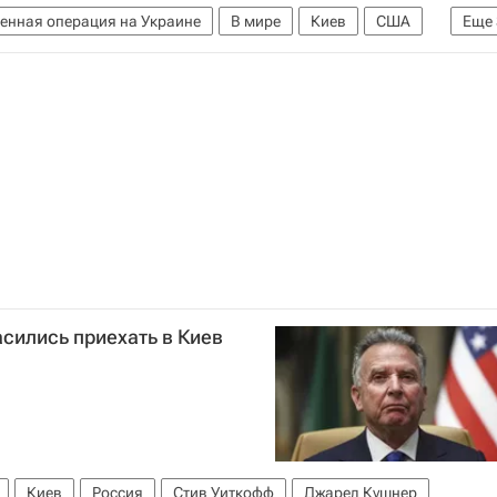
енная операция на Украине
В мире
Киев
США
Еще
аред Кушнер
асились приехать в Киев
Киев
Россия
Стив Уиткофф
Джаред Кушнер