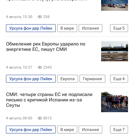
4 августа, 15:30
258
Урсула фон дер Ляйен
В мире
Испания
Еще
5
Сеута
Педро Санчес
Евросоюз
Обмеление рек Европы ударило по
Еврокомиссия
Наплыв мигрантов в Испании
энергетике ЕС, пишут СМИ
4 августа, 10:27
2343
Урсула фон дер Ляйен
Европа
Германия
Еще
4
Дунай (река)
В мире
Евросоюз
СМИ: четыре страны ЕС не подписали
Еврокомиссия
письмо с критикой Испании из-за
Сеуты
4 августа, 09:05
8512
Урсула фон дер Ляйен
В мире
Испания
Еще
7