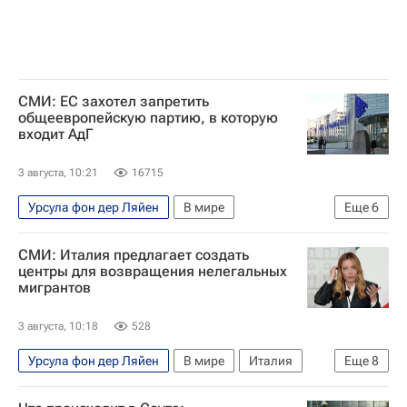
СМИ: ЕС захотел запретить
общеевропейскую партию, в которую
входит АдГ
3 августа, 10:21
16715
Урсула фон дер Ляйен
В мире
Еще
6
Люксембург (округ)
Германия
СМИ: Италия предлагает создать
Эрик Земмур
Еврокомиссия
Евросоюз
центры для возвращения нелегальных
мигрантов
Альтернатива для Германии (партия)
3 августа, 10:18
528
Урсула фон дер Ляйен
В мире
Италия
Еще
8
Сеута
Албания
Джорджа Мелони