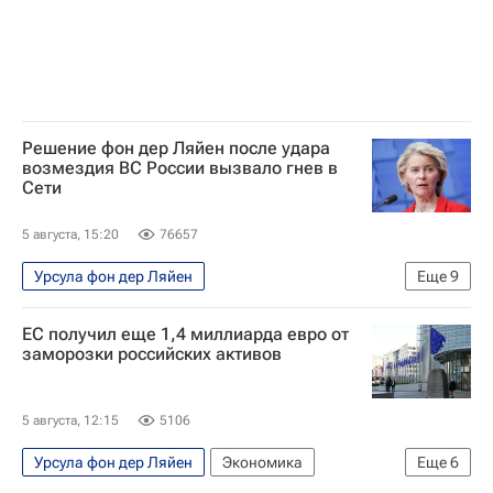
Решение фон дер Ляйен после удара
возмездия ВС России вызвало гнев в
Сети
5 августа, 15:20
76657
Урсула фон дер Ляйен
Еще
9
Специальная военная операция на Украине
ЕС получил еще 1,4 миллиарда евро от
В мире
Украина
Москва
Россия
заморозки российских активов
Владимир Зеленский
Еврокомиссия
Евросоюз
Замороженные российские активы
5 августа, 12:15
5106
Урсула фон дер Ляйен
Экономика
Еще
6