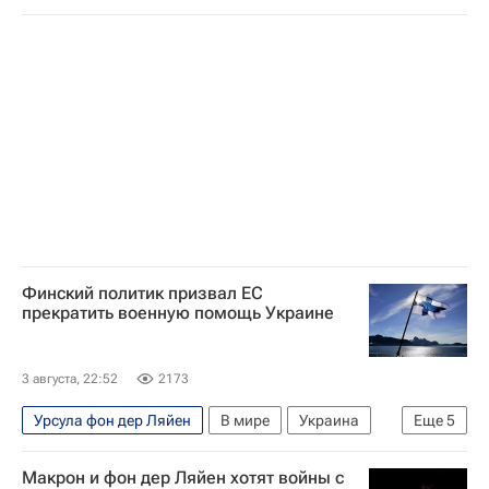
Африка
Евросоюз
Еврокомиссия
Politico
Наплыв мигрантов в Испании
Сеута
Педро Санчес
Финский политик призвал ЕС
прекратить военную помощь Украине
3 августа, 22:52
2173
Урсула фон дер Ляйен
В мире
Украина
Еще
5
Россия
Геленджик
Сергей Корецкий
Макрон и фон дер Ляйен хотят войны с
НАТО
Евросоюз