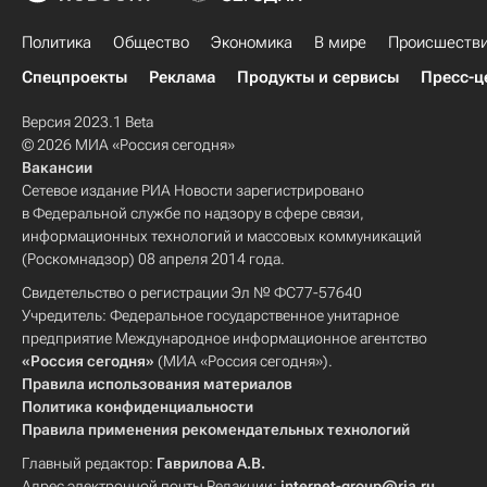
Политика
Общество
Экономика
В мире
Происшеств
Спецпроекты
Реклама
Продукты и сервисы
Пресс-ц
Версия 2023.1 Beta
© 2026 МИА «Россия сегодня»
Вакансии
Сетевое издание РИА Новости зарегистрировано
в Федеральной службе по надзору в сфере связи,
информационных технологий и массовых коммуникаций
(Роскомнадзор) 08 апреля 2014 года.
Свидетельство о регистрации Эл № ФС77-57640
Учредитель: Федеральное государственное унитарное
предприятие Международное информационное агентство
«Россия сегодня»
(МИА «Россия сегодня»).
Правила использования материалов
Политика конфиденциальности
Правила применения рекомендательных технологий
Главный редактор:
Гаврилова А.В.
Адрес электронной почты Редакции:
internet-group@ria.ru