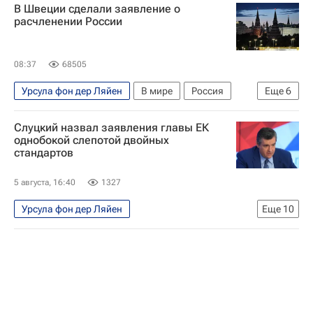
В Швеции сделали заявление о
расчленении России
08:37
68505
Урсула фон дер Ляйен
В мире
Россия
Еще
6
Украина
Киев
Мария Захарова
Слуцкий назвал заявления главы ЕК
Владимир Зеленский
Еврокомиссия
однобокой слепотой двойных
стандартов
Евросоюз
5 августа, 16:40
1327
Урсула фон дер Ляйен
Еще
10
Специальная военная операция на Украине
В мире
Россия
Украина
Брюссель
Леонид Слуцкий (политик)
Кайя Каллас
Еврокомиссия
Госдума РФ
Euroclear