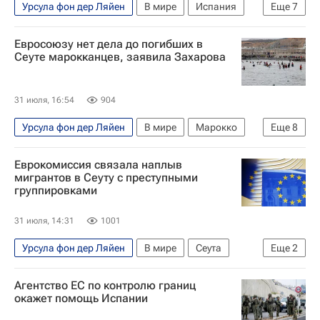
Урсула фон дер Ляйен
В мире
Испания
Еще
7
Сеута
Марокко
Педро Санчес
Евросоюзу нет дела до погибших в
Антониу Кошта
Еврокомиссия
Евросовет
Сеуте марокканцев, заявила Захарова
Наплыв мигрантов в Испании
31 июля, 16:54
904
Урсула фон дер Ляйен
В мире
Марокко
Еще
8
Сеута
Россия
Мария Захарова
Еврокомиссия связала наплыв
Кайя Каллас
Евросоюз
Еврокомиссия
мигрантов в Сеуту с преступными
группировками
Управление Верховного комиссара ООН по делам беженцев
Наплыв мигрантов в Испании
31 июля, 14:31
1001
Урсула фон дер Ляйен
В мире
Сеута
Еще
2
Марокко
Еврокомиссия
Агентство ЕС по контролю границ
окажет помощь Испании