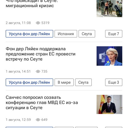
Что происходит в Сеуте:
Метте Фредериксен
Евросоюз
миграционный кризис
Еврокомиссия
Европейский совет
Наплыв мигрантов в Испании
2 августа, 11:08
5319
Урсула фон дер Ляйен
Испания
Сеута
Еще
7
Марокко
Педро Санчес
Фон дер Ляйен поддержала
Хосе Мануэль Альбарес
Евросоюз
предложение стран ЕС провести
встречу по Сеуте
Шенгенская зона
Наплыв мигрантов в Испании
В мире
1 августа, 14:51
735
Урсула фон дер Ляйен
В мире
Сеута
Еще
3
Евросоюз
Еврокомиссия
Санчес попросил созвать
Наплыв мигрантов в Испании
конференцию глав МВД ЕС из-за
ситуации в Сеуте
1 августа, 12:59
649