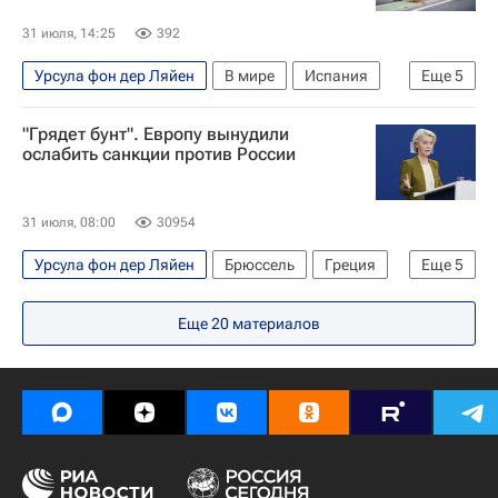
31 июля, 14:25
392
Урсула фон дер Ляйен
В мире
Испания
Еще
5
Сеута
Frontex
Еврокомиссия
"Грядет бунт". Европу вынудили
Наплыв мигрантов в Испании
Евросоюз
ослабить санкции против России
31 июля, 08:00
30954
Урсула фон дер Ляйен
Брюссель
Греция
Еще
5
Россия
Виктор Орбан
Евросоюз
Еще
20
материалов
Еврокомиссия
Санкции в отношении России