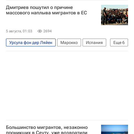
Украина
Киев
Москва
Еврокомиссия
Дмитриев пошутил о причине
Euroclear
Евросоюз
массового наплыва мигрантов в ЕС
5 августа, 01:03
2694
Урсула фон дер Ляйен
Марокко
Испания
Еще
6
Сеута
Кирилл Дмитриев
Российский фонд прямых инвестиций
Еврокомиссия
Евросоюз
В мире
Большинство мигрантов, незаконно
проникших в Сеуту, уже возвратили