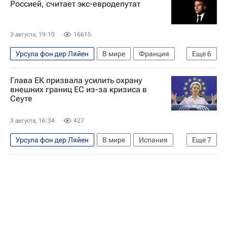
Россией, считает экс-евродепутат
3 августа, 19:10
16615
Урсула фон дер Ляйен
В мире
Франция
Еще
6
Россия
Европа
Эммануэль Макрон
Глава ЕК призвала усилить охрану
Филипп де Вилье
Евросоюз
внешних границ ЕС из-за кризиса в
Сеуте
Еврокомиссия
3 августа, 16:34
427
Урсула фон дер Ляйен
В мире
Испания
Еще
7
Сеута
Европа
Педро Санчес
Джорджа Мелони
Еврокомиссия
Евросоюз
Наплыв мигрантов в Испании