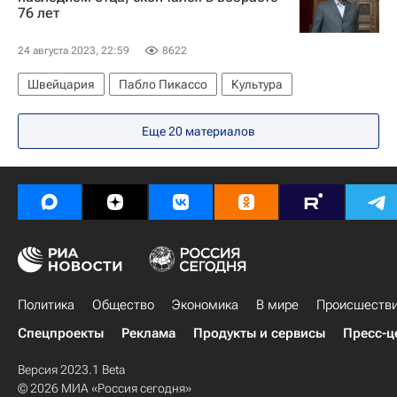
76 лет
24 августа 2023, 22:59
8622
Швейцария
Пабло Пикассо
Культура
Еще 20 материалов
Политика
Общество
Экономика
В мире
Происшеств
Спецпроекты
Реклама
Продукты и сервисы
Пресс-ц
Версия 2023.1 Beta
© 2026 МИА «Россия сегодня»