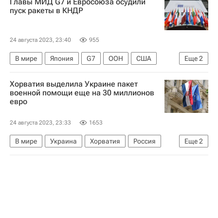
Главы МИД G7 и Евросоюза осудили
Русская православная церковь
пуск ракеты в КНДР
Священный Синод РПЦ
24 августа 2023, 23:40
955
В мире
Япония
G7
ООН
США
Еще
2
Космос - РИА Наука
Канада
Хорватия выделила Украине пакет
военной помощи еще на 30 миллионов
евро
24 августа 2023, 23:33
1653
В мире
Украина
Хорватия
Россия
Еще
2
Сергей Лавров
НАТО