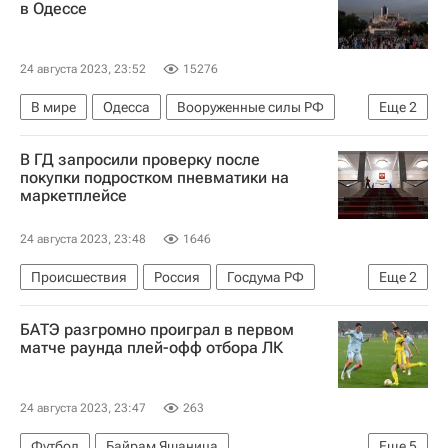
в Одессе
24 августа 2023, 23:52
15276
В мире
Одесса
Вооруженные силы РФ
Еще
2
Украина
Николаевская область
В ГД запросили проверку после
покупки подростком пневматики на
маркетплейсе
24 августа 2023, 23:48
1646
Происшествия
Россия
Госдума РФ
Еще
2
Игорь Краснов
Москва
БАТЭ разгромно проиграл в первом
матче раунда плей-офф отбора ЛК
24 августа 2023, 23:47
263
Футбол
Байрам Яшаница
Еще
5