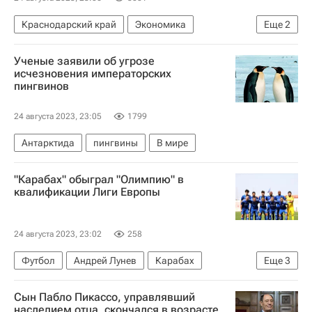
Краснодарский край
Экономика
Еще
2
Краснодарский край
Новороссийск
Ученые заявили об угрозе
исчезновения императорских
пингвинов
24 августа 2023, 23:05
1799
Антарктида
пингвины
В мире
"Карабах" обыграл "Олимпию" в
квалификации Лиги Европы
24 августа 2023, 23:02
258
Футбол
Андрей Лунев
Карабах
Еще
3
Динамо Москва
Спарта (Прага)
Сын Пабло Пикассо, управлявший
Лига Европы УЕФА 2026-2027
наследием отца, скончался в возрасте