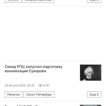
Магомед Оздоев
Денис Лаптев
БАТЭ
Союз европейских футбольных ассоциаций (УЕФА)
ПАОК
Синод РПЦ запустил подготовку
канонизации Суворова
24 августа 2023, 23:45
6181
Религия
Санкт-Петербург
Еще
3
Владимир Легойда