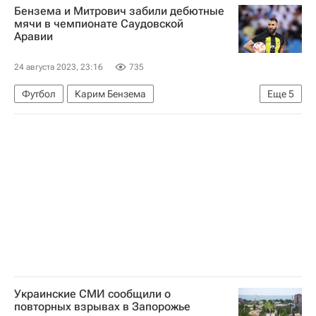
Бензема и Митрович забили дебютные
Владимир Зеленский
РБК (медиагруппа)
мячи в чемпионате Саудовской
Аравии
24 августа 2023, 23:16
735
Футбол
Карим Бензема
Еще
5
Александар Митрович
Сергей Милинкович-Савич
ПФК ЦСКА
Зенит
Аль-Ахли (Каир)
Украинские СМИ сообщили о
повторных взрывах в Запорожье