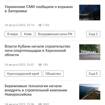
Следственный комитет России (СК РФ)
Украинские СМИ сообщили о взрывах
Toyota Corolla
Россия
Калужская область
в Запорожье
24 августа 2023, 23:10
1762
В мире
Киев
Вооруженные силы РФ
Еще
2
Запорожье
Запорожская область
Власти Кубани начали строительство
пяти спортплощадок в Херсонской
области
24 августа 2023, 23:07
183
Краснодарский край
Общество
Еще
5
Херсонская область
Краснодарский край
Бережливые технологии начали
Геническ
Сергей Власов
внедрять в строительной компании
Новороссийска
Вениамин Кондратьев
24 августа 2023, 23:06
5001