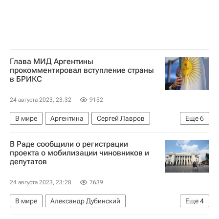
Глава МИД Аргентины
прокомментировал вступление страны
в БРИКС
24 августа 2023, 23:32
9152
В мире
Аргентина
Сергей Лавров
Еще
6
БРИКС
ЮАР
Цены на нефть
Россия
В Раде сообщили о регистрации
Владимир Путин
Сирил Рамафоса
проекта о мобилизации чиновников и
депутатов
24 августа 2023, 23:28
7639
В мире
Александр Дубинский
Еще
4
Верховная Рада Украины
Украина