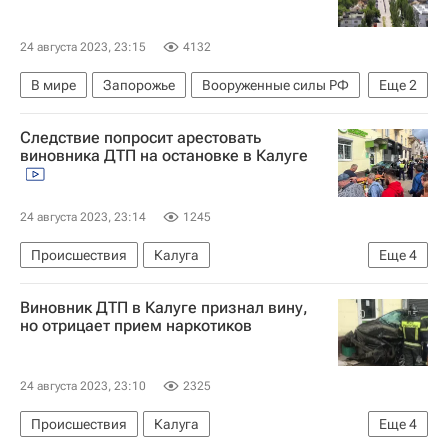
24 августа 2023, 23:15
4132
В мире
Запорожье
Вооруженные силы РФ
Еще
2
Киев
Запорожская область
Следствие попросит арестовать
виновника ДТП на остановке в Калуге
24 августа 2023, 23:14
1245
Происшествия
Калуга
Еще
4
Следственный комитет России (СК РФ)
Виновник ДТП в Калуге признал вину,
Россия
Калужская область
Toyota Corolla
но отрицает прием наркотиков
24 августа 2023, 23:10
2325
Происшествия
Калуга
Еще
4