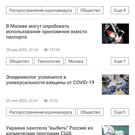
Распространение коронавируса
Общество
Еще
4
Пензенская область
Здоровье - Общество
В Москве могут опробовать
Коронавирус COVID-19
использование приложения вместо
паспорта
Коронавирус в России
25 мая 2020, 22:43
15749
Общество
Технологии
Москва
Еще
1
Министерство цифрового развития, связи и массовых коммуникаций РФ (Минцифры России)
Эпидемиолог усомнился в
универсальности вакцины от COVID-19
25 мая 2020, 22:41
2132
Распространение коронавируса
Общество
Еще
5
Федеральная служба по надзору в сфере защиты прав потребителей и благополучия человека (Роспотребнадзор)
Украина захотела "выбить" Россию из
Коронавирусы
Коронавирус COVID-19
космических программ США