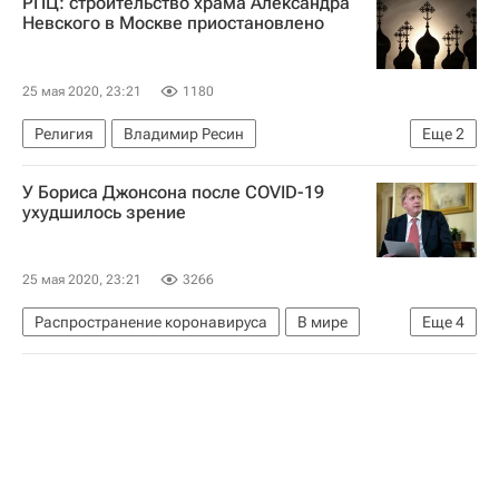
РПЦ: строительство храма Александра
Коронавирус COVID-19
Невского в Москве приостановлено
25 мая 2020, 23:21
1180
Религия
Владимир Ресин
Еще
2
Александр Невский
Религия
У Бориса Джонсона после COVID-19
ухудшилось зрение
25 мая 2020, 23:21
3266
Распространение коронавируса
В мире
Еще
4
Великобритания
Борис Джонсон
Коронавирусы
Коронавирус COVID-19