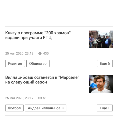
Книгу о программе "200 храмов"
издали при участи РПЦ
25 мая 2020, 23:18
430
Религия
Общество
Еще
6
Строительство модульных православных храмов в Москве
Виллаш-Боаш останется в "Марселе"
Москва
Владимир Ресин
Госдума РФ
на следующий сезон
Русская православная церковь
Религия
25 мая 2020, 23:17
51
Футбол
Андре Виллаш-Боаш
Еще
1
Олимпик (Марсель)