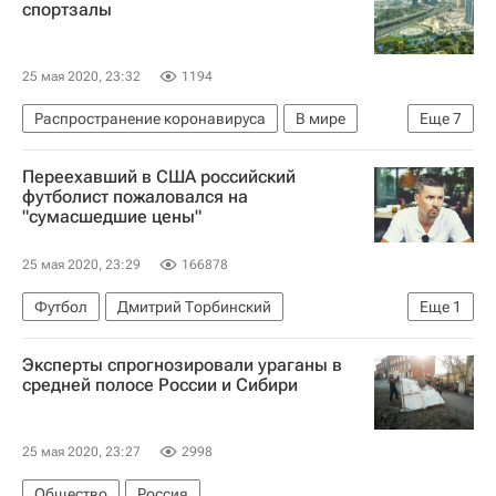
спортзалы
25 мая 2020, 23:32
1194
Распространение коронавируса
В мире
Еще
7
Дубай (город)
ОАЭ
Дубай (эмират)
Переехавший в США российский
Коронавирусы
Коронавирус COVID-19
футболист пожаловался на
"сумасшедшие цены"
Новости - Туризм
Туризм
25 мая 2020, 23:29
166878
Футбол
Дмитрий Торбинский
Еще
1
Сборная России по футболу
Эксперты спрогнозировали ураганы в
средней полосе России и Сибири
25 мая 2020, 23:27
2998
Общество
Россия