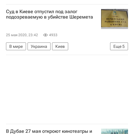
Москва
Здоровье
Коронавирус COVID-19
Суд в Киеве отпустил под залог
Коронавирус в России
подозреваемую в убийстве Шеремета
25 мая 2020, 23:42
4933
В мире
Украина
Киев
Еще
5
Днепропетровская область
Павел Шеремет
МВД Украины
Убийство журналиста Павла Шеремета
Ситуация на Украине
В Дубае 27 мая откроют кинотеатры и