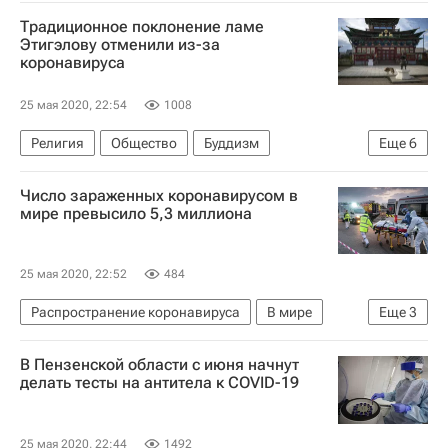
Джейк Джилленхол
Новости культуры
Традиционное поклонение ламе
Кино
Этигэлову отменили из-за
коронавируса
25 мая 2020, 22:54
1008
Религия
Общество
Буддизм
Еще
6
Республика Бурятия
Коронавирус COVID-19
Число зараженных коронавирусом в
Коронавирус в России
День Весак
мире превысило 5,3 миллиона
Коронавирус и вера
Религия
25 мая 2020, 22:52
484
Распространение коронавируса
В мире
Еще
3
ВОЗ
Здоровье - Общество
В Пензенской области с июня начнут
Коронавирус COVID-19
делать тесты на антитела к COVID-19
25 мая 2020, 22:44
1492