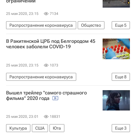
ограничений
25 мая 2020, 23:15
7134
Распространение коронавируса
Общество
Еще
5
Москва
В Ракитянской ЦРБ под Белгородом 45
Владимир Ефимов (Правительство Москвы)
человек заболели COVID-19
ВОЗ
Федеральная служба по надзору в сфере защиты прав потребителей и благополучия человека (Роспотребнадзор)
25 мая 2020, 23:15
1073
Здоровье - Общество
Распространение коронавируса
Еще
8
Происшествия
Белгород
Вышел трейлер "самого страшного
Белгородская область
фильма" 2020 года
Федеральная служба по надзору в сфере защиты прав потребителей и благополучия человека (Роспотребнадзор)
Коронавирусы
Россия
25 мая 2020, 23:01
18831
Коронавирус COVID-19
Культура
США
Юта
Еще
3
Коронавирус в России