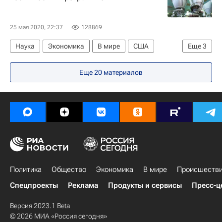
Коронавирус в России
Александр Горелов
25 мая 2020, 22:37
128869
Наука
Экономика
В мире
США
Еще
3
РД-180
Ситуация на Украине
Россия
Еще 20 материалов
Политика
Общество
Экономика
В мире
Происшеств
Спецпроекты
Реклама
Продукты и сервисы
Пресс-ц
Версия 2023.1 Beta
© 2026 МИА «Россия сегодня»