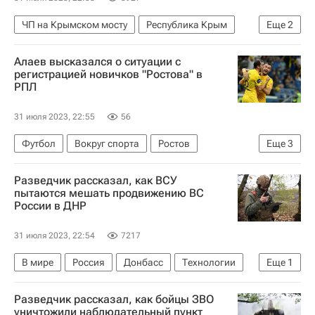
ЧП на Крымском мосту
Республика Крым
Еще
2
Крымский мост
Россия
Алаев высказался о ситуации с
регистрацией новичков "Ростова" в
РПЛ
31 июля 2023, 22:55
56
Футбол
Вокруг спорта
Ростов
Еще
3
Александр Алаев
Разведчик рассказал, как ВСУ
Международная федерация футбола (ФИФА)
пытаются мешать продвижению ВС
России в ДНР
РПЛ 2026-2027 (Чемпионат России по футболу)
31 июля 2023, 22:54
7217
В мире
Россия
Донбасс
Технологии
Еще
1
Луганская Народная Республика
Разведчик рассказал, как бойцы ЗВО
уничтожили наблюдательный пункт