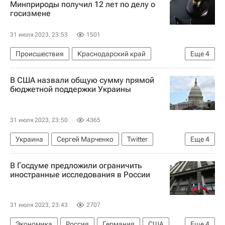
Минприроды получил 12 лет по делу о
госизмене
31 июля 2023, 23:53
1501
Происшествия
Краснодарский край
Еще
4
Россия
Краснодар
В США назвали общую сумму прямой
Министерство природных ресурсов и экологии РФ (Минприроды России)
бюджетной поддержки Украины
Краснодарский краевой суд
31 июля 2023, 23:50
4365
Украина
Сергей Марченко
Twitter
Еще
4
Всемирный банк
США
Киев
В Госдуме предложили ограничить
Верховная Рада Украины
иностранные исследования в России
31 июля 2023, 23:43
2707
Экономика
Россия
Германия
США
Еще
4