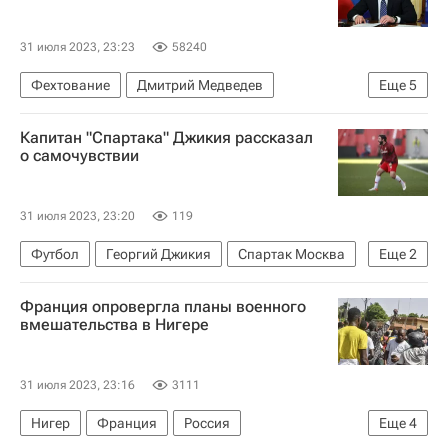
31 июля 2023, 23:23
58240
Фехтование
Дмитрий Медведев
Еще
5
Ольга Харлан
Капитан "Спартака" Джикия рассказал
Международная федерация фехтования (FIE)
о самочувствии
Международный олимпийский комитет (МОК)
Чемпионат мира по фехтованию
31 июля 2023, 23:20
119
Вокруг спорта
Футбол
Георгий Джикия
Спартак Москва
Еще
2
Балтика
Франция опровергла планы военного
РПЛ 2026-2027 (Чемпионат России по футболу)
вмешательства в Нигере
31 июля 2023, 23:16
3111
Нигер
Франция
Россия
Еще
4