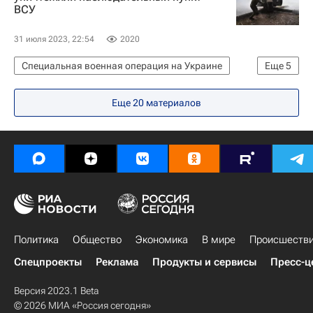
ВСУ
31 июля 2023, 22:54
2020
Специальная военная операция на Украине
Еще
5
Украина
Вооруженные силы Украины
Еще 20 материалов
Вооруженные силы РФ
Западный военный округ (ЗВО)
Министерство обороны РФ (Минобороны РФ)
Политика
Общество
Экономика
В мире
Происшеств
Спецпроекты
Реклама
Продукты и сервисы
Пресс-ц
Версия 2023.1 Beta
© 2026 МИА «Россия сегодня»