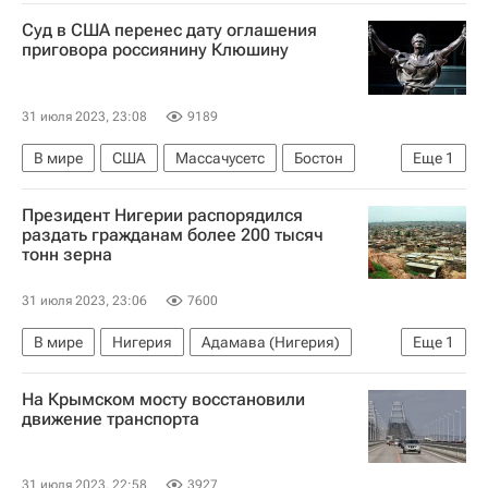
Мохамед Базум
Катрин Колонна
Суд в США перенес дату оглашения
Эммануэль Макрон
приговора россиянину Клюшину
Переворот в Нигере — 2023
31 июля 2023, 23:08
9189
В мире
США
Массачусетс
Бостон
Еще
1
Владислав Клюшин
Президент Нигерии распорядился
раздать гражданам более 200 тысяч
тонн зерна
31 июля 2023, 23:06
7600
В мире
Нигерия
Адамава (Нигерия)
Еще
1
Цены на нефть
На Крымском мосту восстановили
движение транспорта
31 июля 2023, 22:58
3927