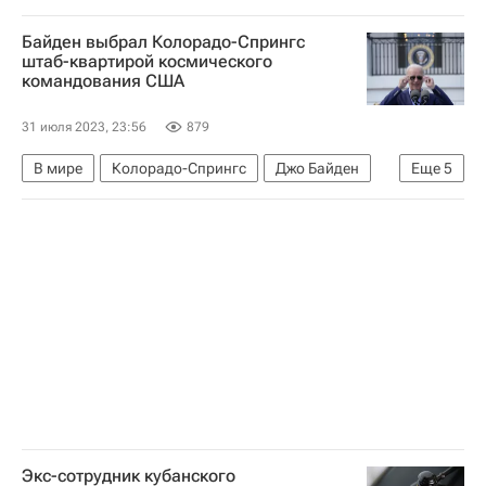
Мзувукиле Макетука (посол ЮАР в РФ и Белоруссии)
Байден выбрал Колорадо-Спрингс
БРИКС
штаб-квартирой космического
командования США
31 июля 2023, 23:56
879
В мире
Колорадо-Спрингс
Джо Байден
Еще
5
Министерство обороны США
Ллойд Остин
США
Колорадо
Космос - РИА Наука
Экс-сотрудник кубанского