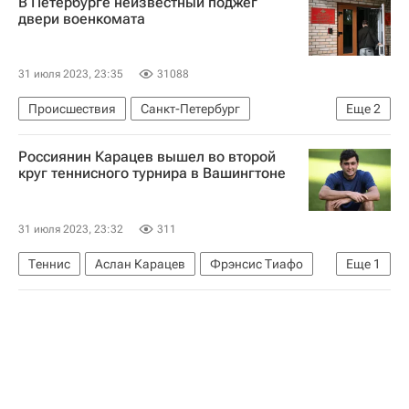
В Петербурге неизвестный поджег
двери военкомата
31 июля 2023, 23:35
31088
Происшествия
Санкт-Петербург
Еще
2
Чайковский
Россия
Россиянин Карацев вышел во второй
круг теннисного турнира в Вашингтоне
31 июля 2023, 23:32
311
Теннис
Аслан Карацев
Фрэнсис Тиафо
Еще
1
ATP 500 Вашингтон