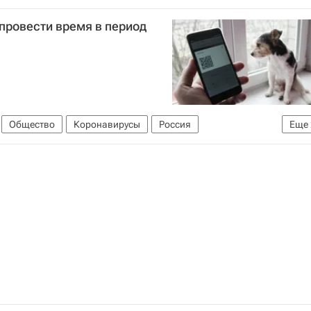
 (МВД России)
Коронавирус COVID-19
 провести время в период
Общество
Коронавирусы
Россия
Еще
вирус в России