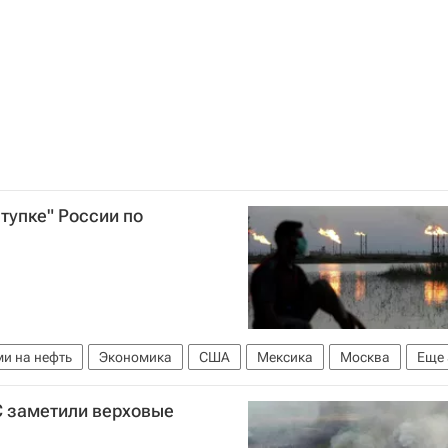
тупке" России по
ми на нефть
Экономика
США
Мексика
Москва
Еще
овак
ОПЕК
Дональд Трамп
Цены на нефть
 заметили верховые