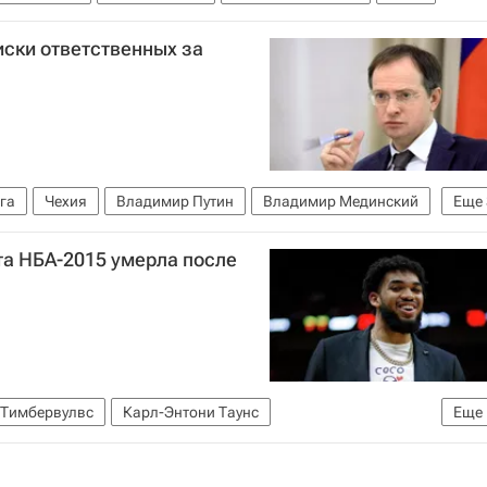
ски ответственных за
га
Чехия
Владимир Путин
Владимир Мединский
Еще
К РФ)
та НБА-2015 умерла после
 общество (РВИО)
Светлана Петренко
 Тимбервулвс
Карл-Энтони Таунс
Еще
навируса