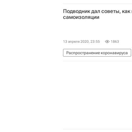
Министерство внутренних дел РФ
Подводник дал советы, как
Коронавирус в России
самоизоляции
13 апреля 2020, 23:55
1863
Распространение коронавируса
Коронавирус COVID-19
Корона