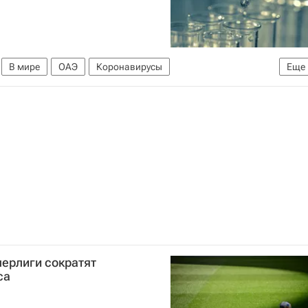
В мире
ОАЭ
Коронавирусы
Еще
ерлиги сократят
са