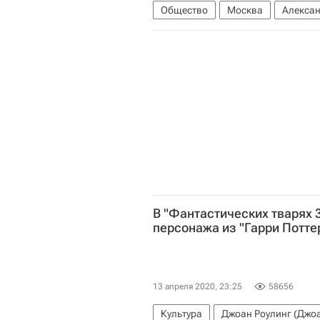
Общество
Москва
Алексан
Коронавирус COVID-19
Корона
В "Фантастических тварях 3
персонажа из "Гарри Потте
13 апреля 2020, 23:25
58656
Культура
Джоан Роулинг (Джо