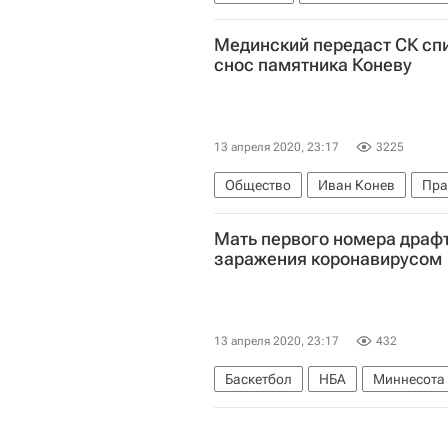
Мединский передаст СК спи
снос памятника Коневу
13 апреля 2020, 23:17
3225
Общество
Иван Конев
Пра
Следственный комитет России (С
Мать первого номера драф
Российское военно-историческое
заражения коронавирусом
13 апреля 2020, 23:17
432
Баскетбол
НБА
Миннесота
Спорт в условиях пандемии коро