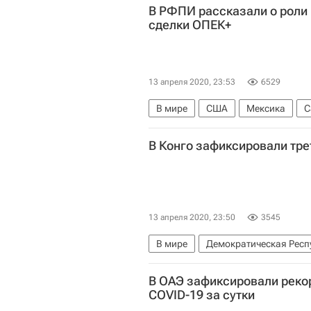
В РФПИ рассказали о роли
сделки ОПЕК+
13 апреля 2020, 23:53
6529
В мире
США
Мексика
С
Российский фонд прямых инвест
В Конго зафиксировали тре
13 апреля 2020, 23:50
3545
В мире
Демократическая Респ
В ОАЭ зафиксировали реко
COVID-19 за сутки