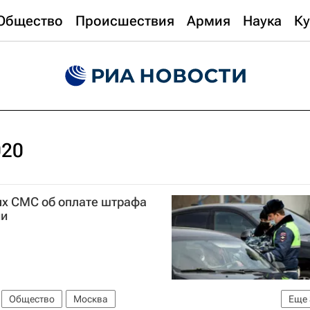
Общество
Происшествия
Армия
Наука
Ку
020
х СМС об оплате штрафа
ии
Общество
Москва
Еще