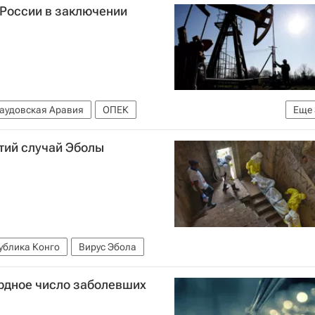
 России в заключении
аудовская Аравия
ОПЕК
Еще
иций
Кирилл Дмитриев
Цены на нефть
тий случай Эболы
ублика Конго
Вирус Эбола
рдное число заболевших