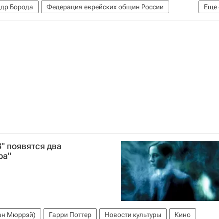
др Борода
Федерация еврейских общин России
Еще
вирус в России
Религия
Религия
" появятся два
ра"
ан Мюррэй)
Гарри Поттер
Новости культуры
Кино