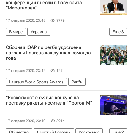
конференции внесли в базу сайта
"Миротворец"
17 февраля 2020, 23:48
9779
В мире
Украина
Еще
3
Мюнхенская конференция по безопасности
Сборная ЮАР по регби удостоена
Вольфганг Ишингер
Сайт "Миротворец"
награды Laureus как лучшая команда
года
17 февраля 2020, 23:42
127
Laureus World Sports Awards
Регби
"Роскосмос" объявил конкурс на
поставку ракеты-носителя "Протон-М"
17 февраля 2020, 23:40
3914
Общество
Дмитрий Рогозин
Роскосмос
Еще
2