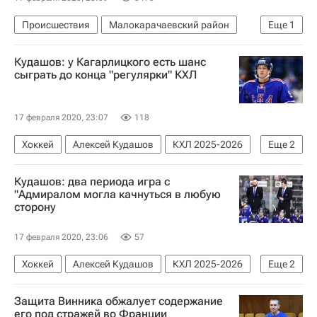
Происшествия
Малокарачаевский район
Еще
1
Карачаево-Черкесская республика (КЧР)
Кудашов: у Кагарлицкого есть шанс
сыграть до конца "регулярки" КХЛ
17 февраля 2020, 23:07
118
Хоккей
Алексей Кудашов
КХЛ 2025-2026
Еще
2
СКА (Санкт-Петербург)
Кудашов: два периода игра с
Дмитрий Кагарлицкий
"Адмиралом могла качнуться в любую
сторону
17 февраля 2020, 23:06
57
Хоккей
Алексей Кудашов
КХЛ 2025-2026
Еще
2
Адмирал
СКА (Санкт-Петербург)
Защита Винника обжалует содержание
его под стражей во Франции