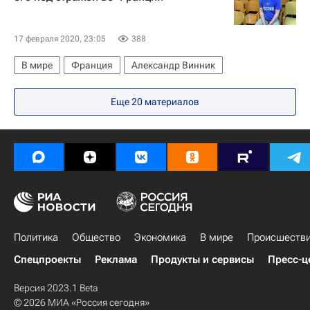
17 февраля 2020, 23:05
388
В мире
Франция
Александр Винник
Еще 20 материалов
Политика
Общество
Экономика
В мире
Происшеств
Спецпроекты
Реклама
Продукты и сервисы
Пресс-ц
Версия 2023.1 Beta
© 2026 МИА «Россия сегодня»