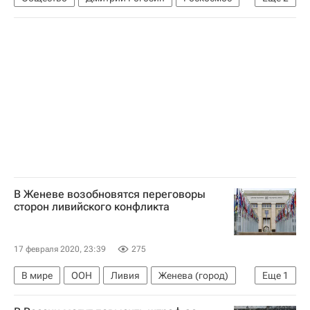
Протон-М
Хочу стать космонавтом
В Женеве возобновятся переговоры
сторон ливийского конфликта
17 февраля 2020, 23:39
275
В мире
ООН
Ливия
Женева (город)
Еще
1
Обострение конфликта в Ливии