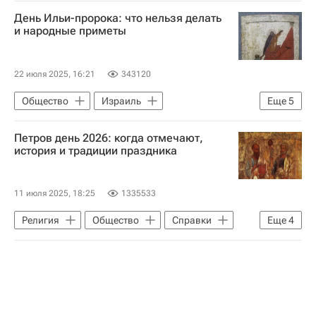
День Ильи-пророка: что нельзя делать
и народные приметы
22 июля 2025, 16:21
343120
Общество
Израиль
Еще
5
Русская православная церковь
Петров день 2026: когда отмечают,
Воздушно-десантные войска России
история и традиции праздника
Илья Муромец
Православие
Россия
11 июля 2025, 18:25
1335533
Религия
Общество
Справки
Еще
4
Дамаск (город)
Рим
Русская православная церковь
Аналитика - Религия и мировоззрение