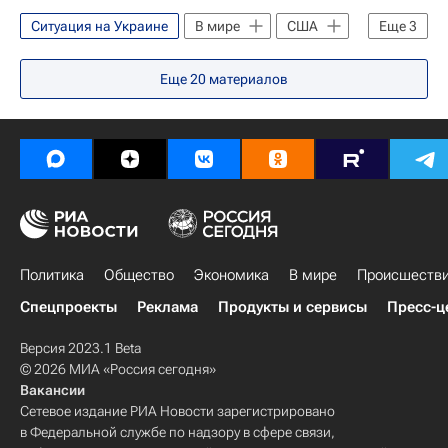
Ситуация на Украине
В мире
США
Еще
3
Россия
Украина
Джо Байден
Еще
20
материалов
Политика
Общество
Экономика
В мире
Происшеств
Спецпроекты
Реклама
Продукты и сервисы
Пресс-ц
Версия 2023.1 Beta
© 2026 МИА «Россия сегодня»
Вакансии
Сетевое издание РИА Новости зарегистрировано
в Федеральной службе по надзору в сфере связи,