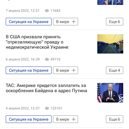
7 апреля 2022, 12:51
11683
Ситуация на Украине
В мире
Еще
6
Чжан Цзюнь
Россия
В США призвали принять
Вашингтон (город)
США
НАТО
"отрезвляющую" правду о
недемократической Украине
ООН
6 апреля 2022, 16:39
49710
Ситуация на Украине
В мире
Еще
4
Владимир Путин
США
Россия
TAC: Америке придется заплатить за
Луганская Народная Республика
оскорбления Байдена в адрес Путина
4 апреля 2022, 13:37
125101
Ситуация на Украине
В мире
Еще
6
Марк Милли
Джон Маккейн (политик)