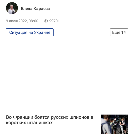
Общество
Елена Караева
9 июля 2022, 08:00
99701
Ситуация на Украине
Еще
14
Специальная военная операция на Украине
Аналитика
Россия
Европа
НАТО
Генеральная Ассамблея ООН
ООН
Украина
Ситуация в ДНР и ЛНР
ДНР
Признание ДНР и ЛНР в России
ЛНР
Донецкая Народная Республика
Луганская Народная Республика
Во Франции боятся русских шпионов в
коротких штанишках