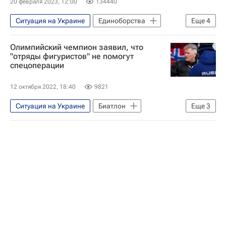
20 февраля 2023, 12:00
134440
Камил Гаджиев
Ситуация на Украине
Единоборства
Еще
4
Воздушно-десантные войска России
Владимир Минеев
Спорт
Вокруг спорта
Олимпийский чемпион заявил, что
ММА (Смешанные единоборства)
"отряды фигуристов" не помогут
спецоперации
Вокруг спорта
12 октября 2022, 18:40
9821
Ситуация на Украине
Биатлон
Еще
3
Дмитрий Васильев
Частичная мобилизация в России
Вокруг спорта