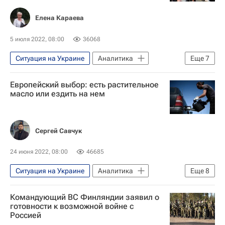
Елена Караева
5 июля 2022, 08:00
36068
Ситуация на Украине
Аналитика
Еще
7
Франция
Россия
русофобия
Европейский выбор: есть растительное
Санкции
Санкции в отношении России
масло или ездить на нем
Ситуация в ДНР и ЛНР
Признание ДНР и ЛНР в России
Сергей Савчук
24 июня 2022, 08:00
46685
Ситуация на Украине
Аналитика
Еще
8
Украина
Россия
Европа
Командующий ВС Финляндии заявил о
биотопливо
Энергетика
готовности к возможной войне с
Россией
Ситуация в ДНР и ЛНР
Нефть