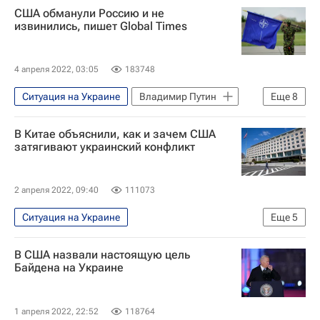
США обманули Россию и не
Валерий Герасимов
Франция
извинились, пишет Global Times
Варшава
Россия
4 апреля 2022, 03:05
183748
Ситуация на Украине
Владимир Путин
Еще
8
Фрэнсис Фукуяма
Вашингтон (город)
В Китае объяснили, как и зачем США
Киев
НАТО
В мире
Китай
затягивают украинский конфликт
США
Россия
2 апреля 2022, 09:40
111073
Ситуация на Украине
Еще
5
Специальная военная операция на Украине
В США назвали настоящую цель
В мире
Россия
США
Киев
Байдена на Украине
1 апреля 2022, 22:52
118764