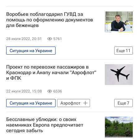
Воробьев поблагодарил ГУВД за
помощь по оформлению документов
для беженцев
28 июля 2022, 20:31
5761
Ситуация на Украине
Еще
11
Новости Подмосковья
Проект по перевозке пассажиров в
Московская область (Подмосковье)
Краснодар и Анапу начали "Аэрофлот"
и ФПК
Андрей Воробьев
Признание ДНР и ЛНР в России
22 июля 2022, 15:08
6536
Одинцово
Россия
Украина
Ситуация на Украине
Аэрофлот
Еще
7
ДНР
Ситуация в ДНР и ЛНР
Федеральная пассажирская компания
Донбасс
Бесславные ублюдки: о своих
Краснодар
Анапа
Сочи
наемниках Европа предпочитает
Эвакуация жителей ДНР и ЛНР в Россию
сегодня забыть
Туризм
Новости - Туризм