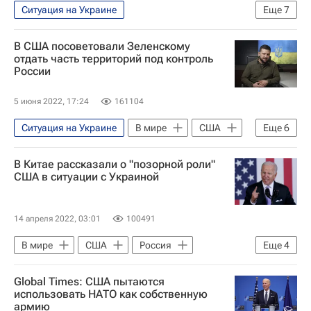
Ситуация на Украине
Еще
7
Специальная военная операция на Украине
В США посоветовали Зеленскому
В мире
Владимир Путин
Россия
отдать часть территорий под контроль
России
Украина
Ситуация в ДНР и ЛНР
Владимир Зеленский
5 июня 2022, 17:24
161104
Ситуация на Украине
В мире
США
Еще
6
Украина
Россия
В Китае рассказали о "позорной роли"
Специальная военная операция на Украине
США в ситуации с Украиной
Владимир Путин
Сергей Лавров
Дмитрий Песков (спецпредставитель президента)
14 апреля 2022, 03:01
100491
В мире
США
Россия
Еще
4
Украина
НАТО
Китай
Global Times: США пытаются
Ситуация в ДНР и ЛНР
использовать НАТО как собственную
армию