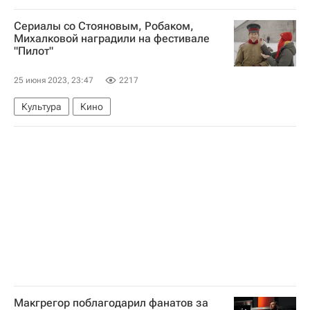
В мире
Украина
Израиль
Россия
Сериалы со Стояновым, Робаком,
Сергей Лавров
Биньямин Нетаньяху
Михалковой наградили на фестивале
"Пилот"
Владимир Путин
НАТО
25 июня 2023, 23:47
2217
Культура
Кино
Макгрегор поблагодарил фанатов за