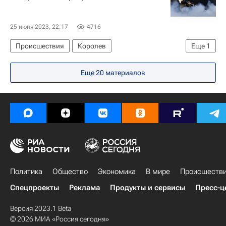
25 июня 2023, 22:17
4716
Происшествия
Королев
Еще
1
МЧС России (Министерство РФ по делам гражданской обороны, чрезвычайным ситуациям и ликвидации последствий стихийных бедствий)
Еще 20 материалов
Политика
Общество
Экономика
В мире
Происшеств
Спецпроекты
Реклама
Продукты и сервисы
Пресс-ц
Версия 2023.1 Beta
© 2026 МИА «Россия сегодня»