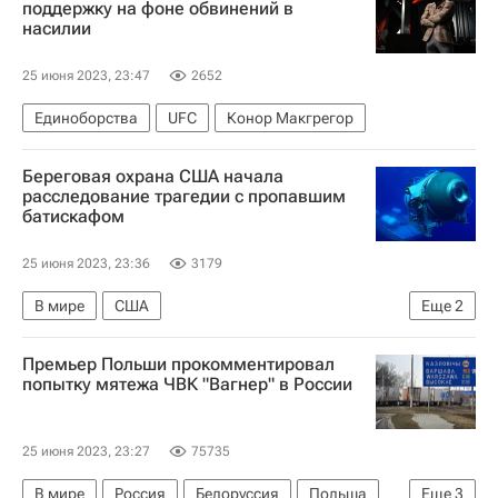
поддержку на фоне обвинений в
насилии
25 июня 2023, 23:47
2652
Единоборства
UFC
Конор Макгрегор
Береговая охрана США начала
расследование трагедии с пропавшим
батискафом
25 июня 2023, 23:36
3179
В мире
США
Еще
2
Поиски пропавшего у обломков "Титаника" батискафа
Премьер Польши прокомментировал
Атлантический океан
попытку мятежа ЧВК "Вагнер" в России
25 июня 2023, 23:27
75735
В мире
Россия
Белоруссия
Польша
Еще
3