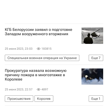
КГБ Белоруссии заявил о подготовке
Западом вооруженного вторжения
25 июня 2023, 23:03
183815
Специальная военная операция на Украине
Еще
7
В мире
Белоруссия
Владимир Путин
Прокуратура назвала возможную
Украина
Литва
причину пожара в многоэтажке в
Королеве
Служба безопасности Украины
Sunday Times
25 июня 2023, 22:57
4897
Происшествия
Королев
Еще
1
Московская область (Подмосковье)