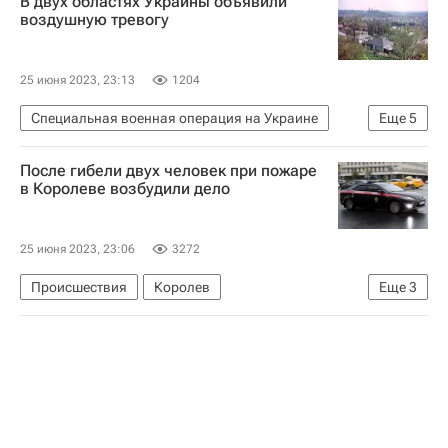
В двух областях Украины объявили
Черниговская область
Вооруженные силы РФ
воздушную тревогу
25 июня 2023, 23:13
1204
Специальная военная операция на Украине
Еще
5
В мире
Украина
Сумская область
После гибели двух человек при пожаре
Вооруженные силы РФ
Сумы
в Королеве возбудили дело
25 июня 2023, 23:06
3272
Происшествия
Королев
Еще
3
Московская область (Подмосковье)
Россия
Следственный комитет России (СК РФ)