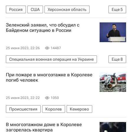
Россия
США
Херсонская область
Еще
5
Василий Голубев
Евгений Пригожин
Зеленский заявил, что обсудил с
НАТО
Алексей Логвиненко
В мире
Байденом ситуацию в России
25 июня 2023, 22:26
14487
Специальная военная операция на Украине
Еще
8
В мире
Россия
Джо Байден
При пожаре в многоэтажке в Королеве
Владимир Зеленский
Украина
погиб человек
Йенс Столтенберг
США
НАТО
25 июня 2023, 22:22
1050
Происшествия
Королев
Кемерово
В многоэтажном доме в Королеве
загорелась квартира