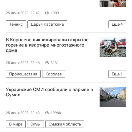
25 июня 2023, 22:47
1009
Теннис
Дарья Касаткина
Еще
4
Женская теннисная ассоциация (WTA)
В Королеве ликвидировали открытое
Ангелина Калинина
Мария Саккари
горение в квартире многоэтажного
дома
Истбурн
25 июня 2023, 22:46
3131
Происшествия
Королев
Еще
1
МЧС России (Министерство РФ по делам гражданской обороны, чрезвычайным ситуациям и ликвидации последствий стихийных бедствий)
Украинские СМИ сообщили о взрыве в
Сумах
25 июня 2023, 22:43
19988
В мире
Сумы
Сумская область