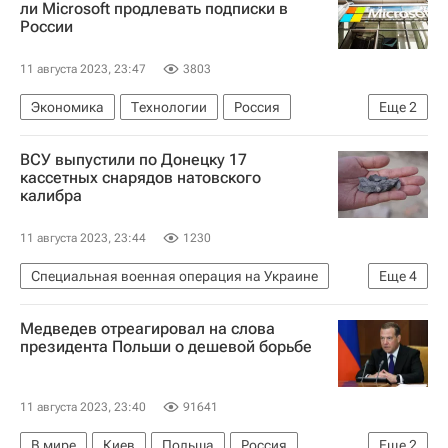
ли Microsoft продлевать подписки в
России
11 августа 2023, 23:47
3803
Экономика
Технологии
Россия
Еще
2
Максут Шадаев
Microsoft Corporation
ВСУ выпустили по Донецку 17
кассетных снарядов натовского
калибра
11 августа 2023, 23:44
1230
Специальная военная операция на Украине
Еще
4
Донецк
Донецкая Народная Республика
Медведев отреагировал на слова
Украина
Вооруженные силы Украины
президента Польши о дешевой борьбе
11 августа 2023, 23:40
91641
В мире
Киев
Польша
Россия
Еще
2