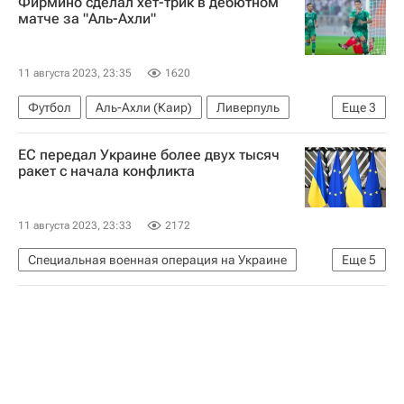
Фирмино сделал хет-трик в дебютном
Русская православная церковь
матче за "Аль-Ахли"
11 августа 2023, 23:35
1620
Футбол
Аль-Ахли (Каир)
Ливерпуль
Еще
3
Челси
Эдуар Менди
Роберто Фирмино
ЕС передал Украине более двух тысяч
ракет с начала конфликта
11 августа 2023, 23:33
2172
Специальная военная операция на Украине
Еще
5
В мире
Украина
Евросоюз
Еврокомиссия
НАТО