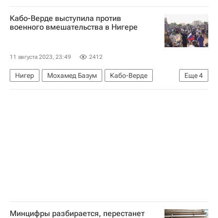
Алекс де Минаур
Кабо-Верде выступила против
Алехандро Давидович-Фокина
военного вмешательства в Нигере
ATP Masters Торонто
11 августа 2023, 23:49
2412
Нигер
Мохамед Базум
Кабо-Верде
Еще
4
Кот-д'Ивуар
В мире
Экономическое сообщество стран Западной Африки
Переворот в Нигере — 2023
Минцифры разбирается, перестанет