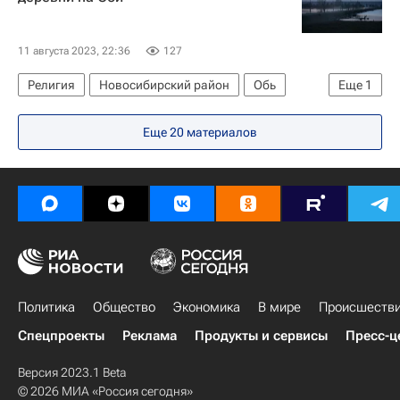
11 августа 2023, 22:36
127
Религия
Новосибирский район
Обь
Еще
1
Русская православная церковь
Еще 20 материалов
Политика
Общество
Экономика
В мире
Происшеств
Спецпроекты
Реклама
Продукты и сервисы
Пресс-ц
Версия 2023.1 Beta
© 2026 МИА «Россия сегодня»