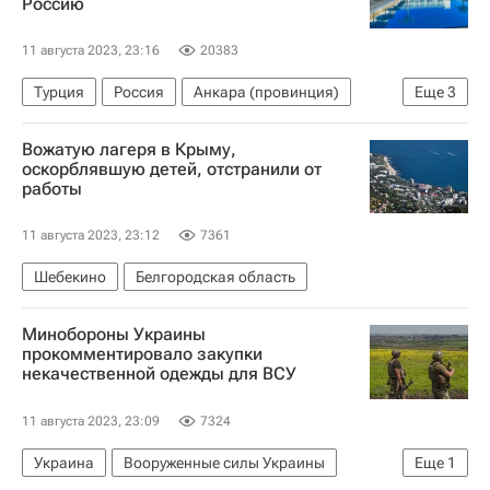
Россию
11 августа 2023, 23:16
20383
Турция
Россия
Анкара (провинция)
Еще
3
Новости - Туризм
Вожатую лагеря в Крыму,
Ассоциация туроператоров России (АТОР)
оскорблявшую детей, отстранили от
работы
Пегас Туристик
11 августа 2023, 23:12
7361
Шебекино
Белгородская область
Минобороны Украины
прокомментировало закупки
некачественной одежды для ВСУ
11 августа 2023, 23:09
7324
Украина
Вооруженные силы Украины
Еще
1