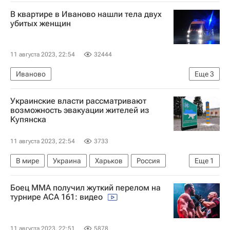
В мире
В квартире в Иваново нашли тела двух
убитых женщин
11 августа 2023, 22:54
32444
Иваново
Еще
3
Следственный комитет России (СК РФ)
Украинские власти рассматривают
Происшествия
Ярославская область
возможность эвакуации жителей из
Купянска
11 августа 2023, 22:54
3733
В мире
Украина
Харьков
Россия
Еще
1
Вооруженные силы Украины
Боец ММА получил жуткий перелом на
турнире АСА 161: видео
11 августа 2023, 22:51
5878