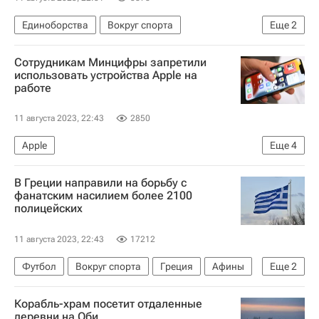
Единоборства
Вокруг спорта
Еще
2
Происшествия
Сотрудникам Минцифры запретили
ММА (Смешанные единоборства)
использовать устройства Apple на
работе
11 августа 2023, 22:43
2850
Apple
Еще
4
Министерство цифрового развития, связи и массовых коммуникаций РФ (Минцифры России)
В Греции направили на борьбу с
Максут Шадаев
Технологии
фанатским насилием более 2100
полицейских
Министерство промышленности и торговли РФ (Минпромторг России)
11 августа 2023, 22:43
17212
Футбол
Вокруг спорта
Греция
Афины
Еще
2
Филадельфия
Лига конференций
Корабль-храм посетит отдаленные
деревни на Оби