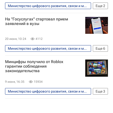
Министерство цифрового развития, связи и массовых коммуникаций РФ (Минцифры России)
Еще
2
Общество
Россия
На "Госуслугах" стартовал прием
заявлений в вузы
20 июня, 10:24
4112
Министерство цифрового развития, связи и массовых коммуникаций РФ (Минцифры России)
Еще
6
Общество
Приемная кампания в вузы
Минцифры получило от Roblox
Россия
Госуслуги
гарантии соблюдения
законодательства
Социальный навигатор
СН_Образование
9 июня, 16:35
15934
Министерство цифрового развития, связи и массовых коммуникаций РФ (Минцифры России)
Еще
3
Технологии
Россия
Федеральная служба по надзору в сфере связи, информационных технологий и массовых коммуникаций (Роскомнадзор)