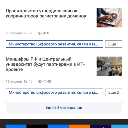
Технологии
Россия
Правительство утвердило список
Владимир Путин
Общество
координаторов регистрации доменов
Интернет
Безопасность
20 апреля, 23:22
420
Министерство цифрового развития, связи и массовых коммуникаций РФ (Минцифры России)
Еще
1
Россия
Минцифры РФ и Центральный
университет будут партнерами в ИТ-
проекте
16 апреля, 12:40
1148
Министерство цифрового развития, связи и массовых коммуникаций РФ (Минцифры России)
Еще
2
Центральный университет (ЦУ)
Россия
Еще
20
материалов