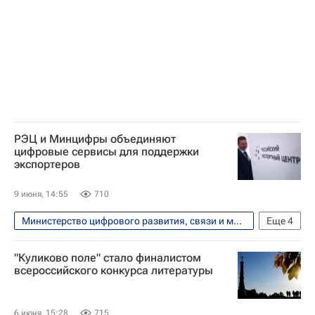
РЭЦ и Минцифры объединяют
цифровые сервисы для поддержки
экспортеров
9 июня, 14:55
710
Министерство цифрового развития, связи и массовых коммуникаций РФ (Минцифры России)
Еще
4
Российский экспортный центр (РЭЦ)
"Куликово поле" стало финалистом
Максут Шадаев
Вероника Никишина
всероссийского конкурса литературы
Экономика
6 июня, 15:28
715