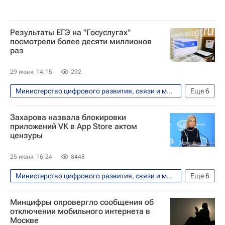
Результаты ЕГЭ на "Госуслугах"
посмотрели более десяти миллионов
раз
29 июня, 14:15
292
Министерство цифрового развития, связи и массовых коммуникаций РФ (Минцифры России)
Еще
6
Общество
Приемная кампания в вузы
Захарова назвала блокировки
Единый государственный экзамен (ЕГЭ)
приложений VK в App Store актом
цензуры
Россия
Социальный навигатор
СН_Образование
25 июня, 16:24
8448
Министерство цифрового развития, связи и массовых коммуникаций РФ (Минцифры России)
Еще
6
Россия
В мире
Мария Захарова
Минцифры опровергло сообщения об
Apple
отключении мобильного интернета в
Москве
Федеральная антимонопольная служба (ФАС России)