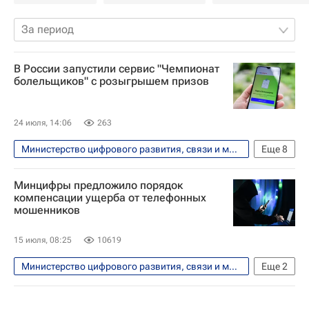
За период
В России запустили сервис "Чемпионат
болельщиков" с розыгрышем призов
24 июля, 14:06
263
Министерство цифрового развития, связи и массовых коммуникаций РФ (Минцифры России)
Еще
8
Футбол
Спорт
Россия
Минцифры предложило порядок
Калининград
компенсации ущерба от телефонных
мошенников
Российский футбольный союз (РФС)
Алиса
Яндекс
15 июля, 08:25
10619
РПЛ 2026-2027 (Чемпионат России по футболу)
Министерство цифрового развития, связи и массовых коммуникаций РФ (Минцифры России)
Еще
2
Россия
Общество