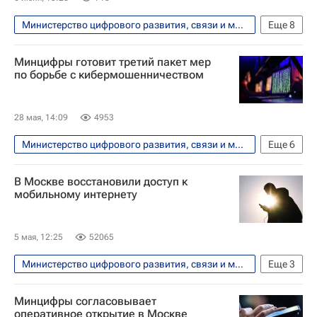
Министерство цифрового развития, связи и массовых коммуникаций РФ (Минцифры России)
Еще
8
Общество
Россия
А. С. Пушкин
Минцифры готовит третий пакет мер
Что не найдешь в учебнике
по борьбе с кибермошенничеством
Социальный навигатор
Тульская область
28 мая, 14:09
4953
Куликово поле (заповедник)
Министерство цифрового развития, связи и массовых коммуникаций РФ (Минцифры России)
Еще
6
Книжный фестиваль "Красная площадь"
Технологии
Россия
В Москве восстановили доступ к
Владимир Путин
Госдума РФ
мобильному интернету
мошенники
Происшествия
5 мая, 12:25
52065
Министерство цифрового развития, связи и массовых коммуникаций РФ (Минцифры России)
Еще
3
Москва
Россия
Общество
Минцифры согласовывает
оперативное открытие в Москве