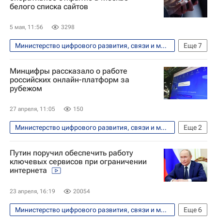
белого списка сайтов
5 мая, 11:56
3298
Министерство цифрового развития, связи и массовых коммуникаций РФ (Минцифры России)
Еще
7
Москва
Россия
Интернет
Минцифры рассказало о работе
Дмитрий Песков
российских онлайн-платформ за
рубежом
Московская область (Подмосковье)
МТС
Общество
27 апреля, 11:05
150
Министерство цифрового развития, связи и массовых коммуникаций РФ (Минцифры России)
Еще
2
Технологии
Россия
Путин поручил обеспечить работу
ключевых сервисов при ограничении
интернета
23 апреля, 16:19
20054
Министерство цифрового развития, связи и массовых коммуникаций РФ (Минцифры России)
Еще
6