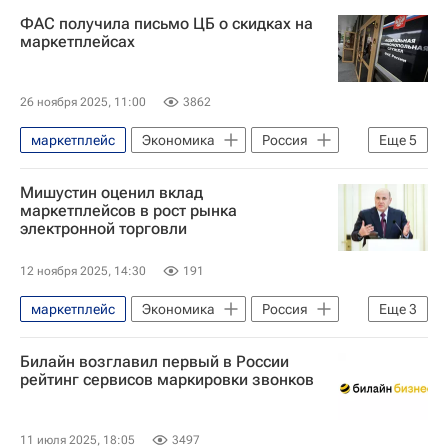
Россия
Происшествия
ФАС получила письмо ЦБ о скидках на
маркетплейсах
26 ноября 2025, 11:00
3862
маркетплейс
Экономика
Россия
Еще
5
Эльвира Набиуллина
Мишустин оценил вклад
Вячеслав Володин
маркетплейсов в рост рынка
электронной торговли
Федеральная антимонопольная служба (ФАС России)
Министерство экономического развития РФ (Минэкономразвития России)
12 ноября 2025, 14:30
191
Ozon
маркетплейс
Экономика
Россия
Еще
3
Михаил Мишустин
Торговля
Билайн возглавил первый в России
интернет-торговля
рейтинг сервисов маркировки звонков
11 июля 2025, 18:05
3497