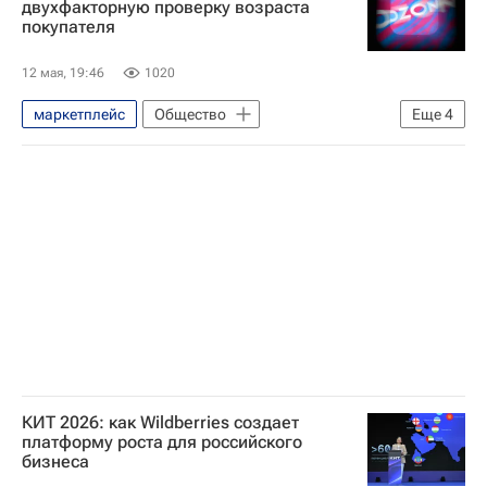
двухфакторную проверку возраста
покупателя
12 мая, 19:46
1020
маркетплейс
Общество
Еще
4
Дмитрий Свищев
Госдума РФ
ЛДПР
Федеральная служба по надзору в сфере защиты прав потребителей и благополучия человека (Роспотребнадзор)
КИТ 2026: как Wildberries создает
платформу роста для российского
бизнеса