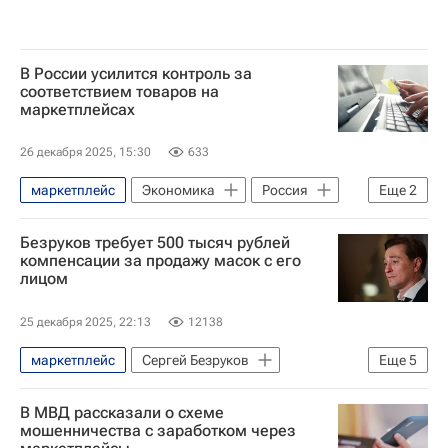
В России усилится контроль за
соответствием товаров на
маркетплейсах
26 декабря 2025, 15:30
633
маркетплейс
Экономика
Россия
Еще
2
Антон Шалаев
Безруков требует 500 тысяч рублей
Федеральное агентство по техническому регулированию и метрологии (Росстандарт)
компенсации за продажу масок с его
лицом
25 декабря 2025, 22:13
12138
маркетплейс
Сергей Безруков
Еще
5
Вайлдберриз (Wildberries)
Ozon
В МВД рассказали о схеме
Происшествия
Культура
Россия
мошенничества с заработком через