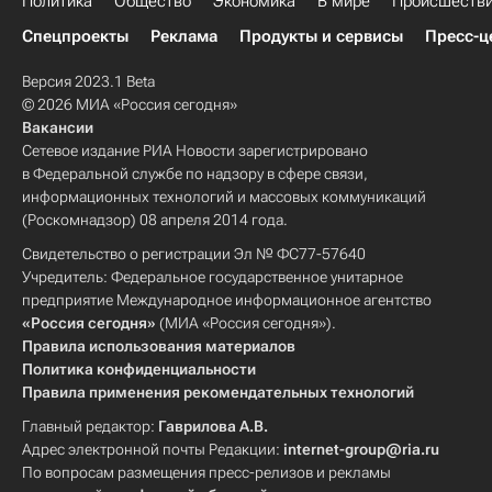
Политика
Общество
Экономика
В мире
Происшеств
Спецпроекты
Реклама
Продукты и сервисы
Пресс-ц
Версия 2023.1 Beta
© 2026 МИА «Россия сегодня»
Вакансии
Сетевое издание РИА Новости зарегистрировано
в Федеральной службе по надзору в сфере связи,
информационных технологий и массовых коммуникаций
(Роскомнадзор) 08 апреля 2014 года.
Свидетельство о регистрации Эл № ФС77-57640
Учредитель: Федеральное государственное унитарное
предприятие Международное информационное агентство
«Россия сегодня»
(МИА «Россия сегодня»).
Правила использования материалов
Политика конфиденциальности
Правила применения рекомендательных технологий
Главный редактор:
Гаврилова А.В.
Адрес электронной почты Редакции:
internet-group@ria.ru
По вопросам размещения пресс-релизов и рекламы