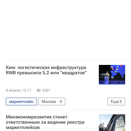
Поддержка бизнеса
Вайлдберриз (Wildberries)
Москва
Бизнес
Предприниматели
лизинг
Ким: логистическая инфраструктура
RWB превысила 5,2 млн "квадратов"
8 апреля, 12:17
3301
маркетплейс
Москва
Еще
5
Татьяна Ким (Бакальчук)
Минэкономразвития станет
Вайлдберриз (Wildberries)
Логистика
ответственным за ведение реестра
маркетплейсов
Бизнес
Предприниматели