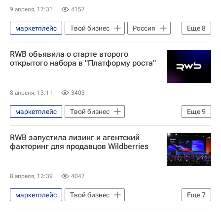
9 апреля, 17:31
4157
маркетплейс
Твой бизнес
Россия
Еще
8
Татьяна Ким (Бакальчук)
RWB объявила о старте второго
Вайлдберриз (Wildberries)
открытого набора в "Платформу роста"
Поддержка бизнеса
Логистика
Бизнес
Предприниматели
8 апреля, 13:11
3403
Реклама
маркетплейс
Твой бизнес
Еще
9
Малое и среднее предпринимательство — МСП (Малый и средний бизнес — МСБ)
Твой бизнес – новости
RWB запустила лизинг и агентский
Поддержка бизнеса
факторинг для продавцов Wildberries
Вайлдберриз (Wildberries)
Москва
Россия
Бизнес
8 апреля, 12:39
4047
Предприниматели
маркетплейс
Твой бизнес
Еще
7
Агентство стратегических инициатив (АСИ)
Твой бизнес – новости
Малое и среднее предпринимательство — МСП (Малый и средний бизнес — МСБ)