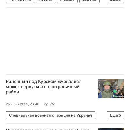
Андрюс Кубилюс
Владимир Путин
Такер Карлсон
Еврокомиссия
Евросоюз
НАТО
Раненный под Курском журналист
может вернуться в приграничный
район
26 июня 2025, 23:40
751
Специальная военная операция на Украине
Еще
6
Курская область
Россия
Курск