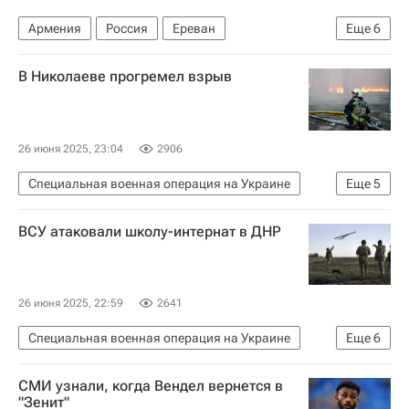
Армения
Россия
Ереван
Еще
6
Самвел Карапетян
Никол Пашинян
В Николаеве прогремел взрыв
Армянская апостольская церковь
Facebook
Ташир
Преследование Карапетяна в Армении
26 июня 2025, 23:04
2906
Специальная военная операция на Украине
Еще
5
В мире
Николаев (Украина)
Украина
ВСУ атаковали школу-интернат в ДНР
Николаевская область
Страна.ua
26 июня 2025, 22:59
2641
Специальная военная операция на Украине
Еще
6
Горловка
Донецкая Народная Республика
СМИ узнали, когда Вендел вернется в
Украина
Вооруженные силы Украины
"Зенит"