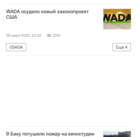
Владимир Путин
Александр Лукашенко
WADA осудило новый законопроект
Николай Лукашенко
США
Евразийский экономический союз
26 июня 2025, 23:52
2241
USADA
Еще
4
Всемирное антидопинговое агентство (WADA)
Спорт
Вокруг спорта
скандал
В Баку потушили пожар на киностудии