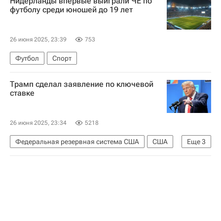
Нидерланды впервые выиграли ЧЕ по
Мария Захарова
футболу среди юношей до 19 лет
Вооруженные силы Украины
Происшествия
26 июня 2025, 23:39
753
Футбол
Спорт
Трамп сделал заявление по ключевой
ставке
26 июня 2025, 23:34
5218
Федеральная резервная система США
США
Еще
3
Дональд Трамп
Джером Пауэлл
В мире