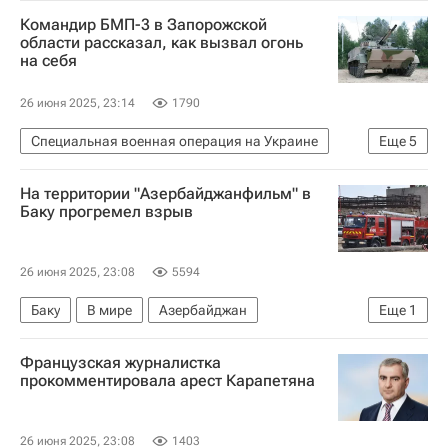
Олег Зубков
Командир БМП-3 в Запорожской
Следственный комитет России (СК РФ)
области рассказал, как вызвал огонь
на себя
Сафари-парк "Тайган"
26 июня 2025, 23:14
1790
Специальная военная операция на Украине
Еще
5
Запорожская область
На территории "Азербайджанфильм" в
Вооруженные силы Украины
Баку прогремел взрыв
Вооруженные силы РФ
БМП-3
Происшествия
26 июня 2025, 23:08
5594
Баку
В мире
Азербайджан
Еще
1
МЧС России (Министерство РФ по делам гражданской обороны, чрезвычайным ситуациям и ликвидации последствий стихийных бедствий)
Французская журналистка
прокомментировала арест Карапетяна
26 июня 2025, 23:08
1403