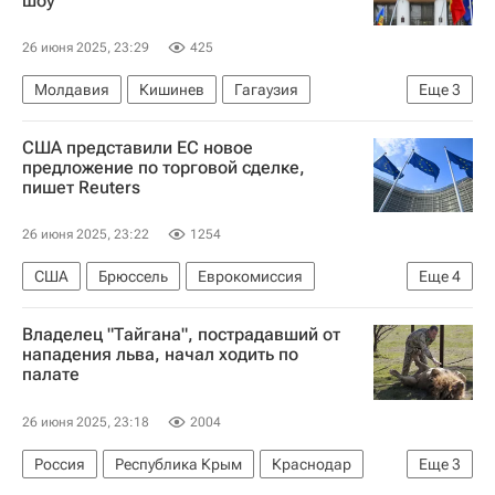
шоу
26 июня 2025, 23:29
425
Молдавия
Кишинев
Гагаузия
Еще
3
Дорин Речан
Евгения Гуцул
США представили ЕС новое
Sputnik Молдова
предложение по торговой сделке,
пишет Reuters
26 июня 2025, 23:22
1254
США
Брюссель
Еврокомиссия
Еще
4
Урсула фон дер Ляйен
Евросоюз
Владелец "Тайгана", пострадавший от
Дональд Трамп
В мире
нападения льва, начал ходить по
палате
26 июня 2025, 23:18
2004
Россия
Республика Крым
Краснодар
Еще
3