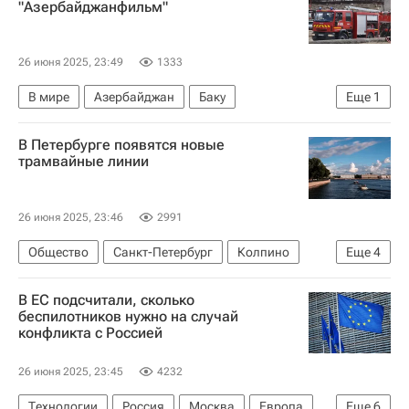
"Азербайджанфильм"
26 июня 2025, 23:49
1333
В мире
Азербайджан
Баку
Еще
1
МЧС России (Министерство РФ по делам гражданской обороны, чрезвычайным ситуациям и ликвидации последствий стихийных бедствий)
В Петербурге появятся новые
трамвайные линии
26 июня 2025, 23:46
2991
Общество
Санкт-Петербург
Колпино
Еще
4
Пушкинский район (Московская область)
В ЕС подсчитали, сколько
Александр Беглов
беспилотников нужно на случай
конфликта с Россией
Санкт-Петербургский университет информационных технологий
Пулково (аэропорт)
26 июня 2025, 23:45
4232
Технологии
Россия
Москва
Европа
Еще
6