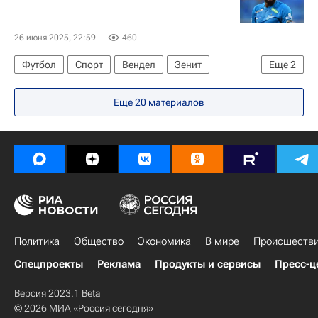
Стирол
Происшествия
26 июня 2025, 22:59
460
Футбол
Спорт
Вендел
Зенит
Еще
2
РПЛ 2026-2027 (Чемпионат России по футболу)
Еще 20 материалов
Ботафого
Политика
Общество
Экономика
В мире
Происшеств
Спецпроекты
Реклама
Продукты и сервисы
Пресс-ц
Версия 2023.1 Beta
© 2026 МИА «Россия сегодня»