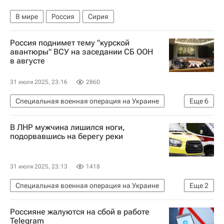
В мире
Россия
Сирия
Россия поднимет тему "курской
авантюры" ВСУ на заседании СБ ООН
в августе
31 июля 2025, 23:16
2860
Специальная военная операция на Украине
Еще
6
Россия
Москва
Киев
В ЛНР мужчина лишился ноги,
Дмитрий Полянский
ООН
подорвавшись на берегу реки
Вооруженные силы Украины
31 июля 2025, 23:13
1418
Специальная военная операция на Украине
Еще
2
Происшествия
Россияне жалуются на сбой в работе
Луганская Народная Республика
Telegram