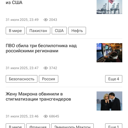
из США
31 июля 2025, 23:49
2043
В мире
Пакистан
США
Нефть
ПВО сбила три беспилотника над
российскими регионами
31 июля 2025, 23:47
3742
Безопасность
Россия
Еще
4
Специальная военная операция на Украине
Жену Макрона обвинили в
Черное море
Курская область
стигматизации трансгендеров
Министерство обороны РФ (Минобороны РФ)
31 июля 2025, 23:46
68645
В мире
Франция
Эммануэль Макрон
Еще
1