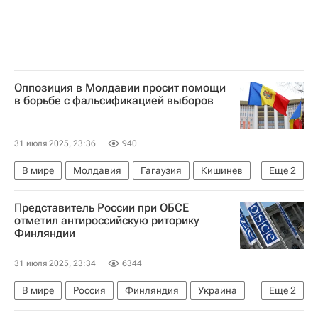
Оппозиция в Молдавии просит помощи
в борьбе с фальсификацией выборов
31 июля 2025, 23:36
940
В мире
Молдавия
Гагаузия
Кишинев
Еще
2
Ирина Влах
Евгения Гуцул
Представитель России при ОБСЕ
отметил антироссийскую риторику
Финляндии
31 июля 2025, 23:34
6344
В мире
Россия
Финляндия
Украина
Еще
2
Максим Буякевич
ОБСЕ