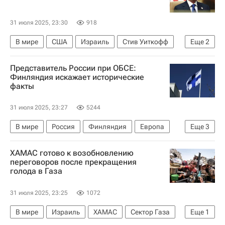
31 июля 2025, 23:30
918
В мире
США
Израиль
Стив Уиткофф
Еще
2
ХАМАС
Представитель России при ОБСЕ:
Обострение палестино-израильского конфликта
Финляндия искажает исторические
факты
31 июля 2025, 23:27
5244
В мире
Россия
Финляндия
Европа
Еще
3
Максим Буякевич
ОБСЕ
ООН
ХАМАС готово к возобновлению
переговоров после прекращения
голода в Газа
31 июля 2025, 23:25
1072
В мире
Израиль
ХАМАС
Сектор Газа
Еще
1