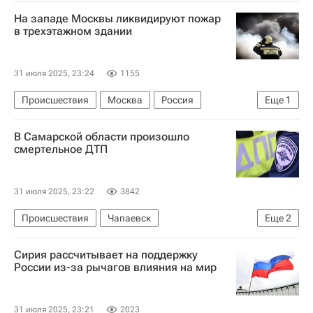
Обострение палестино-израильского конфликта
На западе Москвы ликвидируют пожар
в трехэтажном здании
31 июля 2025, 23:24
1155
Происшествия
Москва
Россия
Еще
1
МЧС России (Министерство РФ по делам гражданской обороны, чрезвычайным ситуациям и ликвидации последствий стихийных бедствий)
В Самарской области произошло
смертельное ДТП
31 июля 2025, 23:22
3842
Происшествия
Чапаевск
Еще
2
Самарская область
Сирия рассчитывает на поддержку
Министерство внутренних дел РФ (МВД России)
России из-за рычагов влияния на мир
31 июля 2025, 23:21
2023