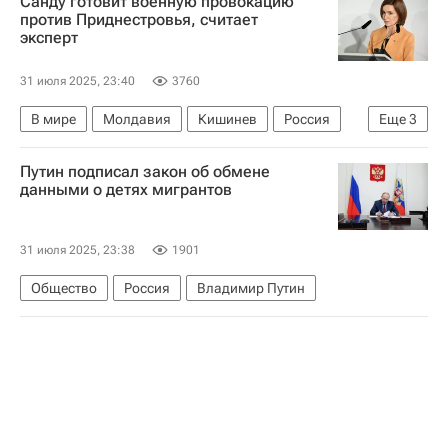
Санду готовит военную провокацию
против Приднестровья, считает
эксперт
31 июля 2025, 23:40
3760
В мире
Молдавия
Кишинев
Россия
Еще
3
Майя Санду
Евгения Гуцул
НАТО
Путин подписал закон об обмене
данными о детях мигрантов
31 июля 2025, 23:38
1901
Общество
Россия
Владимир Путин