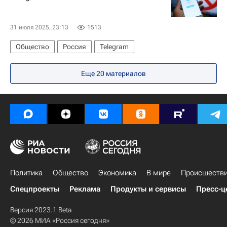
31 июля 2025, 23:13
1513
Общество
Россия
Telegram
Еще 20 материалов
Политика
Общество
Экономика
В мире
Происшеств
Спецпроекты
Реклама
Продукты и сервисы
Пресс-ц
Версия 2023.1 Beta
© 2026 МИА «Россия сегодня»