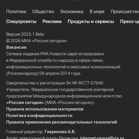
Политика
Общество
Экономика
В мире
Происшеств
Спецпроекты
Реклама
Продукты и сервисы
Пресс-ц
Версия 2023.1 Beta
© 2026 МИА «Россия сегодня»
Вакансии
Сетевое издание РИА Новости зарегистрировано
в Федеральной службе по надзору в сфере связи,
информационных технологий и массовых коммуникаций
(Роскомнадзор) 08 апреля 2014 года.
Свидетельство о регистрации Эл № ФС77-57640
Учредитель: Федеральное государственное унитарное
предприятие Международное информационное агентство
«Россия сегодня»
(МИА «Россия сегодня»).
Правила использования материалов
Политика конфиденциальности
Правила применения рекомендательных технологий
Главный редактор:
Гаврилова А.В.
Адрес электронной почты Редакции:
internet-group@ria.ru