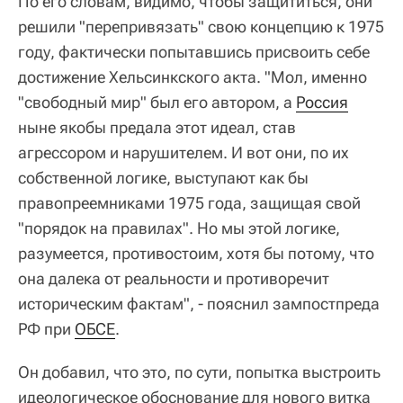
По его словам, видимо, чтобы защититься, они
решили "перепривязать" свою концепцию к 1975
году, фактически попытавшись присвоить себе
достижение Хельсинкского акта. "Мол, именно
"свободный мир" был его автором, а
Россия
ныне якобы предала этот идеал, став
агрессором и нарушителем. И вот они, по их
собственной логике, выступают как бы
правопреемниками 1975 года, защищая свой
"порядок на правилах". Но мы этой логике,
разумеется, противостоим, хотя бы потому, что
она далека от реальности и противоречит
историческим фактам", - пояснил зампостпреда
РФ при
ОБСЕ
.
Он добавил, что это, по сути, попытка выстроить
идеологическое обоснование для нового витка