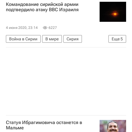
Командование сирийской армии
Беспорядки в США из-за убийства афроамериканца
подтвердило атаку ВВС Израиля
Джордж Флойд
4 июня 2020, 23:14
6227
Война в Сирии
В мире
Сирия
Еще
5
Хама (город)
Тель-Авив
Совет Безопасности ООН
ВВС Израиля
Война в Сирии
Статуя Ибрагимовича останется в
Мальме