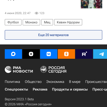
4 июня 2020, 22:47
123
Футбол
Монако
Мец
Кевин Ндорам
Еще 20 материалов
Политика
Общество
Экономика
В мире
Происшеств
Спецпроекты
Реклама
Продукты и сервисы
Пресс-ц
Версия 2023.1 Beta
© 2026 МИА «Россия сегодня»