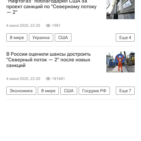
"Нафтогаз" поблагодарил США за
проект санкций по "Северному потоку
— 2"
4 июня 2020, 23:25
1981
В мире
Украина
США
Еще
4
Нафтогаз Украины
Балтийское море
В России оценили шансы достроить
Северный поток — 2
"Северный поток — 2" после новых
санкций
Тед Круз (сенатор от штата Техас)
4 июня 2020, 23:20
181681
Экономика
В мире
США
Госдума РФ
Еще
7
Совет Федерации РФ
Андрей Суздальцев
Северный поток — 2
Тед Круз (сенатор от штата Техас)
Леонид Слуцкий (политик)
Константин Косачев
Олег Морозов