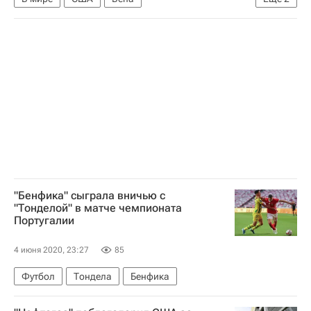
Беспорядки в США из-за убийства афроамериканца
Джордж Флойд
"Бенфика" сыграла вничью с
"Тонделой" в матче чемпионата
Португалии
4 июня 2020, 23:27
85
Футбол
Тондела
Бенфика