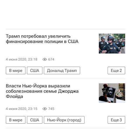
Трамп потребовал увеличить
финансирование полиции в США
4 июня 2020, 23:18
674
В мире
США
Дональд Трамп
Еще
2
Беспорядки в США из-за убийства афроамериканца
Власти Нью-Йорка выразили
Джордж Флойд
соболезнования семье Джорджа
Флойда
4 июня 2020, 23:15
745
В мире
США
Нью-Йорк (город)
Еще
3
Билл де Блазио