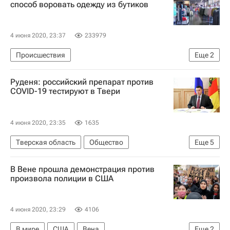
способ воровать одежду из бутиков
4 июня 2020, 23:37
233979
Происшествия
Еще
2
Московская область (Подмосковье)
Россия
Руденя: российский препарат против
COVID-19 тестируют в Твери
4 июня 2020, 23:35
1635
Тверская область
Общество
Еще
5
Тверская область
Коронавирусы
В Вене прошла демонстрация против
Игорь Руденя
Коронавирус COVID-19
произвола полиции в США
Коронавирус в России
4 июня 2020, 23:29
4106
В мире
США
Вена
Еще
2