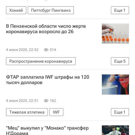
Хоккей
Питтсбург Пингвинз
Еще
1
Спорт в условиях пандемии коронавируса
В Пензенской области число жертв
коронавируса возросло до 26
4 июня 2020, 22:52
314
Распространение коронавируса
Еще
5
Происшествия
Пензенская область
ФТАР заплатила IWF штрафы на 120
Коронавирусы
Коронавирус COVID-19
тысяч долларов
Коронавирус в России
4 июня 2020, 22:51
162
Тяжелая атлетика
IWF
Еще
1
Федерация тяжелой атлетики России (ФТАР)
"Мец" выкупил у "Монако" трансфер
Н'Дорама