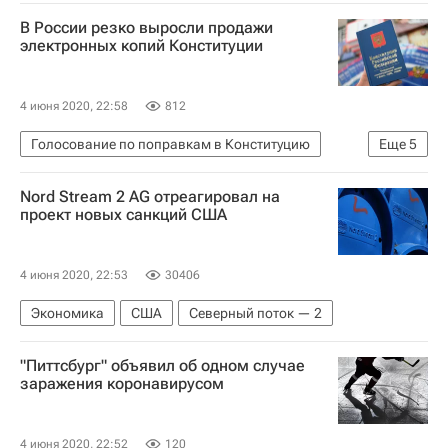
Москва
Антон Кульбачевский
В России резко выросли продажи
электронных копий Конституции
4 июня 2020, 22:58
812
Голосование по поправкам в Конституцию
Еще
5
Экономика
Владимир Путин
Nord Stream 2 AG отреагировал на
Конституция РФ
ЛитРес
Россия
проект новых санкций США
4 июня 2020, 22:53
30406
Экономика
США
Северный поток — 2
"Питтсбург" объявил об одном случае
заражения коронавирусом
4 июня 2020, 22:52
120