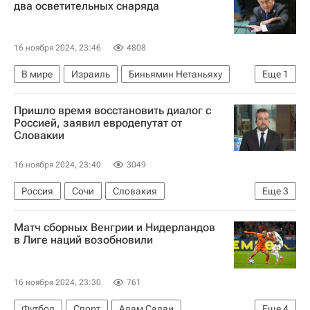
два осветительных снаряда
16 ноября 2024, 23:46
4808
В мире
Израиль
Биньямин Нетаньяху
Еще
1
ШАБАК
Пришло время восстановить диалог с
Россией, заявил евродепутат от
Словакии
16 ноября 2024, 23:40
3049
Россия
Сочи
Словакия
Еще
3
Дмитрий Медведев
БРИКС
В мире
Матч сборных Венгрии и Нидерландов
в Лиге наций возобновили
16 ноября 2024, 23:30
761
Футбол
Спорт
Адам Салаи
Еще
4