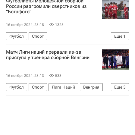
Футболисты молодежной сборной
России разгромили сверстников из
"Ботафого"
16 ноября 2024, 23:18
1328
Футбол
Спорт
Еще
1
Молодежная сборная России по футболу
Матч Лиги наций прервали из-за
приступа у тренера сборной Венгрии
16 ноября 2024, 23:13
533
Футбол
Спорт
Лига Наций
Венгрия
Еще
3
Нидерланды
Адам Салаи
Лига наций УЕФА. Лига A