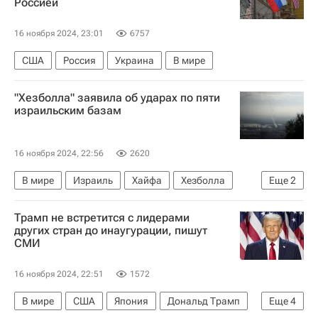
Россией
16 ноября 2024, 23:01
6757
США
Россия
Украина
В мире
"Хезболла" заявила об ударах по пяти
израильским базам
16 ноября 2024, 22:56
2620
В мире
Израиль
Хайфа
Хезболла
Еще
2
Обострение ситуации между Израилем и Хезболлой — 2024
Трамп не встретится с лидерами
Ливан
других стран до инаугурации, пишут
СМИ
16 ноября 2024, 22:51
1572
В мире
США
Япония
Дональд Трамп
Еще
4