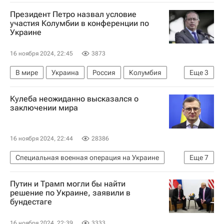
Сигэру Исиба
Камала Харрис
NBC
Президент Петро назвал условие
Выборы президента США — 2024
участия Колумбии в конференции по
Украине
16 ноября 2024, 22:45
3873
В мире
Украина
Россия
Колумбия
Еще
3
Густаво Петро
Владимир Зеленский
Кулеба неожиданно высказался о
Владимир Путин
заключении мира
16 ноября 2024, 22:44
28386
Специальная военная операция на Украине
Еще
7
В мире
Выборы президента США — 2024
Путин и Трамп могли бы найти
Дональд Трамп
Украина
Киев
США
решение по Украине, заявили в
бундестаге
Дмитрий Кулеба
16 ноября 2024, 22:39
3333