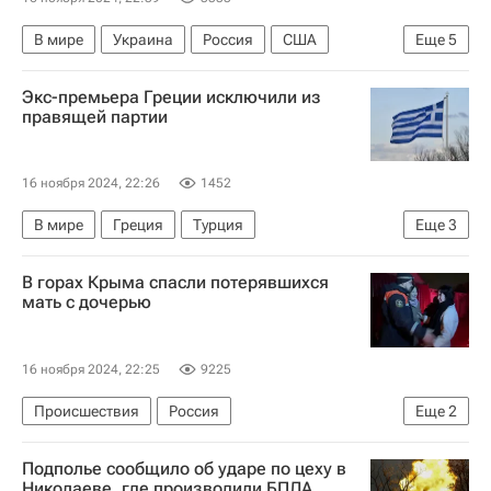
В мире
Украина
Россия
США
Еще
5
Дональд Трамп
Владимир Путин
НАТО
Экс-премьера Греции исключили из
Бундестаг Германии
Германия
правящей партии
16 ноября 2024, 22:26
1452
В мире
Греция
Турция
Еще
3
Анкара (провинция)
Антонис Самарас
В горах Крыма спасли потерявшихся
Кириакос Мицотакис
мать с дочерью
16 ноября 2024, 22:25
9225
Происшествия
Россия
Еще
2
МЧС России (Министерство РФ по делам гражданской обороны, чрезвычайным ситуациям и ликвидации последствий стихийных бедствий)
Подполье сообщило об ударе по цеху в
Республика Крым
Николаеве, где производили БПЛА