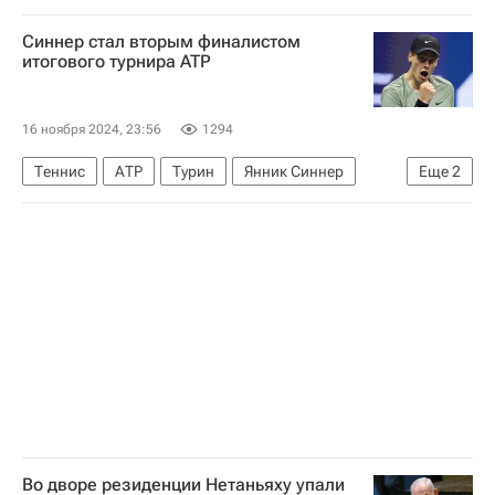
В мире
Украина
Вооруженные силы РФ
Синнер стал вторым финалистом
Вооруженные силы Украины
итогового турнира ATP
16 ноября 2024, 23:56
1294
Теннис
АТР
Турин
Янник Синнер
Еще
2
Каспер Рууд
Тейлор Фриц
Во дворе резиденции Нетаньяху упали