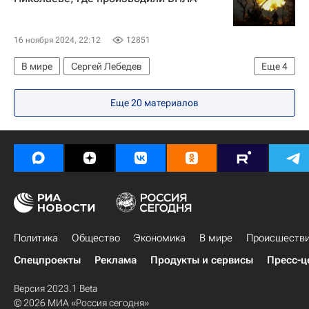
16 ноября 2024, 22:12
12851
В мире
Сергей Лебедев
Еще
4
Николаев (Украина)
Украина
Еще 20 материалов
Дмитрий Песков
Вооруженные силы Украины
Политика
Общество
Экономика
В мире
Происшеств
Спецпроекты
Реклама
Продукты и сервисы
Пресс-ц
Версия 2023.1 Beta
© 2026 МИА «Россия сегодня»