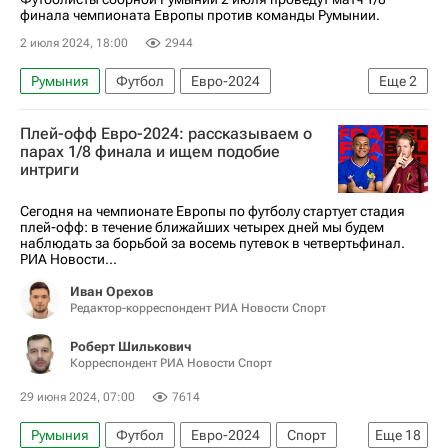
финала чемпионата Европы против команды Румынии.
2 июля 2024, 18:00
2944
Румыния
Футбол
Евро-2024
Еще
2
Сборная Нидерландов по футболу
Плей-офф Евро-2024: рассказываем о
Анонсы и трансляции матчей
парах 1/8 финала и ищем подобие
интриги
Сегодня на чемпионате Европы по футболу стартует стадия
плей-офф: в течение ближайших четырех дней мы будем
наблюдать за борьбой за восемь путевок в четвертьфинал.
РИА Новости...
Иван Орехов
Редактор-корреспондент РИА Новости Спорт
Роберт Шилькович
Корреспондент РИА Новости Спорт
29 июня 2024, 07:00
7614
Румыния
Футбол
Евро-2024
Спорт
Еще
18