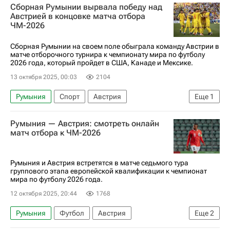
Сборная Румынии вырвала победу над
Анонсы и трансляции матчей
Австрией в концовке матча отбора
ЧМ-2026
ЧМ по футболу 2026
Сборная Румынии на своем поле обыграла команду Австрии в
матче отборочного турнира к чемпионату мира по футболу
2026 года, который пройдет в США, Канаде и Мексике.
13 октября 2025, 00:03
2104
Румыния
Спорт
Австрия
Еще
1
ЧМ по футболу 2026
Румыния — Австрия: смотреть онлайн
матч отбора к ЧМ-2026
Румыния и Австрия встретятся в матче седьмого тура
группового этапа европейской квалификации к чемпионат
мира по футболу 2026 года.
12 октября 2025, 20:44
1768
Румыния
Футбол
Австрия
Еще
2
Чемпиона мира по футболу 2026