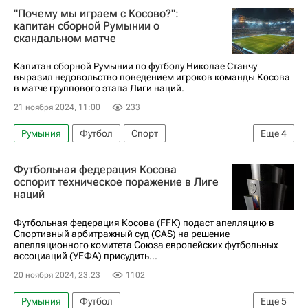
"Почему мы играем с Косово?":
Анонсы и трансляции матчей
капитан сборной Румынии о
скандальном матче
Капитан сборной Румынии по футболу Николае Станчу
выразил недовольство поведением игроков команды Косова
в матче группового этапа Лиги наций.
21 ноября 2024, 11:00
233
Румыния
Футбол
Спорт
Еще
4
Николае Станчу
Лига наций УЕФА. Лига C
Футбольная федерация Косова
Лига Наций
Косово
оспорит техническое поражение в Лиге
наций
Футбольная федерация Косова (FFK) подаст апелляцию в
Спортивный арбитражный суд (CAS) на решение
апелляционного комитета Союза европейских футбольных
ассоциаций (УЕФА) присудить...
20 ноября 2024, 23:23
1102
Румыния
Футбол
Еще
5