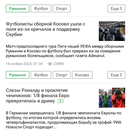
Румыния
Футбол
Спорт
Еще
3
Лига наций УЕФА. Лига C
Лига Наций
Футболисты сборной Косово ушли с
Косово
поля из-за кричалок в поддержку
Сербии
Матч предпоследнего тура Лиги наций УЕФА между сборными
Румынии и Косово по футболу был прерван из-за поведения
румынских болельщиков, сообщает газета Adevarul.
16 ноября 2024, 01:34
23988
Румыния
Футбол
Спорт
Косово
Еще
3
Лига наций УЕФА. Лига C
Лига Наций
Слезы Роналду и проклятие
Болельщики
чемпионов: 1/8 финала Евро
превратилась в драму
В Германии завершилась 1/8 финала чемпионата Европы по
футболу, по итогам которой определились восемь
четвертьфиналистов, продолжающих борьбу за трофей. РИА
Новости Спорт подводит...