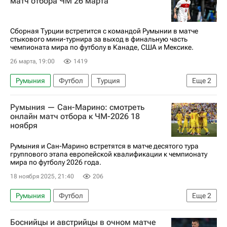
матч отбора ЧМ 26 марта
Сборная Турции встретится с командой Румынии в матче
стыкового мини-турнира за выход в финальную часть
чемпионата мира по футболу в Канаде, США и Мексике.
26 марта, 19:00
1419
Румыния
Футбол
Турция
Еще
2
Анонсы и трансляции матчей
Румыния — Сан-Марино: смотреть
ЧМ по футболу 2026
онлайн матч отбора к ЧМ-2026 18
ноября
Румыния и Сан-Марино встретятся в матче десятого тура
группового этапа европейской квалификации к чемпионату
мира по футболу 2026 года.
18 ноября 2025, 21:40
206
Румыния
Футбол
Еще
2
Анонсы и трансляции матчей
Сан-Марино
Боснийцы и австрийцы в очном матче