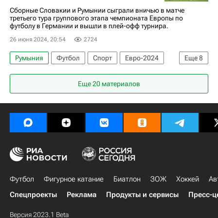
Германия
Шотландия
Венгрия
Сборные Словакии и Румынии сыграли вничью в матче
третьего тура группового этапа чемпионата Европы по
Швейцария
Испания
Италия
Албания
футболу в Германии и вышли в плей-офф турнира.
Хорватия
Англия
Сербия
Словения
26 июня 2024, 20:54
2724
Дания
Франция
Нидерланды
Польша
Румыния
Футбол
Спорт
Евро-2024
Еще
8
Австрия
Бельгия
Словакия
Украина
Словакия
Румыния
Словакия
Турция
Чехия
Португалия
Грузия
Еще 20 материалов
Украина
Ондрей Дуда
Марин
Ромелу Лукаку
Килиан Мбаппе
Международная федерация футбола (ФИФА)
Союз европейских футбольных ассоциаций (УЕФА)
Футбол
Фигурное катание
Биатлон
ЗОЖ
Хоккей
Ав
Спецпроекты
Реклама
Продукты и сервисы
Пресс-ц
Версия 2023.1 Beta