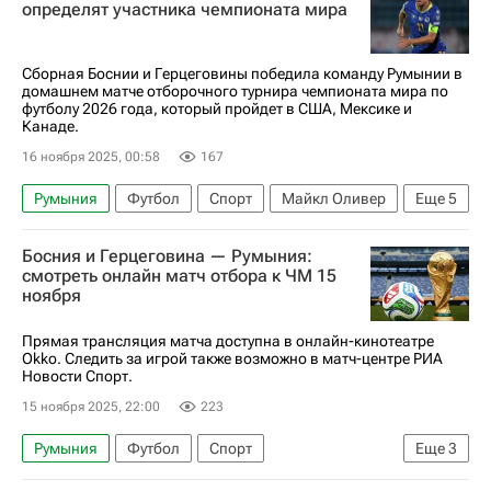
определят участника чемпионата мира
Сборная Боснии и Герцеговины победила команду Румынии в
домашнем матче отборочного турнира чемпионата мира по
футболу 2026 года, который пройдет в США, Мексике и
Канаде.
16 ноября 2025, 00:58
167
Румыния
Футбол
Спорт
Майкл Оливер
Еще
5
Эдин Джеко
Денис Дрэгуш
Босния и Герцеговина — Румыния:
Босния и Герцеговина
Австрия
смотреть онлайн матч отбора к ЧМ 15
ноября
ЧМ по футболу 2026
Прямая трансляция матча доступна в онлайн-кинотеатре
Okko. Следить за игрой также возможно в матч-центре РИА
Новости Спорт.
15 ноября 2025, 22:00
223
Румыния
Футбол
Спорт
Еще
3
Босния и Герцеговина