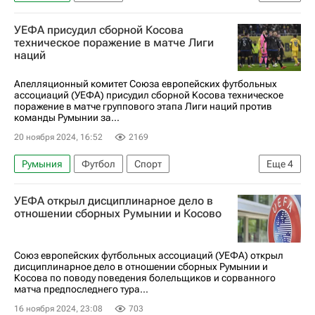
Лига наций УЕФА. Лига C
Спорт
УЕФА присудил сборной Косова
Спортивный арбитражный суд (CAS)
техническое поражение в матче Лиги
наций
Союз европейских футбольных ассоциаций (УЕФА)
Косово
Апелляционный комитет Союза европейских футбольных
ассоциаций (УЕФА) присудил сборной Косова техническое
поражение в матче группового этапа Лиги наций против
команды Румынии за...
20 ноября 2024, 16:52
2169
Румыния
Футбол
Спорт
Еще
4
Союз европейских футбольных ассоциаций (УЕФА)
УЕФА открыл дисциплинарное дело в
Лига Наций
Лига наций УЕФА. Лига C
отношении сборных Румынии и Косово
Косово
Союз европейских футбольных ассоциаций (УЕФА) открыл
дисциплинарное дело в отношении сборных Румынии и
Косова по поводу поведения болельщиков и сорванного
матча предпоследнего тура...
16 ноября 2024, 23:08
703