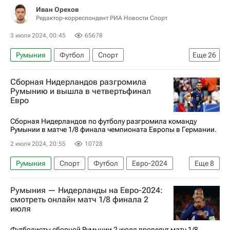
Иван Орехов
Редактор-корреспондент РИА Новости Спорт
3 июля 2024, 00:45
65678
Румыния
Футбол
Спорт
Еще
26
Спорт — видео
Авторы РИА Новости Спорт
Сборная Нидерландов разгромила
Материалы РИА Спорт
Евро-2024
Румынию и вышла в четвертьфинал
Евро
Чемпионат Европы по футболу
Криштиану Роналду
Джуд Беллингем
Сборная Нидерландов по футболу разгромила команду
Румынии в матче 1/8 финала чемпионата Европы в Германии.
Кевин Де Брёйне
Мерих Демирал
2 июля 2024, 20:55
10728
Диогу Кошта
Ян Облак
Швейцария
Румыния
Спорт
Футбол
Евро-2024
Еще
8
Германия
Италия
Дания
Англия
Нидерланды
Румыния
Нидерланды
Словакия
Словения
Португалия
Румыния — Нидерланды на Евро-2024:
Германия
Оливер Бирхофф
Коди Гакпо
Испания
Грузия
Франция
Бельгия
смотреть онлайн матч 1/8 финала 2
июля
Международная федерация футбола (ФИФА)
Нидерланды
Австрия
Турция
Союз европейских футбольных ассоциаций (УЕФА)
Футболисты сборной Румынии 2 июля проведут матч 1/8