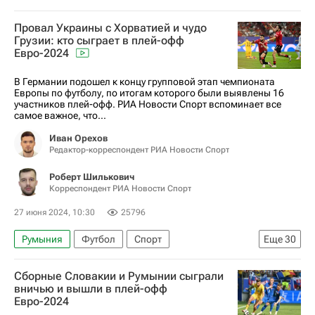
Авторы РИА Новости Спорт
Провал Украины с Хорватией и чудо
Материалы РИА Спорт
Грузии: кто сыграет в плей-офф
Евро-2024
Чемпионат Европы по футболу
Италия
Швейцария
Дания
Германия
Испания
В Германии подошел к концу групповой этап чемпионата
Европы по футболу, по итогам которого были выявлены 16
Грузия
Англия
Словакия
Словения
участников плей-офф. РИА Новости Спорт вспоминает все
самое важное, что...
Португалия
Австрия
Турция
Иван Орехов
Нидерланды
Франция
Бельгия
Редактор-корреспондент РИА Новости Спорт
Роберт Шилькович
Корреспондент РИА Новости Спорт
27 июня 2024, 10:30
25796
Румыния
Футбол
Спорт
Еще
30
Авторы РИА Новости Спорт
Сборные Словакии и Румынии сыграли
Материалы РИА Спорт
Спорт — видео
вничью и вышли в плей-офф
Евро-2024
Евро-2024
Чемпионат Европы по футболу