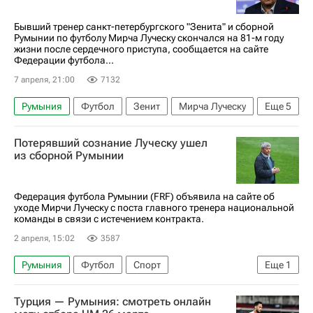
Бывший тренер санкт-петербургского "Зенита" и сборной
Румынии по футболу Мирча Луческу скончался на 81-м году
жизни после сердечного приступа, сообщается на сайте
Федерации футбола...
7 апреля, 21:00
7132
Румыния
Футбол
Зенит
Мирча Луческу
Еще
5
Спорт
Вокруг спорта
Потерявший сознание Луческу ушел
РПЛ 2026-2027 (Чемпионат России по футболу)
из сборной Румынии
Шахтер
Динамо (Киев)
Федерация футбола Румынии (FRF) объявила на сайте об
уходе Мирчи Луческу с поста главного тренера национальной
команды в связи с истечением контракта.
2 апреля, 15:02
3587
Румыния
Футбол
Спорт
Еще
1
Мирча Луческу
Турция — Румыния: смотреть онлайн