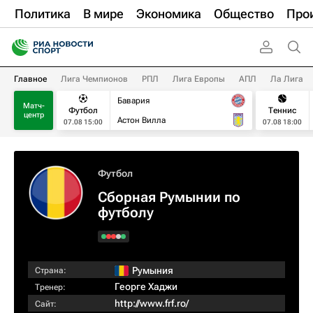
Политика
В мире
Экономика
Общество
Про
Главное
Лига Чемпионов
РПЛ
Лига Европы
АПЛ
Ла Лига
Бавария
Матч-
Футбол
Теннис
центр
Астон Вилла
07.08 15:00
07.08 18:00
Футбол
Сборная Румынии по
футболу
Румыния
Страна:
Георге Хаджи
Тренер:
http://www.frf.ro/
Сайт: