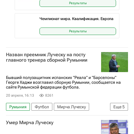
Результаты
Чемпионат мира. Квалификация. Европа
Результаты
Назван преемник Луческу на посту
главного тренера сборной Румынии
Бывший полузащитник испанских "Реала" и "Барселоны"
Георге Хаджи возглавил сборную Румынии, сообщается на
сайте Румынской федерации футбола.
20 апреля, 16:13
8261
Румыния
Футбол
Мирча Луческу
Еще
5
Реал Мадрид
Барселона
Георге Хаджи
Умер Мирча Луческу
Стяуа
Спорт