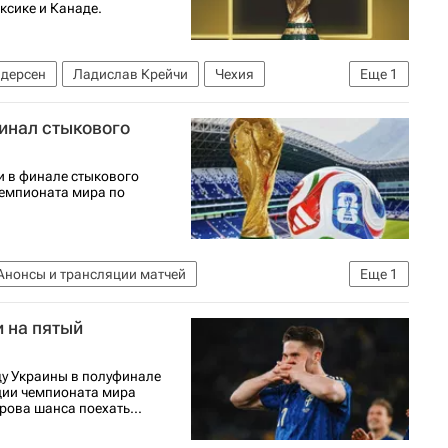
ксике и Канаде.
дерсен
Ладислав Крейчи
Чехия
Еще
1
финал стыкового
и в финале стыкового
чемпионата мира по
Анонсы и трансляции матчей
Еще
1
и на пятый
у Украины в полуфинале
ции чемпионата мира
рова шанса поехать...