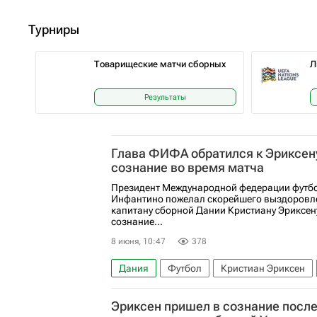
Турниры
Товарищеские матчи сборных
Л
Результаты
Глава ФИФА обратился к Эриксен
сознание во время матча
Президент Международной федерации футб
Инфантино пожелал скорейшего выздоровл
капитану сборной Дании Кристиану Эриксен
сознание...
8 июня, 10:47
378
Дания
Футбол
Кристиан Эриксен
Тоттенхэм Хотспур
Вольфсбург
Меж
Эриксен пришел в сознание после