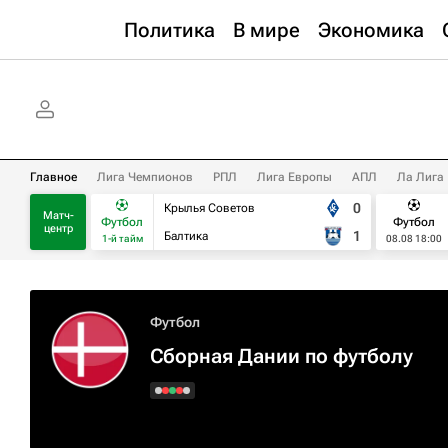
Политика
В мире
Экономика
Главное
Лига Чемпионов
РПЛ
Лига Европы
АПЛ
Ла Лига
0
Крылья Советов
Матч-
Футбол
Футбол
центр
1
Балтика
1-й тайм
08.08 18:00
Футбол
Сборная Дании по футболу