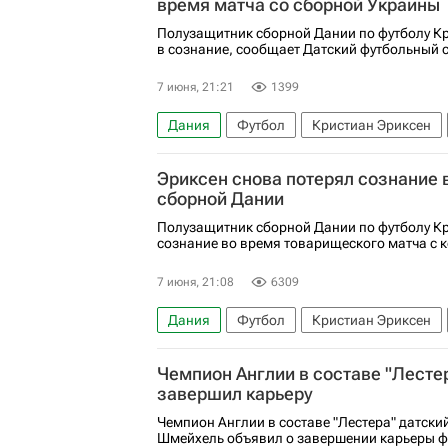
время матча со сборной Украины
Полузащитник сборной Дании по футболу К
в сознание, сообщает Датский футбольный с
7 июня, 21:21
1399
Дания
Футбол
Кристиан Эриксен
Эриксен снова потерял сознание 
сборной Дании
Полузащитник сборной Дании по футболу Кр
сознание во время товарищеского матча с 
7 июня, 21:08
6309
Дания
Футбол
Кристиан Эриксен
Чемпион Англии в составе "Лест
завершил карьеру
Чемпион Англии в составе "Лестера" датски
Шмейхель объявил о завершении карьеры ф