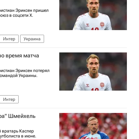
ристиан Эриксен пришел
оюз в соцсети Х.
Интер
Украина
во время матча
истиан Эриксен потерял
командой Украины.
Интер
ера" Шмейхель
й вратарь Каспер
утболиста в июне.