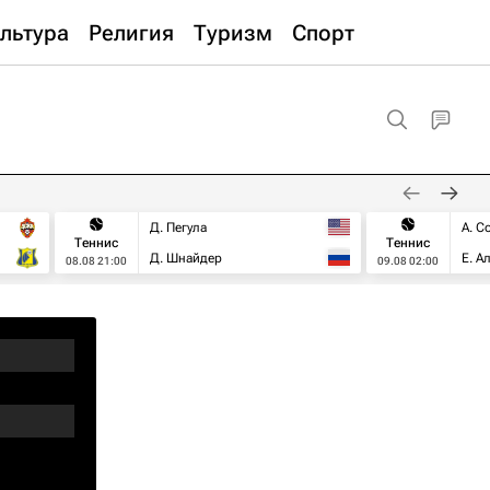
льтура
Религия
Туризм
Спорт
Д. Пегула
А. С
Теннис
Теннис
Д. Шнайдер
Е. А
08.08 21:00
09.08 02:00