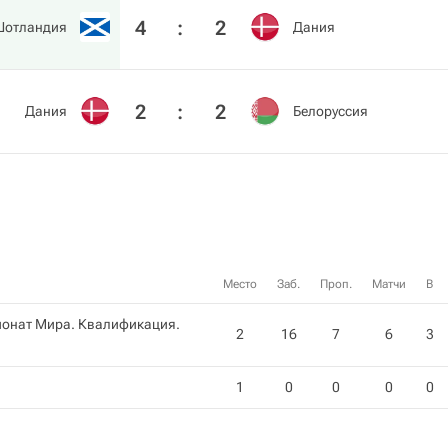
4
:
2
Шотландия
Дания
2
:
2
Дания
Белоруссия
Место
Заб.
Проп.
Матчи
В
ионат Мира. Квалификация.
2
16
7
6
3
1
0
0
0
0