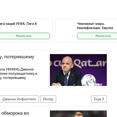
ига наций УЕФА. Лига A
Чемпионат мира.
Квалификация. Европа
Результаты
Результаты
у, потерявшему
ола (ФИФА) Джанни
ения полузащитнику и
у, потерявшему
Джанни Инфантино
Интер
Еще
3
дународная федерация футбола (ФИФА)
 обморока во