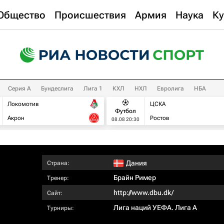
Общество
Происшествия
Армия
Наука
Ку
Серия А
Бундеслига
Лига 1
КХЛ
НХЛ
Евролига
НБА
Локомотив
ЦСКА
Футбол
Акрон
Ростов
08.08 20:30
Дания
Страна:
Брайн Ример
Тренер:
http://www.dbu.dk/
Сайт:
Лига наций УЕФА. Лига A
Турниры: