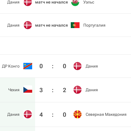
Дания
матч не начался
Уэльс
Дания
матч не начался
Португалия
0
:
0
ДР Конго
Дания
3
:
2
Чехия
Дания
4
:
0
Дания
Северная Македония