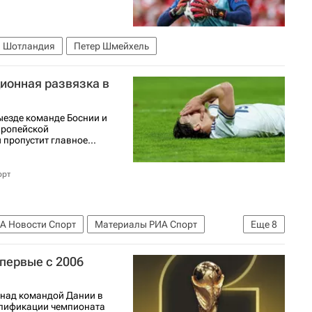
Шотландия
Петер Шмейхель
ионная развязка в
ыезде команде Боснии и
вропейской
пропустит главное...
орт
А Новости Спорт
Материалы РИА Спорт
Еще
8
а
Турция
Косово
Польша
Швеция
первые с 2006
 над командой Дании в
алификации чемпионата