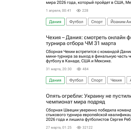
мира 2026 года, который пройдет в США, Ме
1 апреля, 00:41
228
Дания
Футбол
Спорт
Йоаким Ан
ЧМ по футболу 2026
Чехия – Дания: смотреть онлайн 
турнира отбора ЧМ 31 марта
Сборная Чехии встретится с командой Дани
мини-турнира за выход в финальную часть 
футболу в Канаде, США и Мексике.
31 марта, 20:30
484
Дания
Футбол
Спорт
Чехия
ЧМ по футболу 2026
Опять огребли: Украину не пустил
чемпионат мира подряд
Сборная Швеции уверенно победила команд
стыкового турнира европейской квалифика
2026 года и лишила футболистов Сергея Реб
27 марта, 01:25
32122