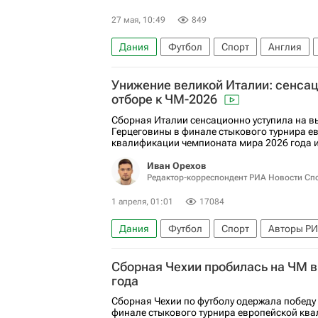
27 мая, 10:49
849
Дания
Футбол
Спорт
Англия
Унижение великой Италии: сенсац
отборе к ЧМ-2026
Сборная Италии сенсационно уступила на в
Герцеговины в финале стыкового турнира е
квалификации чемпионата мира 2026 года и 
Иван Орехов
Редактор-корреспондент РИА Новости Сп
1 апреля, 01:01
17084
Дания
Футбол
Спорт
Авторы РИ
Италия
Чехия
Босния и Герцеговин
Сборная Чехии пробилась на ЧМ в
ЧМ по футболу 2026
года
Сборная Чехии по футболу одержала победу
финале стыкового турнира европейской кв