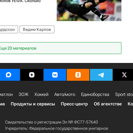
ионов УЕФА. Сколько
урдссон
Вадим Карпов
Еще 20 материалов
иатлон
ЗОЖ
Хоккей
Авто/мото
Единоборства
Sport sto
ма
Продукты и сервисы
Пресс-центр
Об агентстве
Ко
Свидетельство о регистрации Эл № ФС77-57640
Учредитель: Федеральное государственное унитарное