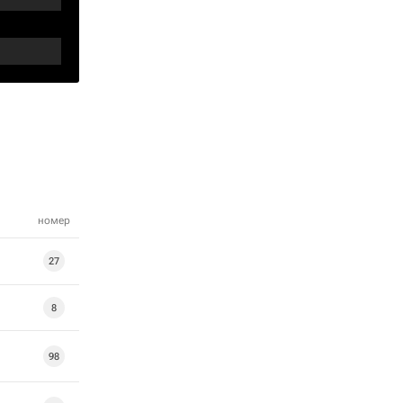
номер
27
8
98