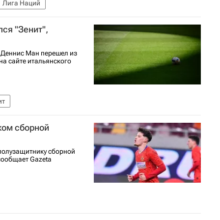
Лига Наций
ся "Зенит",
 Деннис Ман перешел из
на сайте итальянского
ит
ком сборной
 полузащитнику сборной
сообщает Gazeta