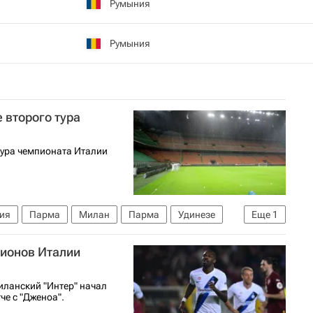
Румыния
Румыния
 второго тура
тура чемпионата Италии
ия
Парма
Милан
Парма
Удинезе
Еще
1
пионов Италии
иланский "Интер" начал
че с "Дженоа".