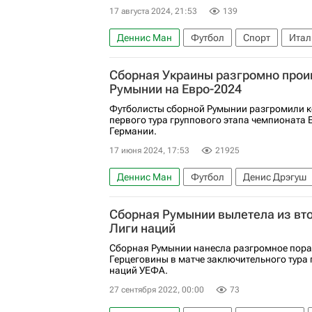
17 августа 2024, 21:53
139
Деннис Ман
Футбол
Спорт
Итал
Маркус Тюрам
Парма
Дженоа
И
Сборная Украины разгромно прои
Румынии на Евро-2024
Футболисты сборной Румынии разгромили к
первого тура группового этапа чемпионата 
Германии.
17 июня 2024, 17:53
21925
Деннис Ман
Футбол
Денис Дрэгуш
Международная федерация футбола (ФИФ
Сборная Румынии вылетела из вт
Союз европейских футбольных ассоциаци
Лиги наций
Сборная Румынии нанесла разгромное пора
Герцеговины в матче заключительного тура 
наций УЕФА.
27 сентября 2022, 00:00
73