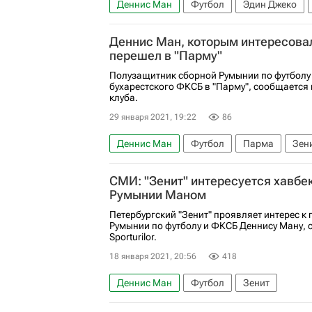
Деннис Ман
Футбол
Эдин Джеко
Деннис Ман, которым интересовал
перешел в "Парму"
Полузащитник сборной Румынии по футболу
бухарестского ФКСБ в "Парму", сообщается 
клуба.
29 января 2021, 19:22
86
Деннис Ман
Футбол
Парма
Зен
СМИ: "Зенит" интересуется хавбе
Румынии Маном
Петербургский "Зенит" проявляет интерес к
Румынии по футболу и ФКСБ Деннису Ману, 
Sporturilor.
18 января 2021, 20:56
418
Деннис Ман
Футбол
Зенит