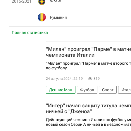
ФКСБ
2016/2021
Румыния
Полная статистика
"Милан" проиграл "Парме" в матче
чемпионата Италии
"Милан" проиграл "Парме" в матче второго 
по футболу.
24 августа 2024, 22:19
819
Деннис Ман
Футбол
Спорт
Итал
Кристиан Пулишич
"Интер" начал защиту титула чем
ничьей с "Дженоа"
Действующий чемпион Италии по футболу м
новый сезон Серии А ничьей в выездном мат