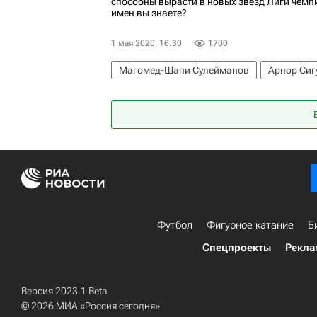
способны вырасти в новых звезд Лиги чемп
имен вы знаете?
1 мая 2020, 16:30
1700
Магомед-Шапи Сулейманов
Арнор Сиг
Футбол
Фигурное катание
Б
Спецпроекты
Рекла
Версия 2023.1 Beta
© 2026 МИА «Россия сегодня»