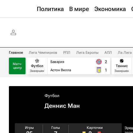
Политика
В мире
Экономика
Главное
Лига Чемпионов
РПЛ
Лига Европы
АПЛ
Ла Лига
2
Бавария
Матч-
Футбол
Теннис
центр
1
Астон Вилла
Завершен
Завершен
Футбол
Деннис Ман
Игры
Голы
Карточки
Эред