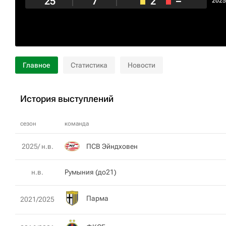
25
7
2
–
2025
Главное
Статистика
Новости
История выступлений
сезон
команда
ПСВ Эйндховен
2025/ н.в.
н.в.
Румыния (до21)
Парма
2021/2025