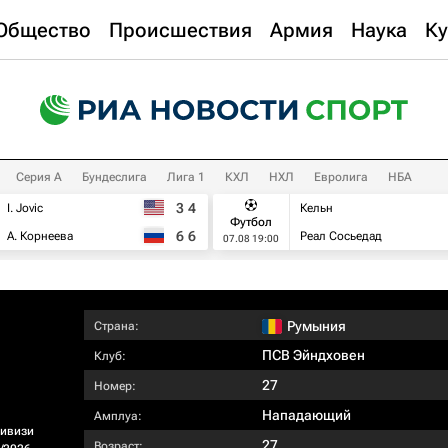
Общество
Происшествия
Армия
Наука
Ку
Серия А
Бундеслига
Лига 1
КХЛ
НХЛ
Евролига
НБА
3
4
I. Jovic
Кельн
Футбол
6
6
А. Корнеева
Реал Сосьедад
07.08 19:00
Румыния
Страна:
ПСВ Эйндховен
Клуб:
27
Номер:
Нападающий
Амплуа:
ивизи
27
Возраст: