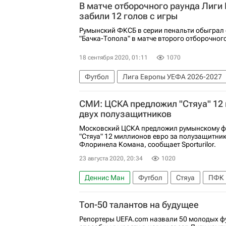
В матче отборочного раунда Лиги
забили 12 голов с игры
Румынский ФКСБ в серии пенальти обыграл
"Бачка-Топола" в матче второго отборочног
18 сентября 2020, 01:11
1070
Футбол
Лига Европы УЕФА 2026-2027
СМИ: ЦСКА предложил "Стяуа" 12 
двух полузащитников
Московский ЦСКА предложил румынскому ф
"Стяуа" 12 миллионов евро за полузащитни
Флоринела Комана, сообщает Sporturilor.
23 августа 2020, 20:34
1020
Деннис Ман
Футбол
Стяуа
ПФК
Топ-50 талантов на будущее
Репортеры UEFA.com назвали 50 молодых ф