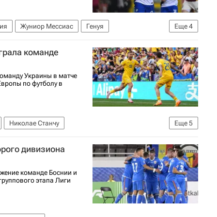
ия
Жуниор Мессиас
Генуя
Еще
4
нтер
грала команде
оманду Украины в матче
Европы по футболу в
Николае Станчу
Еще
5
А)
орого дивизиона
й (УЕФА)
Евро-2024
Украина
Румыния
жение команде Боснии и
группового этапа Лиги