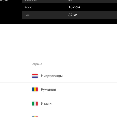
/2026
182 см
Рост:
82 кг
Вес:
страна
Нидерланды
Румыния
Италия