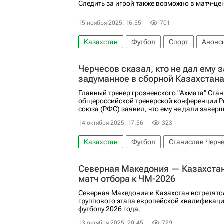
Следить за игрой также возможно в матч-це
15 ноября 2025, 16:55
701
Казахстан
Футбол
Спорт
Анонсы
ЧМ по футболу 2026
Черчесов сказал, кто не дал ему 
задуманное в сборной Казахстан
Главный тренер грозненского "Ахмата" Ста
общероссийской тренерской конференции Р
союза (РФС) заявил, что ему не дали заверш
14 октября 2025, 17:56
323
Казахстан
Футбол
Станислав Черч
Северная Македония — Казахстан
матч отбора к ЧМ-2026
Северная Македония и Казахстан встретятся
группового этапа европейской квалификаци
футболу 2026 года.
13 октября 2025, 20:45
729