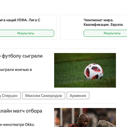
ига наций УЕФА. Лига C
Чемпионат мира.
Квалификация. Европа
Результаты
Результаты
 футболу сыграли
сыграли вничью в
д Сперцян
Максим Самородов
Армения
нлайн матч отбора
н-кинотеатре Okko.