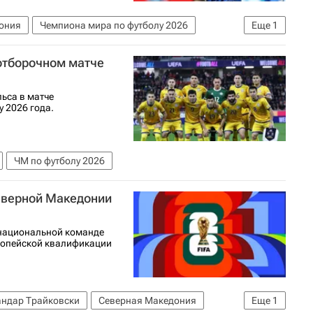
ония
Чемпиона мира по футболу 2026
Еще
1
отборочном матче
ьса в матче
 2026 года.
ЧМ по футболу 2026
еверной Македонии
 национальной команде
ропейской квалификации
андар Трайковски
Северная Македония
Еще
1