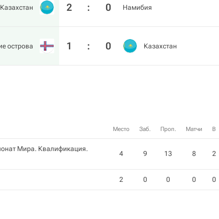
2
:
0
Казахстан
Намибия
1
:
0
ие острова
Казахстан
Место
Заб.
Проп.
Матчи
В
ионат Мира. Квалификация.
4
9
13
8
2
2
0
0
0
0