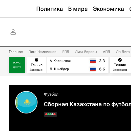
Политика
В мире
Экономика
Главное
Лига Чемпионов
РПЛ
Лига Европы
АПЛ
Ла Лига
3
3
А. Калинская
Матч-
Теннис
Теннис
центр
6
6
Д. Шнайдер
Завершен
Завершен
Футбол
Сборная Казахстана по футбо