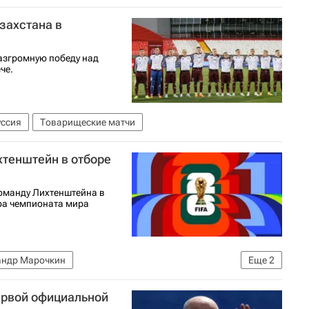
захстана в
азгромную победу над
че.
уссия
Товарищеские матчи
хтенштейн в отборе
оманду Лихтенштейна в
ра чемпионата мира
андр Марочкин
Еще
2
А)
Лихтенштейн
ервой официальной