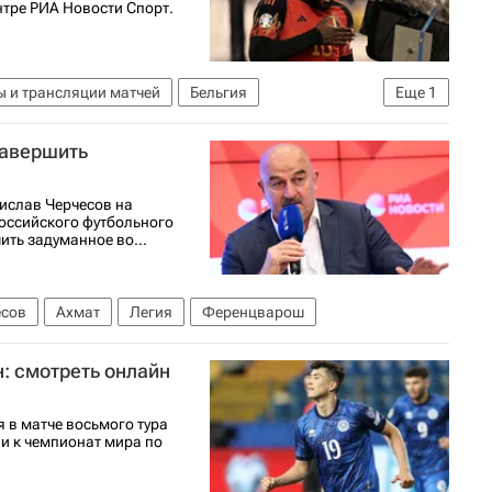
нтре РИА Новости Спорт.
 и трансляции матчей
Бельгия
Еще
1
завершить
а
нислав Черчесов на
оссийского футбольного
ить задуманное во...
есов
Ахмат
Легия
Ференцварош
: смотреть онлайн
 в матче восьмого тура
и к чемпионат мира по