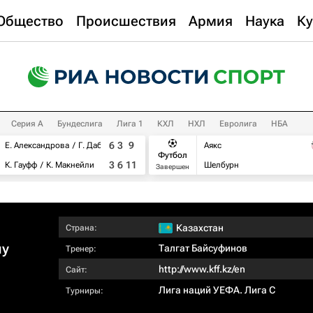
Общество
Происшествия
Армия
Наука
Ку
Серия А
Бундеслига
Лига 1
КХЛ
НХЛ
Евролига
НБА
6
3
9
Е. Александрова
Г. Дабровски
Аякс
Футбол
3
6
11
К. Гауфф
К. Макнейли
Шелбурн
Завершен
Казахстан
Страна:
лу
Талгат Байсуфинов
Тренер:
http://www.kff.kz/en
Сайт:
Лига наций УЕФА. Лига C
Турниры: