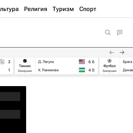
льтура
Религия
Туризм
Спорт
3
6
6
Д. Пегула
Брага
Теннис
Футбол
1
4
0
К. Рахимова
Дина
Завершен
Завершен