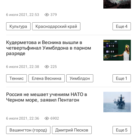
6 июля 2021, 22:53
379
Культура
Краснодарский край
Еще
4
Орленок (детский центр)
Александр Джеус
Кудерметова и Веснина вышли в
Детский отдых
Россия
четвертьфинал Уимблдона в парном
разряде
6 июля 2021, 22:38
225
Теннис
Елена Веснина
Уимблдон
Еще
1
Вероника Кудерметова
Россия не мешает учениям НАТО в
Черном море, заявил Пентагон
6 июля 2021, 22:36
6902
Вашингтон (город)
Дмитрий Песков
Еще
5