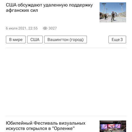
США обсуждают удаленную поддержку
афганских сил
6 июля 2021, 22:55
3027
В мире
США
Вашингтон (город)
Еще
3
Таджикистан
Джон Кирби
Ллойд Остин
Юбилейный Фестиваль визуальных
искусств открылся в "Орленке"