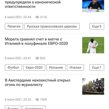
предупредили о канонической
ответственности
6 июля 2021, 23:44
4116
Религия
Русская православная церковь
Еще
5
Коронавирусы
Мората сравнял счет в матче с
Митрополит Тихон (Шевкунов)
Италией в полуфинале ЕВРО-2020
Коронавирус COVID-19
Коронавирус в России
6 июля 2021, 23:41
820
Вакцинация россиян от COVID-19
Футбол
Евро-2020
Испания
Италия
Еще
1
Альваро Мората
В Амстердаме неизвестный открыл
огонь по журналисту
6 июля 2021, 23:33
1569
В мире
Амстердам