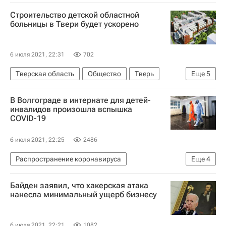
НАТО
Министерство обороны США
Строительство детской областной
Черное море
Джон Кирби
Россия
больницы в Твери будет ускорено
6 июля 2021, 22:31
702
Тверская область
Общество
Тверь
Еще
5
Москва
Сергей Чемезов
Ростех
В Волгограде в интернате для детей-
Здоровье - Общество
Игорь Руденя
инвалидов произошла вспышка
COVID-19
6 июля 2021, 22:25
2486
Распространение коронавируса
Еще
4
Волгоградская область
Байден заявил, что хакерская атака
Федеральная служба по надзору в сфере защиты прав потребителей и благополучия человека (Роспотребнадзор)
нанесла минимальный ущерб бизнесу
Здоровье - Общество
Коронавирус COVID-19
6 июля 2021, 22:21
1082