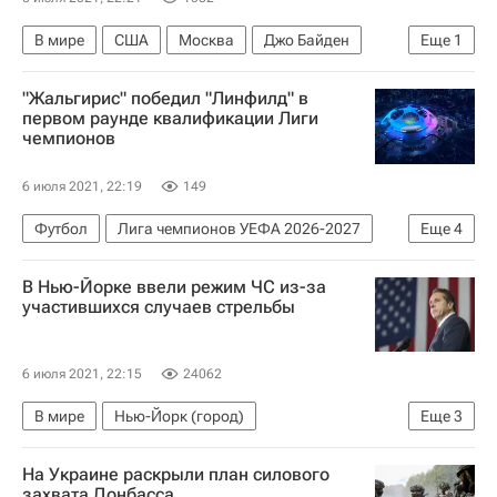
В мире
США
Москва
Джо Байден
Еще
1
Россия
"Жальгирис" победил "Линфилд" в
первом раунде квалификации Лиги
чемпионов
6 июля 2021, 22:19
149
Футбол
Лига чемпионов УЕФА 2026-2027
Еще
4
Жальгирис (Вильнюс)
Линфилд
ЧФР
В Нью-Йорке ввели режим ЧС из-за
Борац (Баня-Лука)
участившихся случаев стрельбы
6 июля 2021, 22:15
24062
В мире
Нью-Йорк (город)
Еще
3
Здоровье - Общество
На Украине раскрыли план силового
Эндрю Куомо (губернатор штата Нью-Йорк)
захвата Донбасса