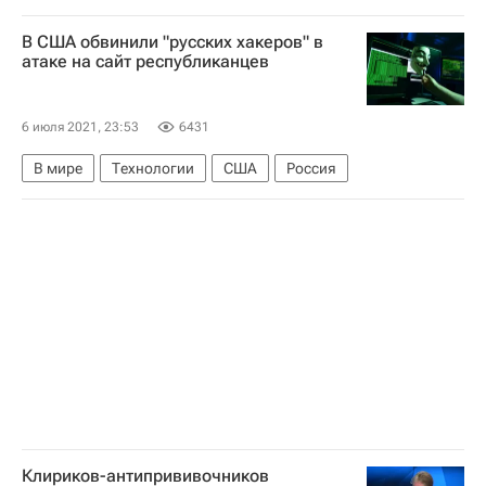
Русская православная церковь
В США обвинили "русских хакеров" в
Коронавирусы
атаке на сайт республиканцев
Митрополит Тихон (Шевкунов)
Коронавирус COVID-19
6 июля 2021, 23:53
6431
Коронавирус в России
В мире
Технологии
США
Россия
Клириков-антипрививочников