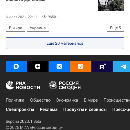
Twitter
6 июля 2021, 22:11
98501
В мире
Украина
Еще
5
Вооруженные силы Украины
Еще 20 материалов
Донецкая Народная Республика
Луганская Народная Республика
Россия
Алексей Арестович*
Политика
Общество
Экономика
В мире
Происшеств
Спецпроекты
Реклама
Продукты и сервисы
Пресс-ц
Версия 2023.1 Beta
© 2026 МИА «Россия сегодня»