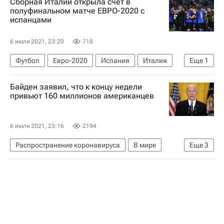
Сборная Италии открыла счет в
Митрополит Тихон (Шевкунов)
полуфинальном матче ЕВРО-2020 с
испанцами
Коронавирус COVID-19
Коронавирус в России
6 июля 2021, 23:20
718
Вакцинация россиян от COVID-19
Футбол
Евро-2020
Испания
Италия
Еще
1
Федерико Кьеза
Байден заявил, что к концу недели
привьют 160 миллионов американцев
6 июля 2021, 23:16
2194
Распространение коронавируса
В мире
Еще
3
США
Джо Байден
Коронавирус COVID-19