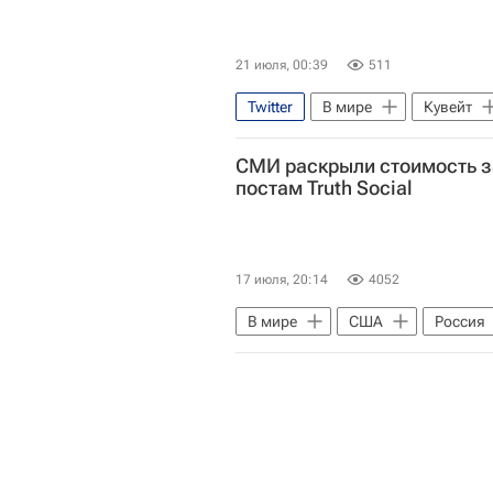
21 июля, 00:39
511
Twitter
В мире
Кувейт
СМИ раскрыли стоимость з
постам Truth Social
17 июля, 20:14
4052
В мире
США
Россия