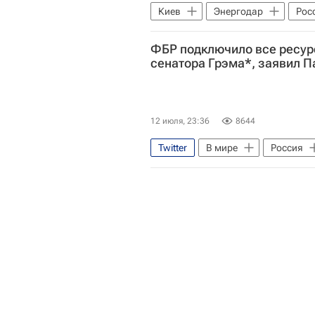
Киев
Энергодар
Рос
Рафаэль Гросси
Алексей Л
ФБР подключило все ресур
Вооруженные силы Украины
сенатора Грэма*, заявил П
12 июля, 23:36
8644
Twitter
В мире
Россия
ФБР