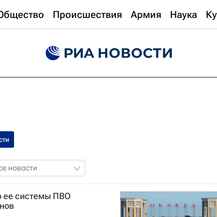
Общество
Происшествия
Армия
Наука
Ку
сти
се новости
о ее системы ПВО
онов