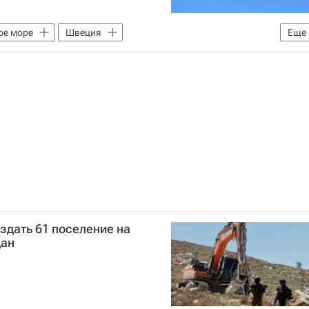
ое море
Швеция
Еще
бороны РФ)
Су-24
Су-34
здать 61 поселение на
дан