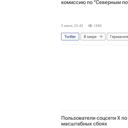
комиссию по "Северным по
5 июля, 23:42
1585
Twitter
В мире
Германи
Сеймур Херш
Тино Крупалл
Министерство обороны США
Авария на "Северных потоках"
Пользователи соцсети X по
масштабных сбоях