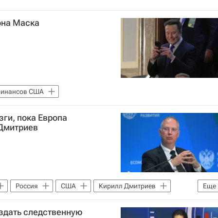
она Маска
финансов США
ги, пока Европа
Дмитриев
Россия
США
Кирилл Дмитриев
Еще
й фонд прямых инвестиций
оздать следственную