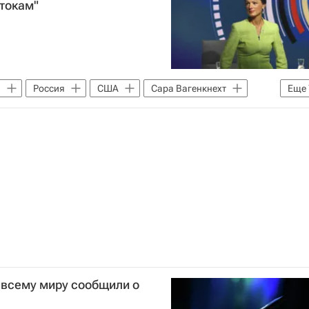
токам"
я
Россия
США
Сара Вагенкнехт
Еще
а
Генеральная прокуратура РФ
Северный поток
Северный поток — 2
 всему миру сообщили о