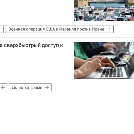
Военная операция США и Израиля против Ирана
а сверхбыстрый доступ к
Дональд Трамп