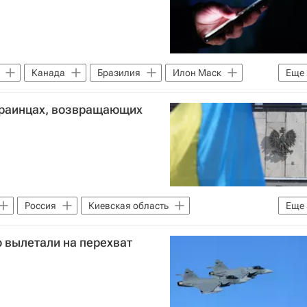
Канада
Бразилия
Илон Маск
Еще
е
краинцах, возвращающих
Россия
Киевская область
Еще
ль Навроцкий
Бенито Муссолини
 вылетали на перехват
Великая Отечественная война (1941-1945)