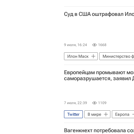
Суд в США оштрафовал Ил
9 июля, 16:24
1668
Илон Маск
Министерство 
Европейцам промывают моз
саморазрушается, заявил 
7 июля, 22:39
1109
Twitter
В мире
Европа
Дональд Трамп
Российски
Вагенкнехт потребовала с