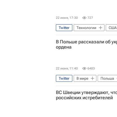
22 июня, 17:30
727
Twitter
Технологии
США
Microsoft Corporation
В мир
В Польше рассказали об у
ордена
22 июня, 11:40
6483
Twitter
В мире
Польша
Владимир Зеленский
Каро
ВС Швеции утверждают, что
Вооруженные силы Украины
российских истребителей