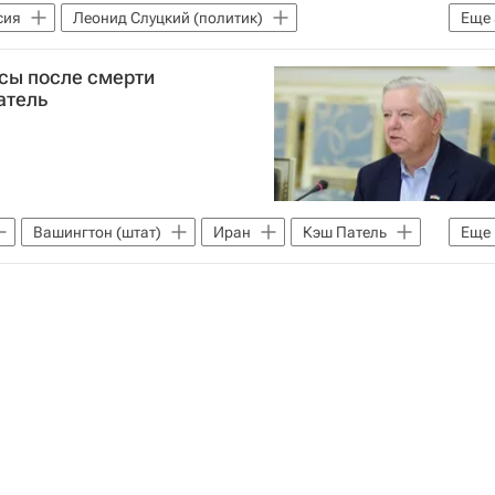
сия
Леонид Слуцкий (политик)
Еще
ихачев
МАГАТЭ
Госдума РФ
сы после смерти
атель
Вашингтон (штат)
Иран
Кэш Патель
Еще