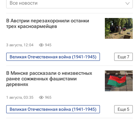
Все новости
В Австрии перезахоронили останки
трех красноармейцев
3 августа, 12:04
945
Великая Отечественная война (1941-1945)
Еще
7
В мире
Россия
Австрия
В Минске рассказали о неизвестных
Вена
Андрей Грозов
ОБСЕ
ранее сожженных фашистами
деревнях
Вторая мировая война (1939-1945)
1 августа, 03:35
965
Великая Отечественная война (1941-1945)
Еще
5
В мире
Белоруссия
Витебская область
Минск
Генеральная прокуратура РФ