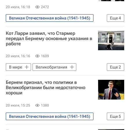
20 июля, 16:18
2472
Великая Отечественная война (1941-1945)
Еще
4
В мире
Великобритания
Кот Ларри заявил, что Стармер
Энди Бернем
Кир Стармер
передал Бернему основные указания в
работе
20 июля, 16:16
1609
В мире
Великобритания
Еще
2
Кир Стармер
Энди Бернем
Бернем признал, что политики в
Великобритании были недостаточно
хороши
20 июля, 15:25
1380
Великая Отечественная война (1941-1945)
Еще
5
В мире
Великобритания