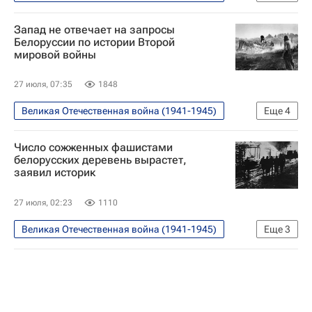
В мире
Манчестер
Запад не отвечает на запросы
Великобритания
Лондон
Белоруссии по истории Второй
мировой войны
Энди Бернем
Маргарет Тэтчер
Тони Блэр
27 июля, 07:35
1848
Великая Отечественная война (1941-1945)
Еще
4
В мире
Белоруссия
СНГ
Число сожженных фашистами
Европа
белорусских деревень вырастет,
заявил историк
27 июля, 02:23
1110
Великая Отечественная война (1941-1945)
Еще
3
В мире
Белоруссия
Хатынь