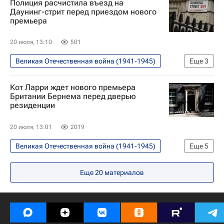
Полиция расчистила въезд на
Энди Бернем
Карл III
Даунинг-стрит перед приездом нового
премьера
Кир Стармер
20 июля, 13:10
501
Великая Отечественная война (1941-1945)
Еще
3
В мире
Кир Стармер
Кот Ларри ждет нового премьера
Энди Бернем
Британии Бернема перед дверью
резиденции
20 июля, 13:01
2019
Великая Отечественная война (1941-1945)
Еще
5
В мире
Великобритания
Еще
20
материалов
Энди Бернем
Маргарет Тэтчер
Тони Блэр