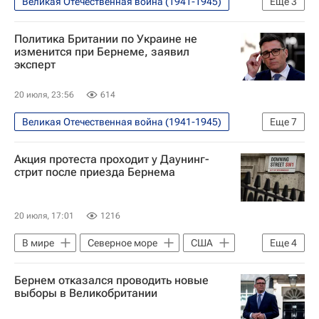
Великая Отечественная война (1941-1945)
Еще
3
В мире
Белоруссия
Минск
Политика Британии по Украине не
изменится при Бернеме, заявил
эксперт
20 июля, 23:56
614
Великая Отечественная война (1941-1945)
Еще
7
В мире
Ирак
Россия
Акция протеста проходит у Даунинг-
Украина
Энди Бернем
стрит после приезда Бернема
Кир Стармер
Крейг Мюррей
20 июля, 17:01
1216
В мире
Северное море
США
Еще
4
Энди Бернем
Кир Стармер
Бернем отказался проводить новые
Дональд Трамп
Евросоюз
выборы в Великобритании