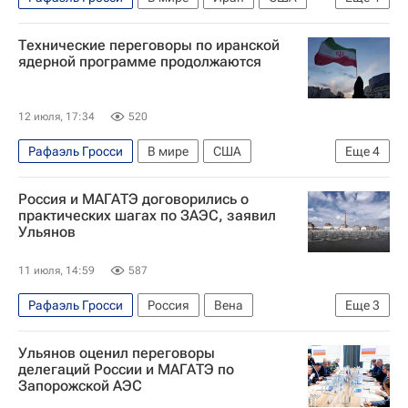
Тегеран (город)
МАГАТЭ
Бушерская АЭС
Технические переговоры по иранской
Военная операция США и Израиля против Ирана
ядерной программе продолжаются
12 июля, 17:34
520
Рафаэль Гросси
В мире
США
Еще
4
Майк Уолтц
ООН
МАГАТЭ
Россия и МАГАТЭ договорились о
Военная операция США и Израиля против Ирана
практических шагах по ЗАЭС, заявил
Ульянов
11 июля, 14:59
587
Рафаэль Гросси
Россия
Вена
Еще
3
Калининград
Михаил Ульянов (дипломат)
Ульянов оценил переговоры
МАГАТЭ
делегаций России и МАГАТЭ по
Запорожской АЭС