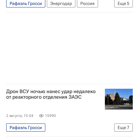
Рафаэль Гросси
Энергодар
Россия
Еще
5
Калининград
Алексей Лихачев
МАГАТЭ
Запорожская АЭС
Государственная корпорация по атомной энергии "Росатом"
Дрон ВСУ ночью нанес удар недалеко
от реакторного отделения ЗАЭС
2 августа, 15:04
15990
Рафаэль Гросси
Еще
7
Специальная военная операция на Украине