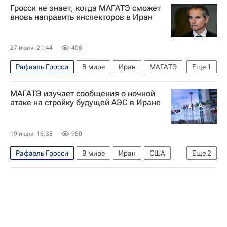
Гросси не знает, когда МАГАТЭ сможет
Происшествия
Алексей Лихачев
вновь направить инспекторов в Иран
Вооруженные силы Украины
Государственная корпорация по атомной энергии "Росатом"
27 июля, 21:44
408
Запорожская АЭС
Энергодар
Рафаэль Гросси
В мире
Иран
МАГАТЭ
Еще
1
Бушерская АЭС
МАГАТЭ изучает сообщения о ночной
атаке на стройку будущей АЭС в Иране
19 июля, 16:38
950
Рафаэль Гросси
В мире
Иран
США
Еще
2
МАГАТЭ
Военная операция США и Израиля против Ирана