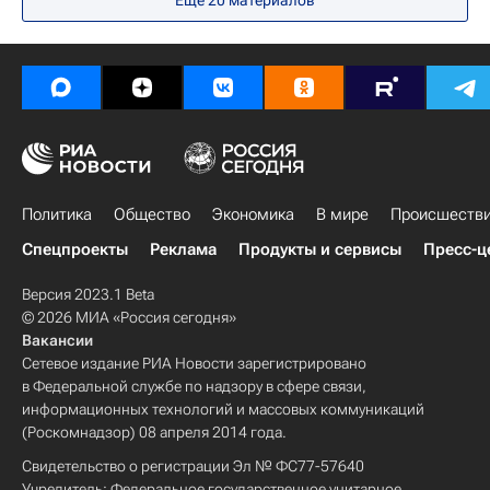
Еще
20
материалов
Государственная корпорация по атомной энергии "Росатом"
Бушерская АЭС
МАГАТЭ
Политика
Общество
Экономика
В мире
Происшеств
Спецпроекты
Реклама
Продукты и сервисы
Пресс-ц
Версия 2023.1 Beta
© 2026 МИА «Россия сегодня»
Вакансии
Сетевое издание РИА Новости зарегистрировано
в Федеральной службе по надзору в сфере связи,
информационных технологий и массовых коммуникаций
(Роскомнадзор) 08 апреля 2014 года.
Свидетельство о регистрации Эл № ФС77-57640
Учредитель: Федеральное государственное унитарное