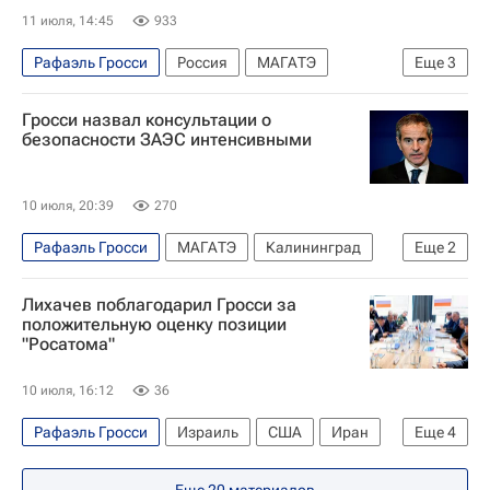
11 июля, 14:45
933
Рафаэль Гросси
Россия
МАГАТЭ
Еще
3
Запорожская АЭС
Калининград
Гросси назвал консультации о
Михаил Ульянов (дипломат)
безопасности ЗАЭС интенсивными
10 июля, 20:39
270
Рафаэль Гросси
МАГАТЭ
Калининград
Еще
2
Запорожская АЭС
Лихачев поблагодарил Гросси за
Вооруженные силы Украины
положительную оценку позиции
"Росатома"
10 июля, 16:12
36
Рафаэль Гросси
Израиль
США
Иран
Еще
4
Алексей Лихачев