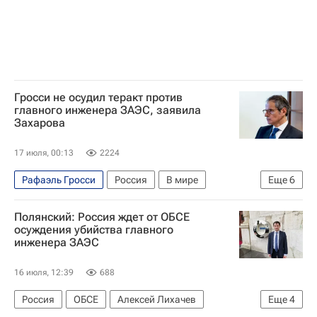
Гросси не осудил теракт против
главного инженера ЗАЭС, заявила
Захарова
17 июля, 00:13
2224
Рафаэль Гросси
Россия
В мире
Еще
6
Запорожская АЭС
Москва
Европа
Полянский: Россия ждет от ОБСЕ
Мария Захарова
МАГАТЭ
осуждения убийства главного
инженера ЗАЭС
Следственный комитет России (СК РФ)
16 июля, 12:39
688
Россия
ОБСЕ
Алексей Лихачев
Еще
4