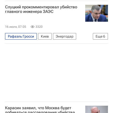
Александра Яковлева
Слуцкий прокомментировал убийство
Государственная корпорация по атомной энергии "Росатом"
главного инженера ЗАЭС
МАГАТЭ
Запорожская АЭС
16 июля, 07:05
3320
Рафаэль Гросси
Киев
Энергодар
Еще
6
Россия
Леонид Слуцкий (политик)
Алексей Лихачев
МАГАТЭ
Госдума РФ
Вооруженные силы Украины
Карасин заявил, что Москва будет
добиваться расследования убийства