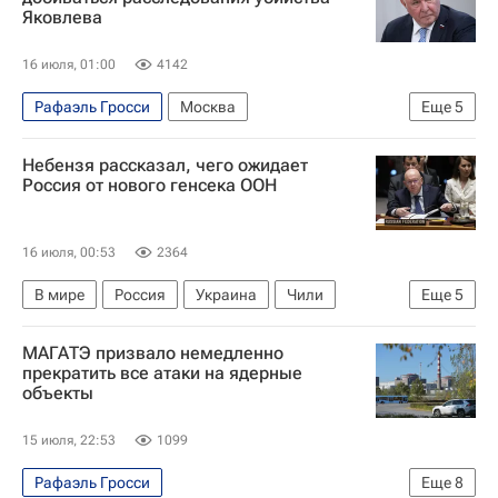
Яковлева
16 июля, 01:00
4142
Рафаэль Гросси
Москва
Еще
5
Александра Яковлева
Григорий Карасин
Небензя рассказал, чего ожидает
Совет Федерации РФ
Запорожская АЭС
Россия от нового генсека ООН
Государственная корпорация по атомной энергии "Росатом"
16 июля, 00:53
2364
В мире
Россия
Украина
Чили
Еще
5
Антониу Гутерреш
Василий Небензя
МАГАТЭ призвало немедленно
Мишель Бачелет
ООН
МАГАТЭ
прекратить все атаки на ядерные
объекты
15 июля, 22:53
1099
Рафаэль Гросси
Еще
8