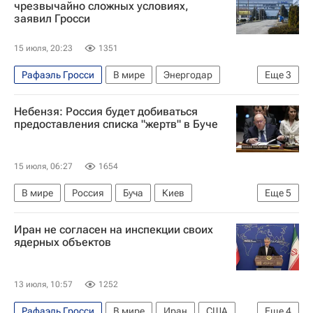
МАГАТЭ
Алексей Лихачев
чрезвычайно сложных условиях,
заявил Гросси
Запорожская АЭС
Государственная корпорация по атомной энергии "Росатом"
15 июля, 20:23
1351
Энергодар
Александр Яковлев (ЗАЭС)
Рафаэль Гросси
В мире
Энергодар
Еще
3
Днепр (река)
Россия
МАГАТЭ
Небензя: Россия будет добиваться
предоставления списка "жертв" в Буче
15 июля, 06:27
1654
В мире
Россия
Буча
Киев
Еще
5
Василий Небензя
Антониу Гутерреш
Иран не согласен на инспекции своих
Сергей Лавров
ООН
МАГАТЭ
ядерных объектов
13 июля, 10:57
1252
Рафаэль Гросси
В мире
Иран
США
Еще
4