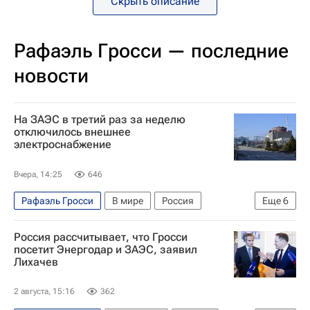
Скрыть описание
Рафаэль Гросси — последние
новости
На ЗАЭС в третий раз за неделю
отключилось внешнее
электроснабжение
Вчера, 14:25
646
Рафаэль Гросси
В мире
Россия
Еще
6
Днепр (река)
Энергодар
Россия рассчитывает, что Гросси
Василий Небензя
МАГАТЭ
посетит Энергодар и ЗАЭС, заявил
Лихачев
Запорожская АЭС
ООН
2 августа, 15:16
362