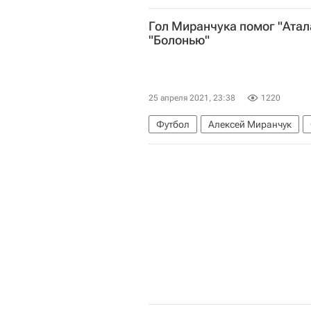
Гол Миранчука помог "Атал
"Болонью"
25 апреля 2021, 23:38
1220
Футбол
Алексей Миранчук
Болонья
Аталанта