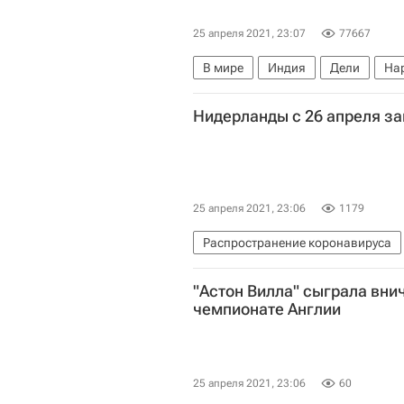
25 апреля 2021, 23:07
77667
В мире
Индия
Дели
На
Нидерланды с 26 апреля за
25 апреля 2021, 23:06
1179
Распространение коронавируса
Здоровье - Общество
Западна
"Астон Вилла" сыграла вни
чемпионате Англии
25 апреля 2021, 23:06
60