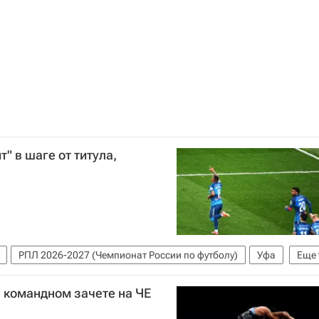
т" в шаге от титула,
РПЛ 2026-2027 (Чемпионат России по футболу)
Уфа
Еще
омотив (Москва)
Рубин
Зенит
Ахмат
 командном зачете на ЧЕ
дар