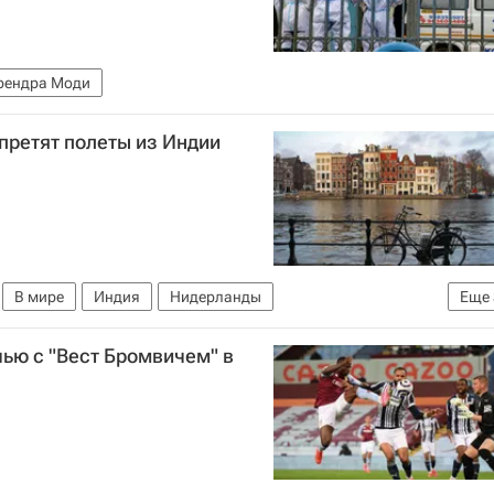
рендра Моди
претят полеты из Индии
В мире
Индия
Нидерланды
Еще
я Бенгалия
Коронавирус COVID-19
чью с "Вест Бромвичем" в