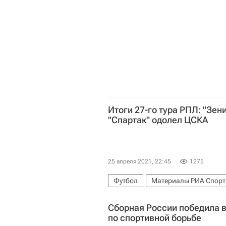
Итоги 27-го тура РПЛ: "Зени
"Спартак" одолел ЦСКА
25 апреля 2021, 22:45
1275
Футбол
Материалы РИА Спорт
Сочи
Спартак Москва
Лок
Сборная России победила в
ПФК ЦСКА
Ростов
Красно
по спортивной борьбе