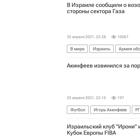
В Израиле сообщили о воз
стороны сектора Газа
25 апреля 2021, 23:28
10567
В мире
Израиль
Армия об
Акинфеев извинился за пор
25 апреля 2021, 23:15
197
Футбол
Игорь Акинфеев
РП
Спартак Москва
ПФК ЦСКА
Израильский клуб "Ирони"
Кубок Европы FIBA