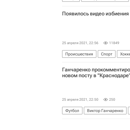
Появилось видео избиения
25 апреля 2021, 22:56
11849
Происшествия
Спорт
Хокк
Александр Паль
Ганчаренко прокомментиро
новом посту в "Краснодаре
25 апреля 2021, 22:50
250
Футбол
Виктор Ганчаренко
Краснодар