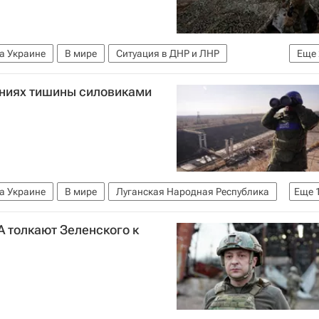
а Украине
В мире
Ситуация в ДНР и ЛНР
Еще
краина
ениях тишины силовиками
а Украине
В мире
Луганская Народная Республика
Еще
краины
СЦКК
Ситуация в ДНР и ЛНР
А толкают Зеленского к
 Резников
Родион Мирошник
Украина
Киев
е Украины