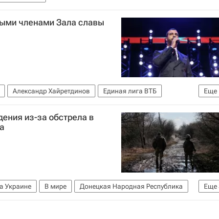
выми членами Зала славы
Александр Хайретдинов
Единая лига ВТБ
Еще
ения из-за обстрела в
а
а Украине
В мире
Донецкая Народная Республика
Еще
СЦКК
Ситуация в ДНР и ЛНР