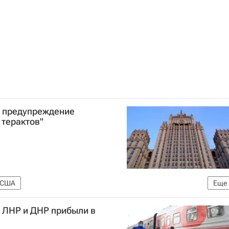
 предупреждение
 терактов"
США
Еще
Российской Федерации (МИД РФ)
Мария Захарова
 ЛНР и ДНР прибыли в