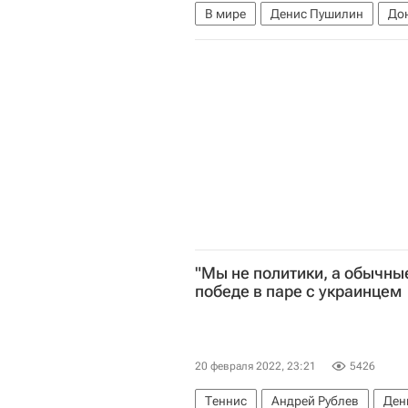
В мире
Денис Пушилин
До
Луганская Народная Республика
Владимир Зеленский
"Мы не политики, а обычны
победе в паре с украинцем
20 февраля 2022, 23:21
5426
Теннис
Андрей Рублев
Ден