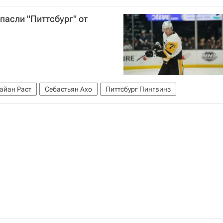
краины
СЦКК
Ситуация в ДНР и ЛНР
пасли "Питтсбург" от
е Украины
айан Раст
Себастьян Ахо
Питтсбург Пингвинз