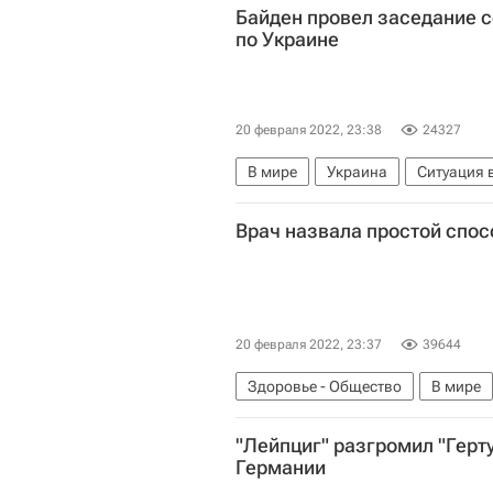
Байден провел заседание 
по Украине
20 февраля 2022, 23:38
24327
В мире
Украина
Ситуация 
Россия
Киев
Ростовская о
Врач назвала простой спос
20 февраля 2022, 23:37
39644
Здоровье - Общество
В мире
"Лейпциг" разгромил "Герт
Германии