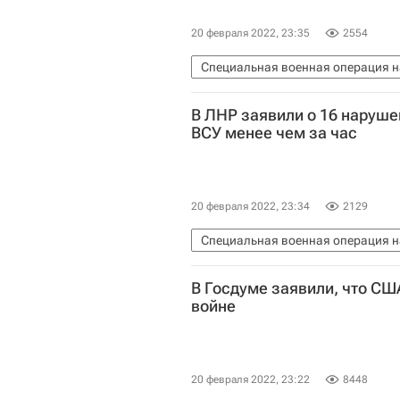
20 февраля 2022, 23:35
2554
Специальная военная операция н
Вооруженные силы Украины
У
В ЛНР заявили о 16 наруш
ВСУ менее чем за час
20 февраля 2022, 23:34
2129
Специальная военная операция н
Донбасс
Вооруженные силы У
В Госдуме заявили, что СШ
Владимир Зеленский
Алексей
войне
Донецкая Народная Республика
Вооруженный конфликт на восток
20 февраля 2022, 23:22
8448