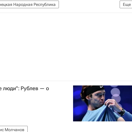
нецкая Народная Республика
Еще
Украина
Ситуация в ДНР и ЛНР
США
е люди": Рублев — о
ис Молчанов