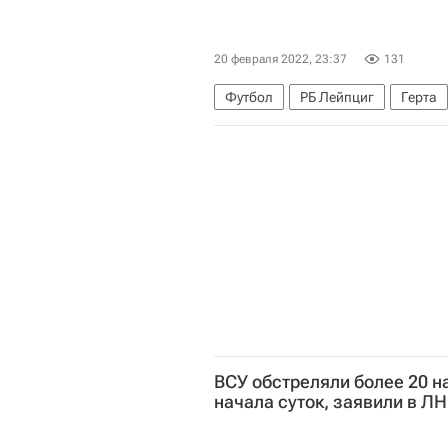
20 февраля 2022, 23:37
131
Футбол
РБ Лейпциг
Герта
Юссуф Поульсен
Стеван Йовет
ВСУ обстреляли более 20 н
начала суток, заявили в Л