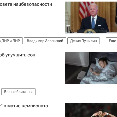
совета нацбезопасности
в ДНР и ЛНР
Владимир Зеленский
Денис Пушилин
Еще
бласть
НАТО
об улучшить сон
Великобритания
у" в матче чемпионата