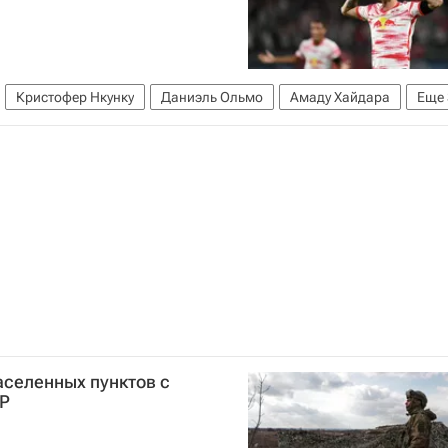
Кристофер Нкунку
Даниэль Ольмо
Амаду Хайдара
Еще
ич
Марк-Оливер Кемпф
аселенных пунктов с
НР