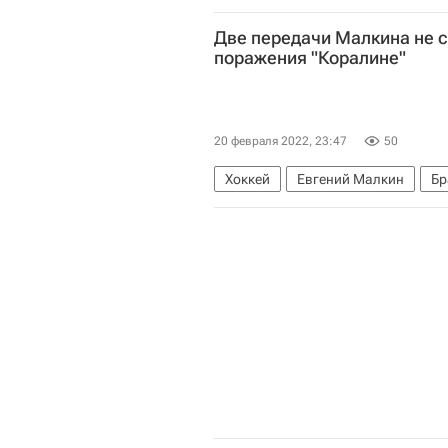
Донбасс
Вооруженные силы У
Две передачи Малкина не с
Вооруженный конфликт на восток
поражения "Коралине"
20 февраля 2022, 23:47
50
Хоккей
Евгений Малкин
Бр