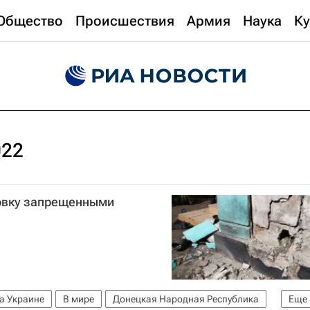
Общество
Происшествия
Армия
Наука
Ку
022
овку запрещенными
а Украине
В мире
Донецкая Народная Республика
Еще