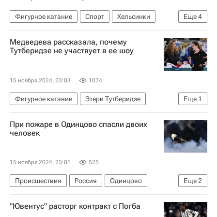
Фигурное катание
Спорт
Хельсинки
Еще
4
Алексей Святченко
Мария Павлова
Медведева рассказала, почему
Филиппо Амброзини
Тутберидзе не участвует в ее шоу
Международный союз конькобежцев (ISU)
15 ноября 2024, 23:03
1074
Фигурное катание
Этери Тутберидзе
Еще
1
Евгения Медведева
При пожаре в Одинцово спасли двоих
человек
15 ноября 2024, 23:01
525
Происшествия
Россия
Одинцово
Еще
2
МЧС России (Министерство РФ по делам гражданской обороны, чрезвычайным ситуациям и ликвидации последствий стихийных бедствий)
"Ювентус" расторг контракт с Погба
Московская область (Подмосковье)