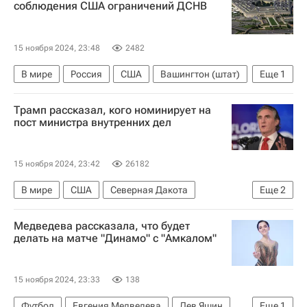
соблюдения США ограничений ДСНВ
15 ноября 2024, 23:48
2482
В мире
Россия
США
Вашингтон (штат)
Еще
1
Министерство обороны США
Трамп рассказал, кого номинирует на
пост министра внутренних дел
15 ноября 2024, 23:42
26182
В мире
США
Северная Дакота
Еще
2
Дональд Трамп
Медведева рассказала, что будет
Выборы президента США — 2024
делать на матче "Динамо" с "Амкалом"
15 ноября 2024, 23:33
138
Футбол
Евгения Медведева
Лев Яшин
Еще
1