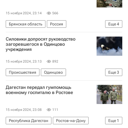
15 ноября 2024, 23:14
566
Брянская область
Россия
Еще
4
Вооруженные силы Украины
Силовики допросят руководство
Специальная военная операция на Украине
загоревшегося в Одинцово
учреждения
Министерство обороны РФ (Минобороны РФ)
Безопасность
15 ноября 2024, 23:13
892
Происшествия
Одинцово
Еще
3
Московская область (Подмосковье)
Россия
Дагестан передал гумпомощь
МЧС России (Министерство РФ по делам гражданской обороны, чрезвычайным ситуациям и ликвидации последствий стихийных бедствий)
военному госпиталю в Ростове
15 ноября 2024, 23:08
111
Республика Дагестан
Ростов-на-Дону
Еще
1