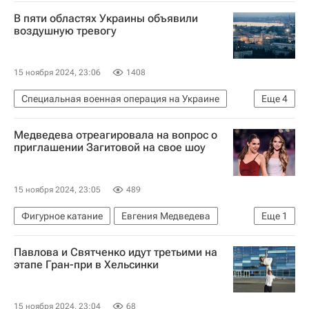
Россия
В пяти областях Украины объявили
воздушную тревогу
15 ноября 2024, 23:06
1408
Специальная военная операция на Украине
Еще
4
В мире
Украина
Медведева отреагировала на вопрос о
Вооруженные силы Украины
приглашении Загитовой на свое шоу
Вооруженные силы РФ
15 ноября 2024, 23:05
489
Фигурное катание
Евгения Медведева
Еще
1
Алина Загитова
Павлова и Святченко идут третьими на
этапе Гран-при в Хельсинки
15 ноября 2024, 23:04
68