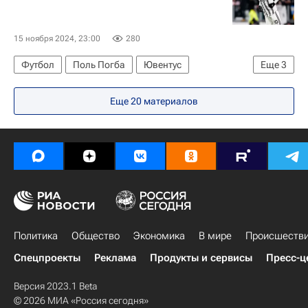
15 ноября 2024, 23:00
280
Футбол
Поль Погба
Ювентус
Еще
3
Спортивный арбитражный суд (CAS)
Еще 20 материалов
Серия А 2026-2027 (Чемпионат Италии по футболу)
Спорт
Политика
Общество
Экономика
В мире
Происшеств
Спецпроекты
Реклама
Продукты и сервисы
Пресс-ц
Версия 2023.1 Beta
© 2026 МИА «Россия сегодня»