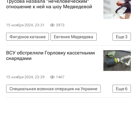
Трусова назвала "нечеловеческим"
отношение к ней на шоу Медведевой
15 ноября 2024, 23:31
3973
Фигурное катание
Евгения Медведева
Еще
3
Александра Игнатова (Трусова)
ВСУ обстреляли Горловку кассетными
Рианна (Робин Фенти)
фигурное катание
снарядами
15 ноября 2024, 23:29
1467
Специальная военная операция на Украине
Еще
6
Горловка
Донецкая Народная Республика
СЦКК
Вооруженные силы Украины
НАТО
Россия