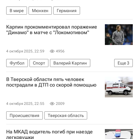
В мире
Мюнхен
Германия
Карпин прокомментировал поражение
"Динамо" в матче с "Локомотивом"
4 октября 2025, 22:59
4956
Футбол
Спорт
Валерий Карпин
Еще
3
Динамо Москва
Локомотив (Москва)
В Тверской области пять человек
РПЛ 2026-2027 (Чемпионат России по футболу)
пострадали в ДТП со скорой помощью
4 октября 2025, 22:55
2009
Происшествия
Тверская область
На МКАД водитель погиб при наезде
легковушки