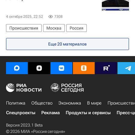
4 октября 2025, 22:52
7308
Происшествия
Москва
Россия
Еще 20 материалов
Политика
Общество
Экономика
В мире
Происшеств
Спецпроекты
Реклама
Продукты и сервисы
Пресс-ц
Версия 2023.1 Beta
© 2026 МИА «Россия сегодня»