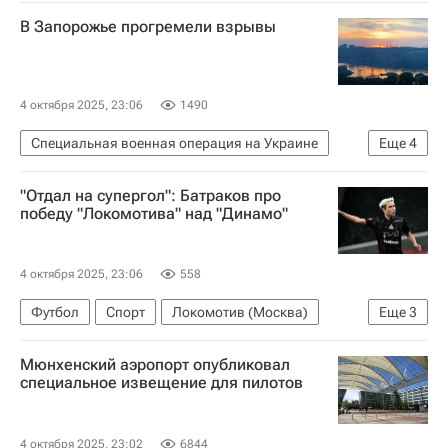
Вячеслав Гладков
В Запорожье прогремели взрывы
4 октября 2025, 23:06
1490
Специальная военная операция на Украине
Еще
4
Запорожье
Запорожская область
Россия
"Отдал на супергол": Батраков про
Вооруженные силы Украины
победу "Локомотива" над "Динамо"
4 октября 2025, 23:06
558
Футбол
Спорт
Локомотив (Москва)
Еще
3
Динамо Москва
Алексей Батраков
Мюнхенский аэропорт опубликовал
РПЛ 2026-2027 (Чемпионат России по футболу)
специальное извещение для пилотов
4 октября 2025, 23:02
6844