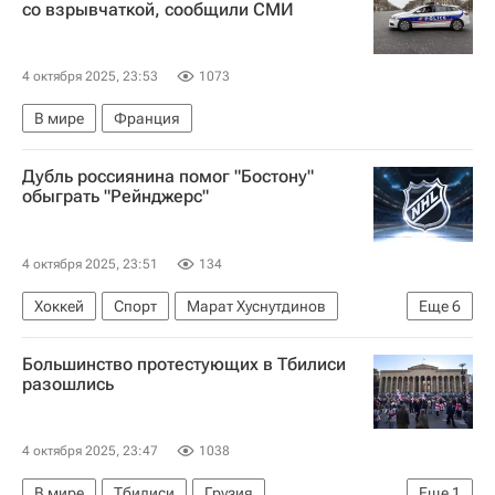
со взрывчаткой, сообщили СМИ
4 октября 2025, 23:53
1073
В мире
Франция
Дубль россиянина помог "Бостону"
обыграть "Рейнджерс"
4 октября 2025, 23:51
134
Хоккей
Спорт
Марат Хуснутдинов
Еще
6
Никита Задоров
Павел Заха
Большинство протестующих в Тбилиси
Элиас Линдхольм
Бостон Брюинз
разошлись
Национальная хоккейная лига (НХЛ)
Нью-Йорк Рейнджерс
4 октября 2025, 23:47
1038
В мире
Тбилиси
Грузия
Еще
1