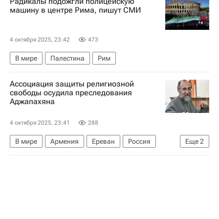
Радикалы подожгли полицейскую
Общество
Камчатка
машину в центре Рима, пишут СМИ
4 октября 2025, 23:42
473
В мире
Палестина
Рим
Ассоциация защиты религиозной
свободы осудила преследования
Аджапахяна
4 октября 2025, 23:41
288
В мире
Армения
Ереван
Россия
Еще
2
Никол Пашинян
Армянская апостольская церковь