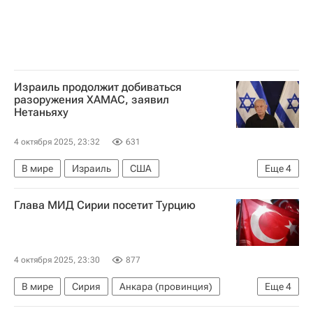
Израиль продолжит добиваться
разоружения ХАМАС, заявил
Нетаньяху
4 октября 2025, 23:32
631
В мире
Израиль
США
Еще
4
Вашингтон (штат)
Дональд Трамп
Глава МИД Сирии посетит Турцию
Биньямин Нетаньяху
ХАМАС
4 октября 2025, 23:30
877
В мире
Сирия
Анкара (провинция)
Еще
4
Турция
Хакан Фидан
Башар Асад