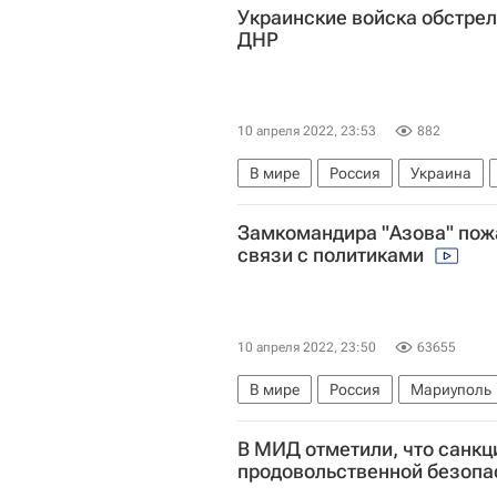
Украинские войска обстре
ДНР
10 апреля 2022, 23:53
882
В мире
Россия
Украина
Замкомандира "Азова" пож
связи с политиками
10 апреля 2022, 23:50
63655
В мире
Россия
Мариуполь
В МИД отметили, что санкц
продовольственной безопа