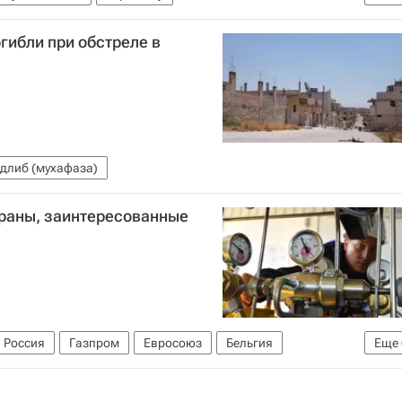
ХЛ)
Вашингтон Кэпиталз
Бостон Брюинз
гибли при обстреле в
длиб (мухафаза)
страны, заинтересованные
Россия
Газпром
Евросоюз
Бельгия
Еще
я
Германия
Санкции
Северный поток — 2