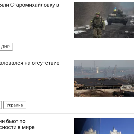
ляли Старомихайловку в
ДНР
аловался на отсутствие
Украина
ии бьют по
сности в мире