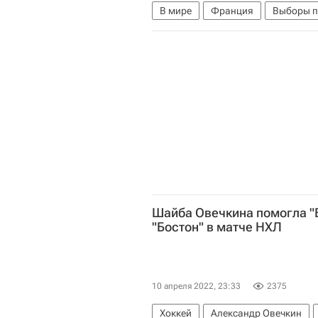
В мире
Франция
Выборы п
Марин Ле Пен
Шайба Овечкина помогла "
"Бостон" в матче НХЛ
10 апреля 2022, 23:33
2375
Хоккей
Александр Овечкин