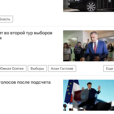
бласть
т во второй тур выборов
м
Южная Осетия
Выборы
Алан Гаглоев
Еще
голосов после подсчета