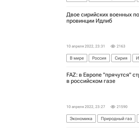
Национальная хоккейная лига (Н
Двое сирийских военных по
Евгений Кузнецов
провинции Идлиб
10 апреля 2022, 23:31
2163
В мире
Россия
Сирия
И
FAZ: в Европе "прячутся" 
в российском газе
10 апреля 2022, 23:27
21590
Экономика
Природный газ
Франция
Испания
Венгри