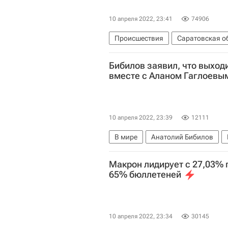
10 апреля 2022, 23:41
74906
Происшествия
Саратовская о
Бибилов заявил, что выходи
вместе с Аланом Гаглоевы
10 апреля 2022, 23:39
12111
В мире
Анатолий Бибилов
Выборы в Южной Осетии — 2022
Макрон лидирует с 27,03% 
65% бюллетеней
10 апреля 2022, 23:34
30145