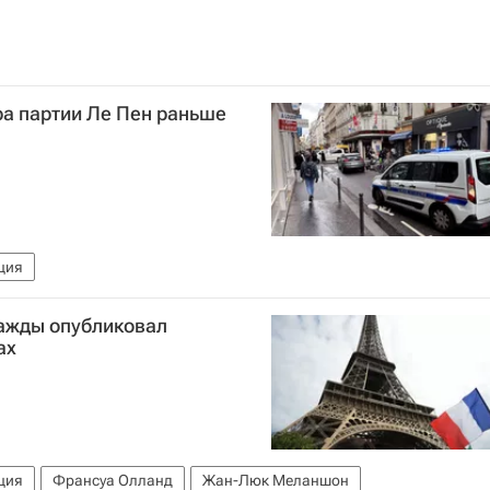
ра партии Ле Пен раньше
ция
ажды опубликовал
ах
ция
Франсуа Олланд
Жан-Люк Меланшон