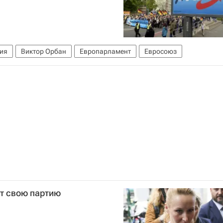
ия
Виктор Орбан
Европарламент
Евросоюз
т свою партию