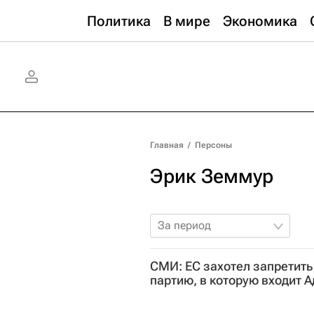
Политика
В мире
Экономика
Главная
/
Персоны
Эрик Земмур
За период
СМИ: ЕС захотел запретит
партию, в которую входит А