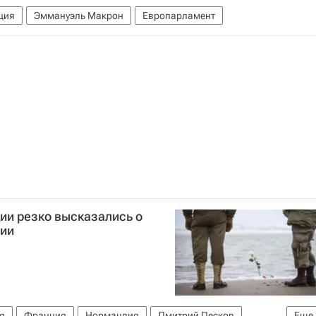
ция
Эммануэль Макрон
Европарламент
ии резко высказались о
дии
я
Франция
Нормандия
Дмитрий Песков
Еще