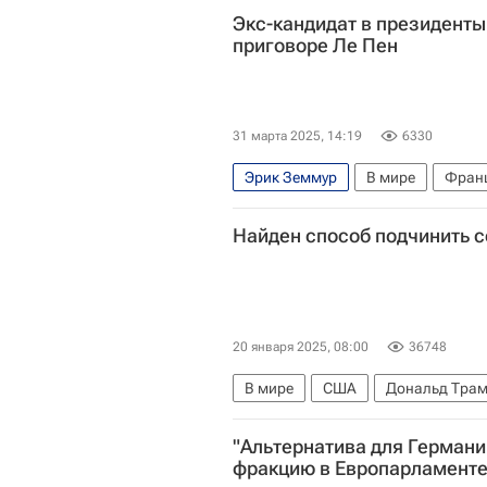
Экс-кандидат в президент
приговоре Ле Пен
31 марта 2025, 14:19
6330
Эрик Земмур
В мире
Фран
Найден способ подчинить с
20 января 2025, 08:00
36748
В мире
США
Дональд Тра
Илон Маск
Хавьер Милей
"Альтернатива для Германи
Альтернатива для Германии (парт
фракцию в Европарламент