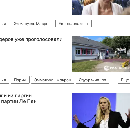
ция
Эммануэль Макрон
Европарламент
деров уже проголосовали
ция
Париж
Эммануэль Макрон
Эдуар Филипп
Еще
е выборы во Франции — 2024
ли из партии
 партии Ле Пен