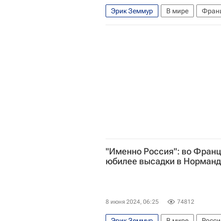
Эрик Земмур
В мире
Фран
"Именно Россия": во Франц
юбилее высадки в Норман
8 июня 2024, 06:25
74812
Эрик Земмур
В мире
Росси