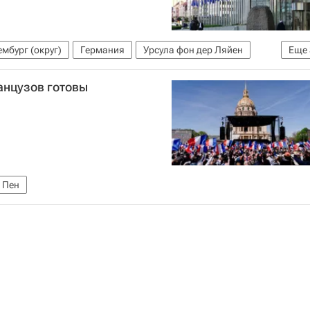
мбург (округ)
Германия
Урсула фон дер Ляйен
Еще
льтернатива для Германии (партия)
анцузов готовы
 Пен