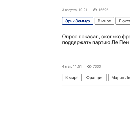
3 августа, 10:21
16696
Эрик Земмур
В мире
Люксе
Еврокомиссия
Евросоюз
А
Опрос показал, сколько фр
поддержать партию Ле Пен
4 мая, 11:51
7333
В мире
Франция
Марин Ле