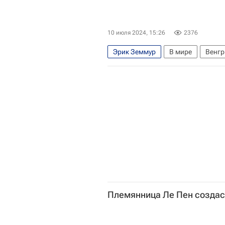
Аналитика
10 июля 2024, 15:26
2376
Эрик Земмур
В мире
Венгр
Племянница Ле Пен создас