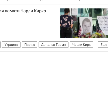
ия памяти Чарли Кирка
Украина
Париж
Дональд Трамп
Чарли Кирк
Еще
правление (ЦРУ)
а Чарли Кирка