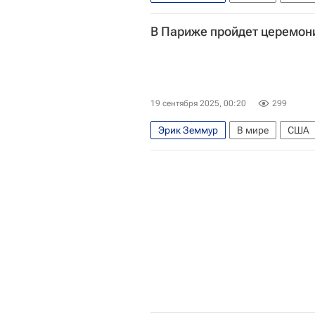
В Париже пройдет церемон
19 сентября 2025, 00:20
299
Эрик Земмур
В мире
США
Центральное разведывательное у
Убийство американского политик