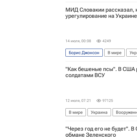
МИД Словакии рассказал, 
урегулирование на Украине
14 июля, 00:08
4249
Борис Джонсон
В мире
Укр
"Как бешеные псы". В США 
солдатами ВСУ
12 июля, 07:21
97125
В мире
Украина
Вооруженн
Джон Миршаймер
Владимир П
"Через год его не будет". 
Евросоюз
Специальная военн
обмане Зеленского