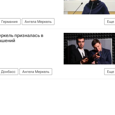
Германия
Ангела Меркель
Еще
лексей Столяров (Лексус)
Совет Федерации РФ
еркель призналась в
лашений
Донбасс
Ангела Меркель
Еще
лексей Столяров (Лексус)