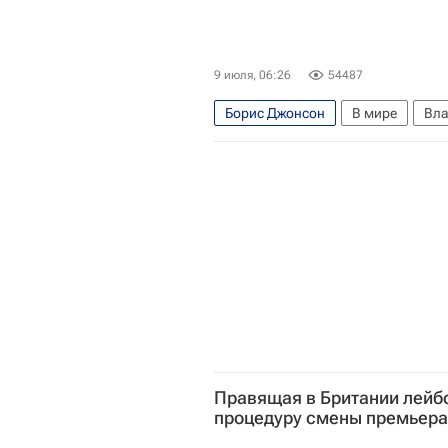
9 июля, 06:26
54487
Борис Джонсон
В мире
Вла
Давид Арахамия
Министерст
Вооруженные силы Украины
Правящая в Британии лейб
процедуру смены премьера