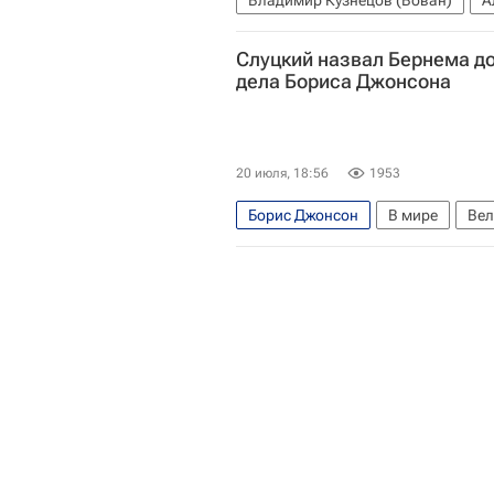
Владимир Кузнецов (Вован)
А
Слуцкий назвал Бернема д
дела Бориса Джонсона
20 июля, 18:56
1953
Борис Джонсон
В мире
Вел
Леонид Слуцкий (политик)
Гос