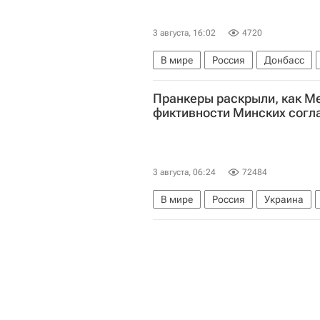
3 августа, 16:02
4720
В мире
Россия
Донбасс
Владимир Кузнецов (Вован)
А
Пранкеры раскрыли, как М
фиктивности Минских сог
3 августа, 06:24
72484
В мире
Россия
Украина
Владимир Кузнецов (Вован)
А