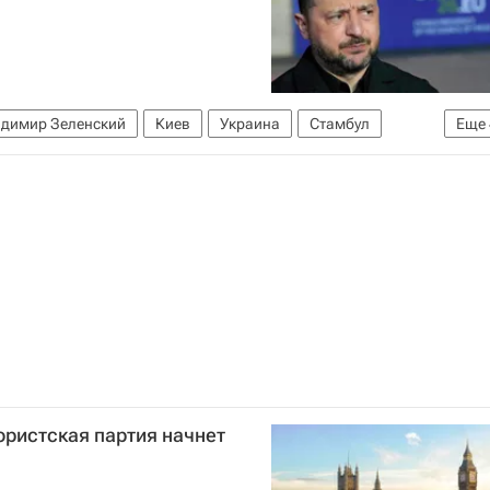
димир Зеленский
Киев
Украина
Стамбул
Еще
во обороны США
Верховная Рада Украины
ористская партия начнет