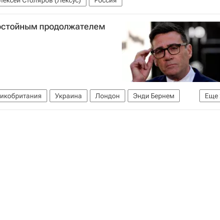
лексей Столяров (Лексус)
Россия
остойным продолжателем
икобритания
Украина
Лондон
Энди Бернем
Еще
дума РФ