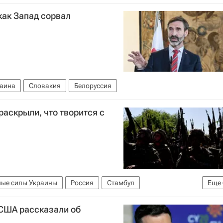
как Запад сорвал
аина
Словакия
Белоруссия
раскрыли, что творится с
ые силы Украины
Россия
Стамбул
Еще
утин
Мария Захарова
Чикагский университет
В США рассказали об
ая операция на Украине