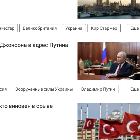
честер
Великобритания
Украина
Кир Стармер
Еще
 Джонсона в адрес Путина
сия
Вооруженные силы Украины
Владимир Путин
Еще
ис
кто виновен в срыве