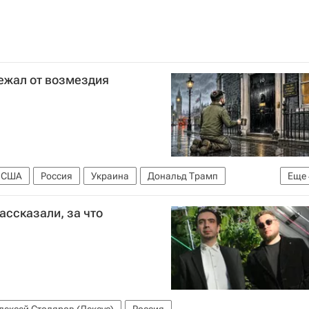
ежал от возмездия
США
Россия
Украина
Дональд Трамп
Еще
АТО
GPS
Волынская резня
ассказали, за что