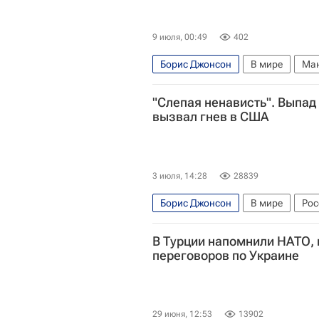
9 июля, 00:49
402
Борис Джонсон
В мире
Ман
Тони Блэр
"Слепая ненависть". Выпад
вызвал гнев в США
3 июля, 14:28
28839
Борис Джонсон
В мире
Рос
Украина
Киев
Дэниел Дэв
В Турции напомнили НАТО, 
переговоров по Украине
29 июня, 12:53
13902