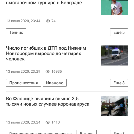
выставочном турнире в Белграде
13 июня 2020, 23:44
74
Теннис
Еще
5
Женская теннисная ассоциация (WTA)
Число погибших в ДТП под Нижним
Ассоциация теннисистов-профессионалов (ATP)
Новгородом выросло до четырех
человек
Доминик Тим
Душан Лайович
Спорт в условиях пандемии коронавируса
13 июня 2020, 23:29
16935
Происшествия
Иваново
Еще
3
Балахнинский район
Нижний Новгород
Во Флориде выявили свыше 2,5
ГИБДД МВД РФ
тысячи новых случаев коронавируса
13 июня 2020, 23:24
1410
Распространение коронавируса
В мире
Еще
3