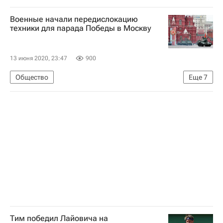
Европейский средиземноморский сейсмологический центр
Военные начали передислокацию
техники для парада Победы в Москву
13 июня 2020, 23:47
900
Общество
Еще
7
Московская область (Подмосковье)
Москва
Т-34
Панцирь-С1
Парад Победы
Алабино
БМД-4М
Тим победил Лайовича на