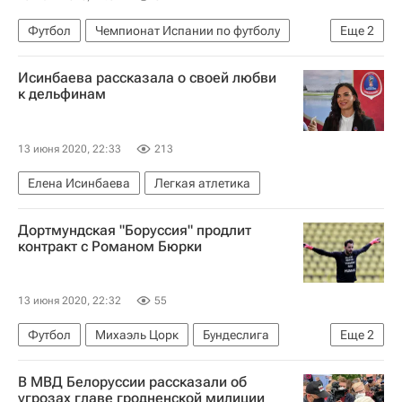
Футбол
Чемпионат Испании по футболу
Еще
2
Леганес
Вальядолид
Исинбаева рассказала о своей любви
к дельфинам
13 июня 2020, 22:33
213
Елена Исинбаева
Легкая атлетика
Дортмундская "Боруссия" продлит
контракт с Романом Бюрки
13 июня 2020, 22:32
55
Футбол
Михаэль Цорк
Бундеслига
Еще
2
Боруссия (Дортмунд)
Роман Бюрки
В МВД Белоруссии рассказали об
угрозах главе гродненской милиции