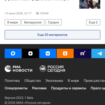
13 июня 2020, 22:17
55340
В мире
Белоруссия
Гродно
Еще
2
МВД Белоруссии
Светлана Тихановская
Еще 20 материалов
Политика
Общество
Экономика
В мире
Происшеств
Спецпроекты
Реклама
Продукты и сервисы
Пресс-ц
Версия 2023.1 Beta
© 2026 МИА «Россия сегодня»