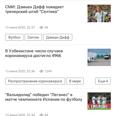
Израиль
Биньямин Нетаньяху
СМИ: Дэмьен Дафф покидает
Реувен Ривлин
тренерский штаб "Селтика"
13 июня 2020, 22:37
94
Футбол
Селтик
Дэмьен Дафф
В Узбекистане число случаев
коронавируса достигло 4966
13 июня 2020, 22:36
1249
Распространение коронавируса
В мире
Еще
4
Узбекистан
Ташкент
"Вальядолид" победил "Леганес" в
Коронавирус COVID-19
матче чемпионата Испании по футболу
Коронавирус в России
13 июня 2020, 22:34
84