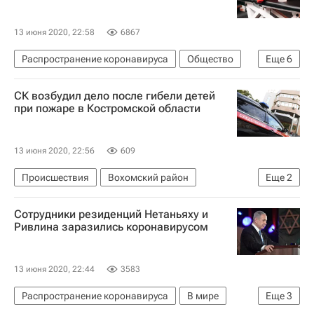
13 июня 2020, 22:58
6867
Распространение коронавируса
Общество
Еще
6
Ульяновск
Ульяновская область
СК возбудил дело после гибели детей
Федеральная служба по надзору в сфере защиты прав потребителей и благополучия человека (Роспотребнадзор)
при пожаре в Костромской области
Сергей Морозов (политик)
Коронавирус COVID-19
13 июня 2020, 22:56
609
Коронавирус в России
Происшествия
Вохомский район
Еще
2
Костромская область
Сотрудники резиденций Нетаньяху и
Следственный комитет России (СК РФ)
Ривлина заразились коронавирусом
13 июня 2020, 22:44
3583
Распространение коронавируса
В мире
Еще
3