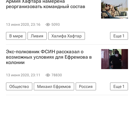
Армия Хафтара намерена
Коронавирус в России
реорганизовать командный состав
13 июня 2020, 23:16
5093
В мире
Ливия
Халифа Хафтар
Еще
1
Обострение конфликта в Ливии
Экс-полковник ФСИН рассказал о
возможных условиях для Ефремова в
колонии
13 июня 2020, 23:11
78830
Общество
Михаил Ефремов
Россия
Еще
1
ДТП с участием Михаила Ефремова