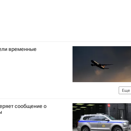
вели временные
Еще
го транспорта (Росавиация)
еряет сообщение о
ы