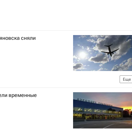
яновска сняли
Еще
го транспорта (Росавиация)
Курумоч (аэропорт)
вели временные