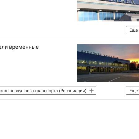
Еще
го транспорта (Росавиация)
Курумоч (аэропорт)
вели временные
ство воздушного транспорта (Росавиация)
Еще