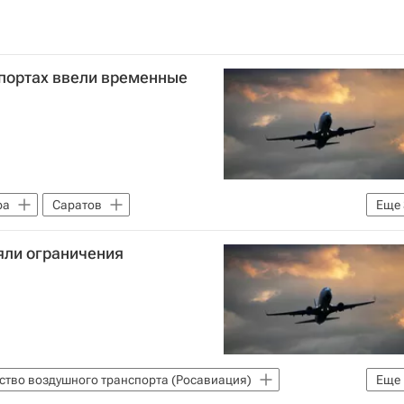
опортах ввели временные
ра
Саратов
Еще
го транспорта (Росавиация)
Безопасность
яли ограничения
ство воздушного транспорта (Росавиация)
Еще