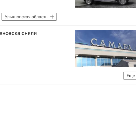
Ульяновская область
яновска сняли
Еще
го транспорта (Росавиация)
Курумоч (аэропорт)