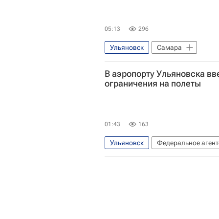
05:13
296
Ульяновск
Самара
Федеральное агентство воздушно
В аэропорту Ульяновска в
Безопасность
ограничения на полеты
01:43
163
Ульяновск
Федеральное агент
Россия
Происшествия