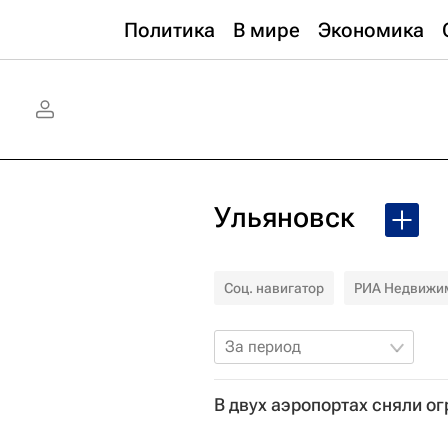
Политика
В мире
Экономика
Ульяновск
Соц. навигатор
РИА Недвижи
За период
В двух аэропортах сняли о