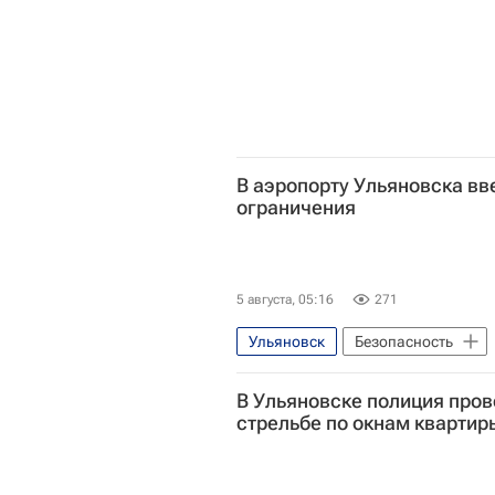
В аэропорту Ульяновска в
ограничения
5 августа, 05:16
271
Ульяновск
Безопасность
Федеральное агентство воздушно
В Ульяновске полиция пров
стрельбе по окнам квартир