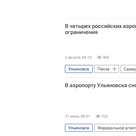
В четырех российских аэр
ограничения
2 августа, 04:19
965
Ульяновск
Пенза
Сама
Федеральное агентство воздушно
В аэропорту Ульяновска сн
Курумоч (аэропорт)
31 июля, 08:01
322
Ульяновск
Федеральное агент