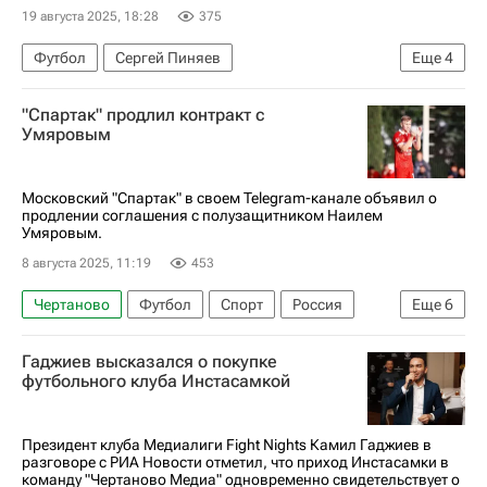
19 августа 2025, 18:28
375
Футбол
Сергей Пиняев
Еще
4
Манчестер Юнайтед
Локомотив (Москва)
"Спартак" продлил контракт с
РПЛ 2026-2027 (Чемпионат России по футболу)
Умяровым
Спорт
Московский "Спартак" в своем Telegram-канале объявил о
продлении соглашения с полузащитником Наилем
Умяровым.
8 августа 2025, 11:19
453
Чертаново
Футбол
Спорт
Россия
Еще
6
Наиль Умяров
Спартак Москва
Гаджиев высказался о покупке
Кубок России по футболу
футбольного клуба Инстасамкой
РПЛ 2026-2027 (Чемпионат России по футболу)
Трансферы
Трансферы в РПЛ
Президент клуба Медиалиги Fight Nights Камил Гаджиев в
разговоре с РИА Новости отметил, что приход Инстасамки в
команду "Чертаново Медиа" одновременно свидетельствует о