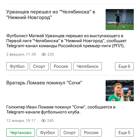
Концерн ПВО "Алмаз-Антей"
Зенит
Урванцев перешел из "Челябинска" в
Родина (Москва)
"Нижний Новгород"
Футболист Матвей Урванцев перешел из выступающего в
Первой лиге "Челябинска" в "Нижний Новгород", сообщает
Telegram-канал команды Российской премьер-лиги (РПЛ).
2 февраля, 11:39
235
Футбол
Спорт
Россия
Челябинск
Еще
6
Челябинск
Нижний Новгород
Вратарь Ломаев покинул "Сочи"
Спартак Москва
Кубок России по футболу
Первая лига
РПЛ 2026-2027 (Чемпионат России по футболу)
Голкипер Иван Ломаев покинул "Сочи", сообщается в
Telegram-канале футбольного клуба.
12 января, 19:17
245
Чертаново
Футбол
Спорт
Россия
Еще
5