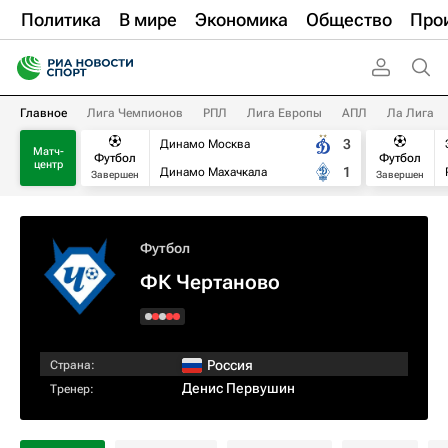
Политика
В мире
Экономика
Общество
Про
Главное
Лига Чемпионов
РПЛ
Лига Европы
АПЛ
Ла Лига
3
Динамо Москва
Матч-
Футбол
Футбол
центр
1
Динамо Махачкала
Завершен
Завершен
Футбол
ФК Чертаново
Россия
Страна:
Денис Первушин
Тренер: