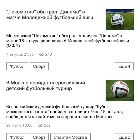
"Локомотив" обыграл "Динамо" в
матче Молодежной футбольной лиги
Московский "Локомотив" обыграл столичное "Динамо" в
матче 18-го тура дивизиона А Молодежной футбольной лиги
(МФЛ).
7 августа, 21:36
240
Футбол
Спорт
Еще
4
Концерн ПВО "Алмаз-Антей"
Динамо Москва
В Москве пройдет всероссийский
Локомотив (Москва)
Нижний Новгород
детский футбольный турнир
Всероссийский детский футбольный турнир "Кубок
московского спорта" пройдет в столице с 9 по 15 августа,
сообщается на сайте мэра и правительства Москвы.
29 июля, 10:00
232
Футбол
Спорт
Спартак Москва
Еще
2