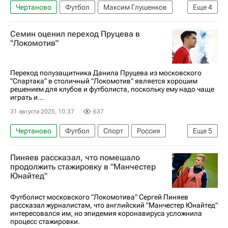
Чертаново
Футбол
Максим Глушенков
Еще
4
Николай Ларин
Зенит
Оренбург
Семин оценил переход Пруцева в
РПЛ 2026-2027 (Чемпионат России по футболу)
"Локомотив"
Переход полузащитника Данила Пруцева из московского
"Спартака" в столичный "Локомотив" является хорошим
решением для клубов и футболиста, поскольку ему надо чаще
играть и...
31 августа 2025, 10:37
637
Чертаново
Футбол
Спорт
Россия
Еще
5
Юрий Семин
Локомотив (Москва)
Пиняев рассказал, что помешало
Спартак Москва
Трансферы в РПЛ
продолжить стажировку в "Манчестер
Юнайтед"
РПЛ 2026-2027 (Чемпионат России по футболу)
Футболист московского "Локомотива" Сергей Пиняев
рассказал журналистам, что английский "Манчестер Юнайтед"
интересовался им, но эпидемия коронавируса усложнила
процесс стажировки.