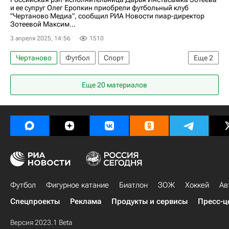
и ее супруг Олег Еропкин приобрели футбольный клуб
"Чертаново Медиа", сообщил РИА Новости пиар-директор
Зотеевой Максим...
3 апреля 2025, 14:56
1510
Чертаново
Футбол
Спорт
Еще
2
Инстасамка (Дарья Зотеева)
Москва
Еще 20 материалов
Футбол
Фигурное катание
Биатлон
ЗОЖ
Хоккей
Ав
Спецпроекты
Реклама
Продукты и сервисы
Пресс-ц
Версия 2023.1 Beta