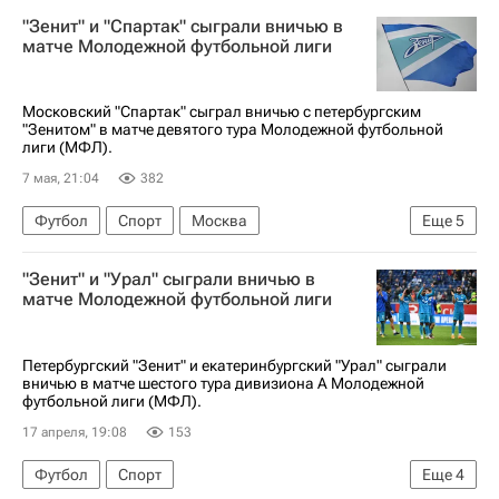
Санкт-Петербург
Нижний Новгород
"Зенит" и "Спартак" сыграли вничью в
Матвей Федоров
Краснодар
матче Молодежной футбольной лиги
Нижний Новгород
ПФК ЦСКА
Московский "Спартак" сыграл вничью с петербургским
"Зенитом" в матче девятого тура Молодежной футбольной
лиги (МФЛ).
7 мая, 21:04
382
Футбол
Спорт
Москва
Еще
5
Санкт-Петербург
Махачкала
"Зенит" и "Урал" сыграли вничью в
Спартак Москва
Зенит
Динамо Москва
матче Молодежной футбольной лиги
Петербургский "Зенит" и екатеринбургский "Урал" сыграли
вничью в матче шестого тура дивизиона А Молодежной
футбольной лиги (МФЛ).
17 апреля, 19:08
153
Футбол
Спорт
Еще
4