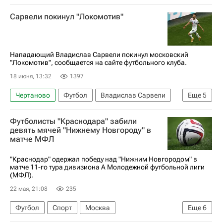
Александр Коваленко
Локомотив (Москва)
Сарвели покинул "Локомотив"
Сочи
Зенит
Нападающий Владислав Сарвели покинул московский
"Локомотив", сообщается на сайте футбольного клуба.
18 июня, 13:32
1397
Чертаново
Футбол
Владислав Сарвели
Еще
5
Локомотив (Москва)
Крылья Советов
Футболисты "Краснодара" забили
РПЛ 2026-2027 (Чемпионат России по футболу)
девять мячей "Нижнему Новгороду" в
матче МФЛ
Трансферы в РПЛ
Трансферы
"Краснодар" одержал победу над "Нижним Новгородом" в
матче 11-го тура дивизиона А Молодежной футбольной лиги
(МФЛ).
22 мая, 21:08
235
Футбол
Спорт
Москва
Еще
6