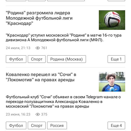
Локомотив (Москва)
ПФК ЦСКА
"Родина" разгромила лидера
Молодежной футбольной лиги
"Краснодар"
"Краснодар" уступил московской "Родине" в матче 16-го тура
дивизиона А Молодежной футбольной лиги (МФЛ).
24 июля, 21:13
761
Футбол
Спорт
Родина (Москва)
Еще
1
Краснодар
Коваленко перешел из "Сочи" в
"Локомотив" на правах аренды
Футбольный клуб "Сочи" объявил в своем Telegram-канале о
переходе полузащитника Александра Коваленко в
московский "Локомотив" на правах аренды
23 июня, 16:23
375
Футбол
Спорт
Россия
Еще
4