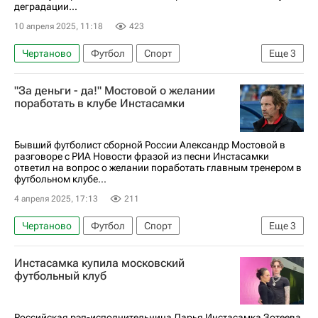
деградации...
10 апреля 2025, 11:18
423
Чертаново
Футбол
Спорт
Еще
3
Камил Гаджиев
Инстасамка (Дарья Зотеева)
"За деньги - да!" Мостовой о желании
Андрей Михайлов (Дорожное радио)
поработать в клубе Инстасамки
Бывший футболист сборной России Александр Мостовой в
разговоре с РИА Новости фразой из песни Инстасамки
ответил на вопрос о желании поработать главным тренером в
футбольном клубе...
4 апреля 2025, 17:13
211
Чертаново
Футбол
Спорт
Еще
3
Александр Мостовой
Инстасамка купила московский
Инстасамка (Дарья Зотеева)
Россия
футбольный клуб
Российская рэп-исполнительница Дарья Инстасамка Зотеева