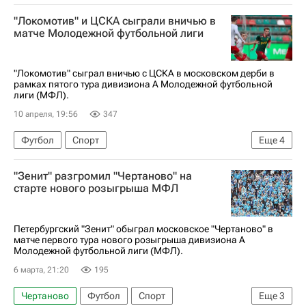
Концерн ПВО "Алмаз-Антей"
Зенит
Урал
"Локомотив" и ЦСКА сыграли вничью в
Динамо Москва
матче Молодежной футбольной лиги
"Локомотив" сыграл вничью с ЦСКА в московском дерби в
рамках пятого тура дивизиона А Молодежной футбольной
лиги (МФЛ).
10 апреля, 19:56
347
Футбол
Спорт
Еще
4
Концерн ПВО "Алмаз-Антей"
"Зенит" разгромил "Чертаново" на
Локомотив (Москва)
ПФК ЦСКА
старте нового розыгрыша МФЛ
Динамо Москва
Петербургский "Зенит" обыграл московское "Чертаново" в
матче первого тура нового розыгрыша дивизиона А
Молодежной футбольной лиги (МФЛ).
6 марта, 21:20
195
Чертаново
Футбол
Спорт
Еще
3