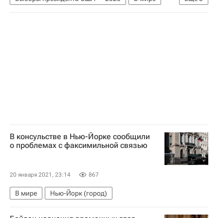
США
Германия
Джо Байден
Ангела Меркель
Штеффен Зайберт
В консульстве в Нью-Йорке сообщили
о проблемах с факсимильной связью
20 января 2021, 23:14
867
В мире
Нью-Йорк (город)