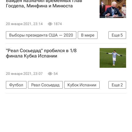
Байден назначил временных глав
Госдепа, Минфина и Минюста
20 января 2021, 23:14
1874
Выборы президента США — 2020
В мире
Еще
5
США
Джо Байден
"Реал Сосьедад" пробился в 1/8
Государственный департамент США
финала Кубка Испании
Министерство юстиции США
Министерство финансов США
20 января 2021, 23:07
54
Футбол
Реал Сосьедад
Кубок Испании
Еще
2
Кордова
Виллиан Жозе