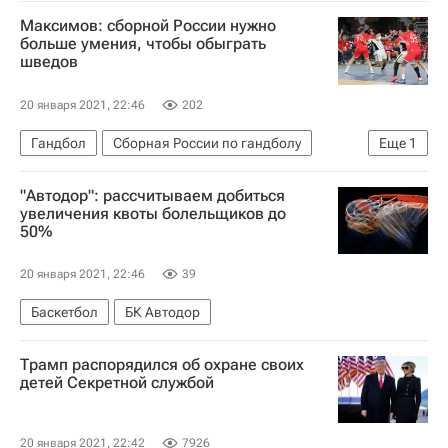
Мартин Эдегор
Максимов: сборной России нужно
больше умения, чтобы обыграть
шведов
20 января 2021, 22:46
202
Гандбол
Сборная России по гандболу
Еще
1
Чемпионат мира по гандболу среди мужчин
"Автодор": рассчитываем добиться
увеличения квоты болельщиков до
50%
20 января 2021, 22:46
39
Баскетбол
БК Автодор
Трамп распорядился об охране своих
детей Секретной службой
20 января 2021, 22:42
7926