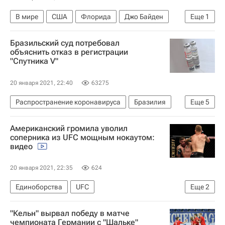
В мире
США
Флорида
Джо Байден
Еще
1
Дональд Трамп
Бразильский суд потребовал
объяснить отказ в регистрации
"Спутника V"
20 января 2021, 22:40
63275
Распространение коронавируса
Бразилия
Еще
5
Баия
Российский фонд прямых инвестиций
Американский громила уволил
Коронавирусы
Коронавирус COVID-19
соперника из UFC мощным нокаутом:
видео
Вакцина "Спутник V"
20 января 2021, 22:35
624
Единоборства
UFC
Еще
2
ММА (Смешанные единоборства)
"Кельн" вырвал победу в матче
Бойцовский остров UFC
чемпионата Германии с "Шальке"