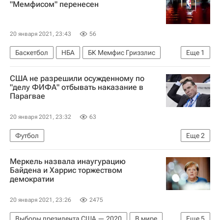
"Мемфисом" перенесен
20 января 2021, 23:43
56
Баскетбол
НБА
БК Мемфис Гриззлис
Еще
1
Портленд Трэйл Блэйзерс
США не разрешили осужденному по
"делу ФИФА" отбывать наказание в
Парагвае
20 января 2021, 23:32
63
Футбол
Еще
2
Международная федерация футбола (ФИФА)
Меркель назвала инаугурацию
Хуан Анхель Напоут
Байдена и Харрис торжеством
демократии
20 января 2021, 23:26
2475
Выборы президента США — 2020
В мире
Еще
5