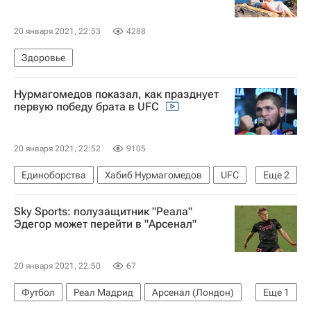
20 января 2021, 22:53
4288
Здоровье
Нурмагомедов показал, как празднует
первую победу брата в UFC
20 января 2021, 22:52
9105
Единоборства
Хабиб Нурмагомедов
UFC
Еще
2
ММА (Смешанные единоборства)
Sky Sports: полузащитник "Реала"
Умар Нурмагомедов
Эдегор может перейти в "Арсенал"
20 января 2021, 22:50
67
Футбол
Реал Мадрид
Арсенал (Лондон)
Еще
1