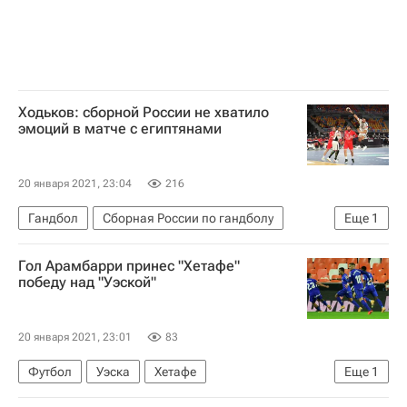
Ходьков: сборной России не хватило
эмоций в матче с египтянами
20 января 2021, 23:04
216
Гандбол
Сборная России по гандболу
Еще
1
Чемпионат мира по гандболу среди мужчин
Гол Арамбарри принес "Хетафе"
победу над "Уэской"
20 января 2021, 23:01
83
Футбол
Уэска
Хетафе
Еще
1
Чемпионат Испании по футболу