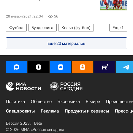
20 января 2021, 22:34
56
Футбол
Бундеслига
Кельн (футбол)
Еще
1
Шальке 04
Еще 20 материалов
Политика
Общество
Экономика
В мире
Происшеств
Спецпроекты
Реклама
Продукты и сервисы
Пресс-ц
Версия 2023.1 Beta
© 2026 МИА «Россия сегодня»