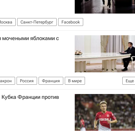
осква
Санкт-Петербург
Facebook
и мочеными яблоками с
акрон
Россия
Франция
В мире
Еще
Украина
е Кубка Франции против