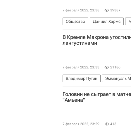
7 февраля 2022, 23:38
39387
Общество
Даниил Хармс
М
В Кремле Макрона угостил
лангустинами
7 февраля 2022, 23:33
21186
Владимир Путин
Эммануэль М
Владимир Зеленский
Киев
Головин не сыграет в матч
"Амьена"
7 февраля 2022, 23:29
413