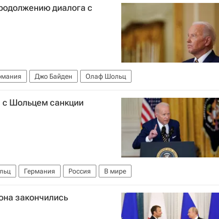
продолжению диалога с
рмания
Джо Байден
Олаф Шольц
л с Шольцем санкции
льц
Германия
Россия
В мире
она закончились