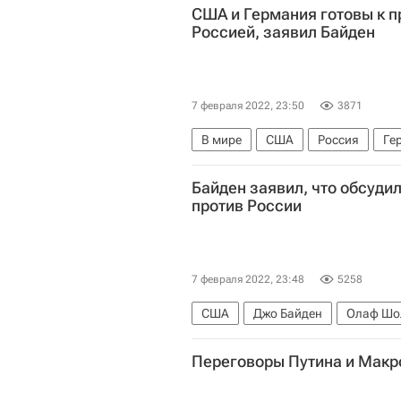
США и Германия готовы к 
Россией, заявил Байден
7 февраля 2022, 23:50
3871
В мире
США
Россия
Ге
Байден заявил, что обсуди
против России
7 февраля 2022, 23:48
5258
США
Джо Байден
Олаф Шо
Переговоры Путина и Макр