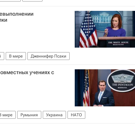
невыполнении
лки
й
В мире
Дженнифер Псаки
совместных учениях с
В мире
Румыния
Украина
НАТО