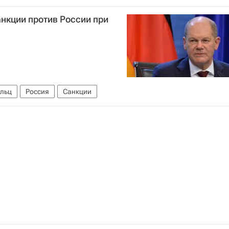
анкции против России при
льц
Россия
Санкции