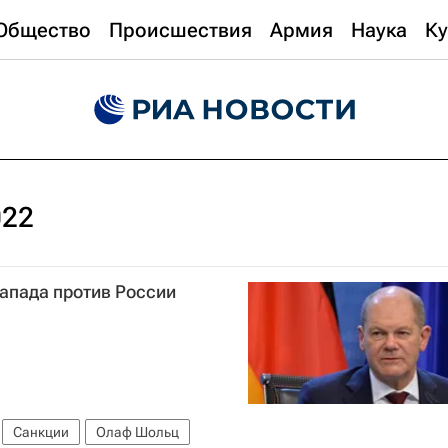
Общество
Происшествия
Армия
Наука
Ку
022
апада против России
Санкции
Олаф Шольц