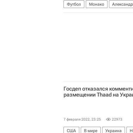
Футбол
Монако
Александр
Госдеп отказался коммент
размещении Thaad на Укра
7 февраля 2022, 23:25
22973
США
В мире
Украина
Н