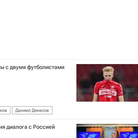
ты с двумя футболистами
инов
Даниил Денисов
ия диалога с Россией