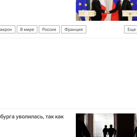
акрон
В мире
Россия
Франция
Еще
ая Европа
Киев
НАТО
бурга уволилась, так как