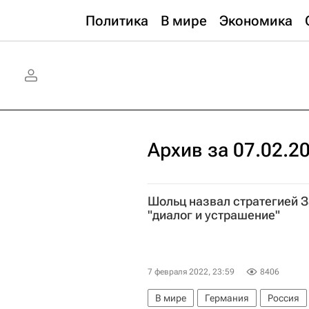
Политика
В мире
Экономика
Архив за 07.02.2
Шольц назвал стратегией З
"диалог и устрашение"
7 февраля 2022, 23:59
8406
В мире
Германия
Россия