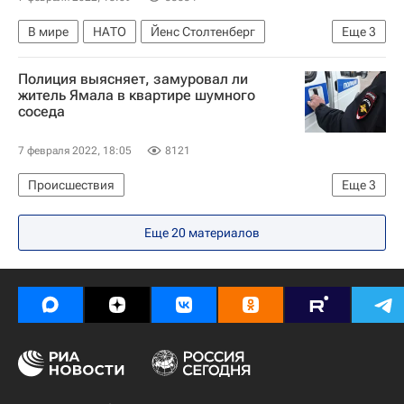
В мире
НАТО
Йенс Столтенберг
Еще
3
Россия
Совет Россия-НАТО
Брюссель
Полиция выясняет, замуровал ли
житель Ямала в квартире шумного
соседа
7 февраля 2022, 18:05
8121
Происшествия
Еще
3
Ямало-Ненецкий автономный округ (ЯНАО)
Еще 20 материалов
Ноябрьск
Министерство внутренних дел РФ (МВД России)