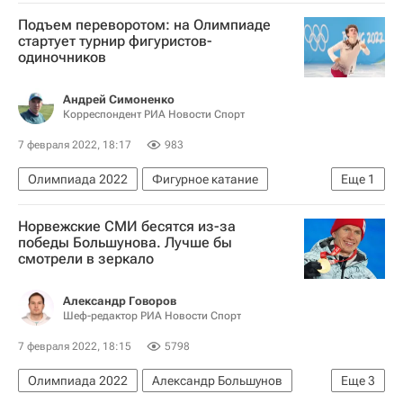
Евгений Климов (керлинг)
Подъем переворотом: на Олимпиаде
Прыжки на лыжах с трамплина
стартует турнир фигуристов-
одиночников
Сборная России по прыжкам на лыжах с трамплина
Андрей Симоненко
Корреспондент РИА Новости Спорт
7 февраля 2022, 18:17
983
Олимпиада 2022
Фигурное катание
Еще
1
Олимпийские игры
Норвежские СМИ бесятся из-за
победы Большунова. Лучше бы
смотрели в зеркало
Александр Говоров
Шеф-редактор РИА Новости Спорт
7 февраля 2022, 18:15
5798
Олимпиада 2022
Александр Большунов
Еще
3