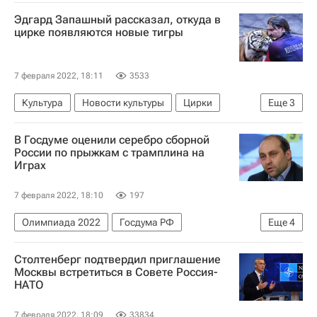
Юрий Бородавко
Допинг
Лыжные гонки
Эдгард Запашный рассказал, откуда в
цирке появляются новые тигры
7 февраля 2022, 18:11
3533
Культура
Новости культуры
Цирки
Еще
3
Россия
Аскольд Запашный
В Госдуме оценили серебро сборной
Эдгард Запашный
России по прыжкам с трамплина на
Играх
7 февраля 2022, 18:10
197
Олимпиада 2022
Госдума РФ
Еще
4
Дмитрий Свищев
Олимпийские игры
Столтенберг подтвердил приглашение
Сборная России по прыжкам на лыжах с трамплина
Москвы встретиться в Совете Россия-
НАТО
Прыжки на лыжах с трамплина
7 февраля 2022, 18:09
33834