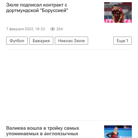
Зюле подписал контракт с
Здоровье - Общество
Россия
дортмундской "Боруссией"
Санкт-Петербург
Коронавирус в России
Омикрон-штамм коронавируса
7 февраля 2022, 18:23
264
Александр Беглов
Футбол
Бавария
Никлас Зюле
Еще
1
Боруссия (Дортмунд)
Валиева вошла в тройку самых
упоминаемых в англоязычных