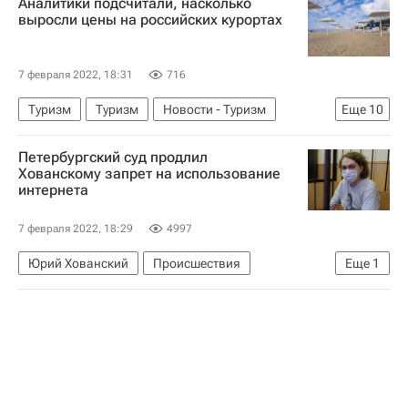
Аналитики подсчитали, насколько
США
Россия
Газпром
Еврокомиссия
выросли цены на российских курортах
Евросоюз
Жозеп Боррель
СПГ
В мире
7 февраля 2022, 18:31
716
Туризм
Туризм
Новости - Туризм
Еще
10
туристы
Республика Крым
Петербургский суд продлил
Краснодарский край
Хованскому запрет на использование
интернета
Калининградская область
Балтийское море
Черное море
Азовское море
куда поехать
7 февраля 2022, 18:29
4997
куда можно лететь
Отдых на море
Юрий Хованский
Происшествия
Еще
1
Санкт-Петербург