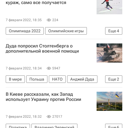
кураж, само все получается
7 февраля 2022, 18:35
224
Олимпиада 2022
Олимпийские игры
Еще
4
Данил Садреев
Лыжные гонки
Дуда попросил Столтенберга о
Прыжки на лыжах с трамплина
дополнительной военной помощи
Сборная России по прыжкам на лыжах с трамплина
7 февраля 2022, 18:34
5947
В мире
Польша
НАТО
Анджей Дуда
Еще
2
Йенс Столтенберг
Россия
В Киеве рассказали, как Запад
использует Украину против России
7 февраля 2022, 18:32
27017
Политика
Владимир Зеленский
Еще
6