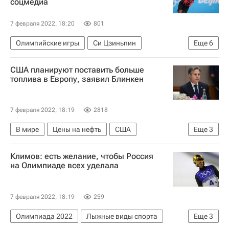
соцмедиа
7 февраля 2022, 18:20
801
Олимпийские игры
Си Цзиньпин
Еще
6
Камила Валиева
Пекин
Китай
TikTok
США планируют поставить больше
Ямайка
Спорт
топлива в Европу, заявил Блинкен
7 февраля 2022, 18:19
2818
В мире
Цены на нефть
США
Еще
3
Государственный департамент США
Климов: есть желание, чтобы Россия
Энтони Блинкен
Украина
на Олимпиаде всех уделала
7 февраля 2022, 18:19
259
Олимпиада 2022
Лыжные виды спорта
Еще
3