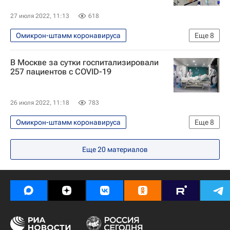
Здоровье - Общество
Россия
27 июля 2022, 11:13
618
Общество
Москва
Омикрон-штамм коронавируса
Еще
8
Распространение коронавируса
В Москве за сутки госпитализировали
Коронавирус COVID-19
257 пациентов с COVID-19
Коронавирус в России
Коронавирусы
Россия
Общество
Москва
26 июля 2022, 11:18
783
Здоровье - Общество
Омикрон-штамм коронавируса
Еще
8
Распространение коронавируса
Еще
20
материалов
Коронавирус COVID-19
Москва
Здоровье - Общество
Коронавирус в России
Коронавирусы
Россия
Общество