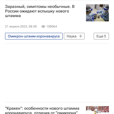
Здоровье - Общество
Россия
Заразный, симптомы необычные. В
Коронавирус в России
России ожидают вспышку нового
штамма
Коронавирус COVID-19
21 апреля 2023, 08:00
108064
Омикрон-штамм коронавируса
Наука
Еще
5
биология
Здоровье
Коронавирус COVID-19
Россия
ВОЗ
"Кракен": особенности нового штамма
коронавируса, отличия от "омикрона"