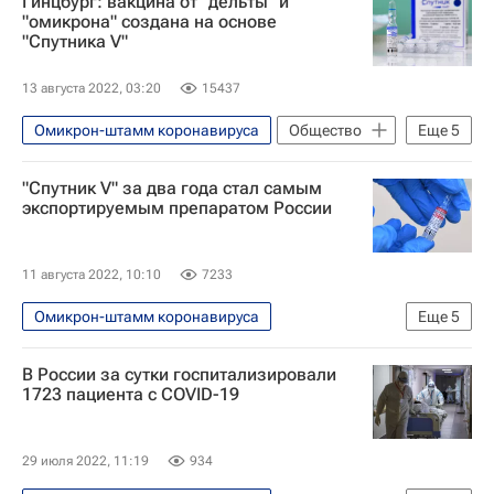
Гинцбург: вакцина от "дельты" и
Кирилл Дмитриев
Россия
"омикрона" создана на основе
"Спутника V"
Российский фонд прямых инвестиций
The Lancet
Коронавирус COVID-19
13 августа 2022, 03:20
15437
Вакцина "Спутник V"
Омикрон-штамм коронавируса
Общество
Еще
5
Вакцинация россиян от COVID-19
Вакцина "Спутник V"
Дельта-штамм коронавируса
"Спутник V" за два года стал самым
Вакцинация россиян от COVID-19
экспортируемым препаратом России
Александр Гинцбург
Россия
Александр Гинцбург
НИИ им. Гамалеи (Национальный исследовательский центр эпидемиологии и микробиологии имени почетного академика Н.Ф.Гамалеи)
РФПИ против Covid 19
11 августа 2022, 10:10
7233
РФПИ против Covid 19
Омикрон-штамм коронавируса
Еще
5
Коронавирус в России
В России за сутки госпитализировали
Вакцина "Спутник V"
1723 пациента с COVID-19
Российский фонд прямых инвестиций
Россия
РФПИ против Covid 19
29 июля 2022, 11:19
934