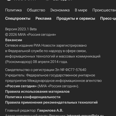
Политика
Общество
Экономика
В мире
Происшеств
Спецпроекты
Реклама
Продукты и сервисы
Пресс-ц
Версия 2023.1 Beta
© 2026 МИА «Россия сегодня»
Вакансии
Сетевое издание РИА Новости зарегистрировано
в Федеральной службе по надзору в сфере связи,
информационных технологий и массовых коммуникаций
(Роскомнадзор) 08 апреля 2014 года.
Свидетельство о регистрации Эл № ФС77-57640
Учредитель: Федеральное государственное унитарное
предприятие Международное информационное агентство
«Россия сегодня»
(МИА «Россия сегодня»).
Правила использования материалов
Политика конфиденциальности
Правила применения рекомендательных технологий
Главный редактор:
Гаврилова А.В.
Адрес электронной почты Редакции:
internet-group@ria.ru