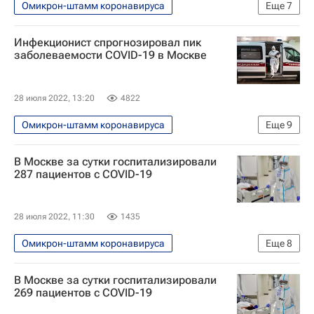
Омикрон-штамм коронавируса
Еще
7
Распространение коронавируса
Инфекционист спрогнозировал пик
Коронавирус COVID-19
заболеваемости COVID-19 в Москве
Коронавирус в России
Коронавирусы
Общество
Здоровье - Общество
28 июля 2022, 13:20
4822
Россия
Омикрон-штамм коронавируса
Еще
9
Распространение коронавируса
В Москве за сутки госпитализировали
Общество
Москва
287 пациентов с COVID-19
Здоровье - Общество
Коронавирус COVID-19
28 июля 2022, 11:30
1435
Коронавирус в России
Коронавирусы
Омикрон-штамм коронавируса
Еще
8
Россия
Николай Малышев
Распространение коронавируса
В Москве за сутки госпитализировали
Коронавирус COVID-19
269 пациентов с COVID-19
Коронавирус в России
Коронавирусы