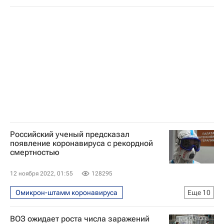
Распространение коронавируса
В мире
Здоровье - Общество
Тедрос Адханом Гебрейесус
ВОЗ
Вакцинация
Коронавирус COVID-19
Коронавирусы
Российский ученый предсказал
появление коронавируса с рекордной
смертностью
12 ноября 2022, 01:55
128295
Омикрон-штамм коронавируса
Еще
10
Распространение коронавируса
ВОЗ ожидает роста числа заражений
Здоровье - Общество
Россия