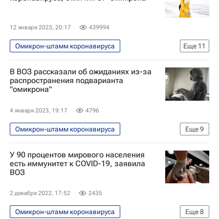
12 января 2023, 20:17
439994
Омикрон-штамм коронавируса
Еще
11
Распространение коронавируса
В ВОЗ рассказали об ожиданиях из-за
Европейский медицинский центр
ВОЗ
распространения подварианта
"омикрона"
Федеральная служба по надзору в сфере защиты прав потребителей и благополучия человека (Роспотребнадзор)
Россия
Европа
США
4 января 2023, 19:17
4796
Коронавирус COVID-19
Омикрон-штамм коронавируса
Еще
9
Коронавирус в России
Коронавирусы
Распространение коронавируса
В мире
Штамм коронавируса Кракен
У 90 процентов мирового населения
Тедрос Адханом Гебрейесус
США
есть иммунитет к COVID-19, заявила
ВОЗ
Европа
Северная Америка
ВОЗ
Коронавирус COVID-19
Коронавирусы
2 декабря 2022, 17:52
2435
Омикрон-штамм коронавируса
Еще
8