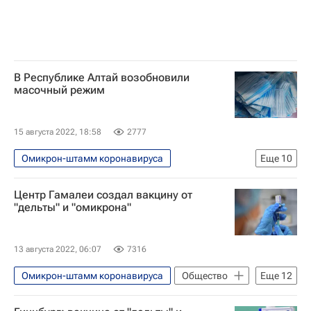
В Республике Алтай возобновили
масочный режим
15 августа 2022, 18:58
2777
Омикрон-штамм коронавируса
Еще
10
Распространение коронавируса
Центр Гамалеи создал вакцину от
Республика Алтай
"дельты" и "омикрона"
Здоровье - Общество
Медицинские маски
Россия
13 августа 2022, 06:07
7316
Общество
Коронавирус в России
Омикрон-штамм коронавируса
Общество
Еще
12
Коронавирус COVID-19
Коронавирусы
Здоровье - Общество
Новости - Туризм