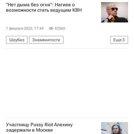
"Нет дыма без огня": Нагиев о
Прыжки на лыжах с трамплина
возможности стать ведущим КВН
Сборная России по прыжкам на лыжах с трамплина
7 февраля 2022, 17:49
82560
Шоубиз
Знаменитости
Еще
3
Александр Масляков
КВН
Дмитрий Нагиев
Участницу Pussy Riot Алехину
задержали в Москве