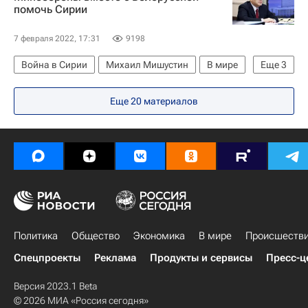
помочь Сирии
Олимпийские игры
7 февраля 2022, 17:31
9198
Война в Сирии
Михаил Мишустин
В мире
Еще
3
Россия
Белоруссия
Сирия
Еще 20 материалов
Политика
Общество
Экономика
В мире
Происшеств
Спецпроекты
Реклама
Продукты и сервисы
Пресс-ц
Версия 2023.1 Beta
© 2026 МИА «Россия сегодня»