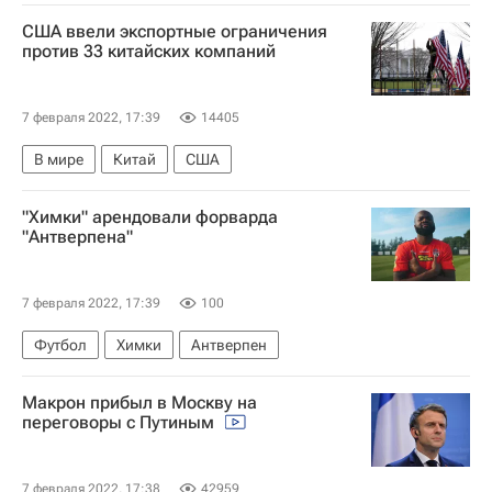
Норвегия
Россия
Италия
США ввели экспортные ограничения
Федеральная служба по надзору в сфере защиты прав потребителей и благополучия человека (Роспотребнадзор)
против 33 китайских компаний
Татьяна Голикова
Испания
Франция
Швейцария
Швеция
ЮАР
7 февраля 2022, 17:39
14405
Коронавирус COVID-19
туристы
В мире
Китай
США
"Химки" арендовали форварда
"Антверпена"
7 февраля 2022, 17:39
100
Футбол
Химки
Антверпен
Макрон прибыл в Москву на
переговоры с Путиным
7 февраля 2022, 17:38
42959