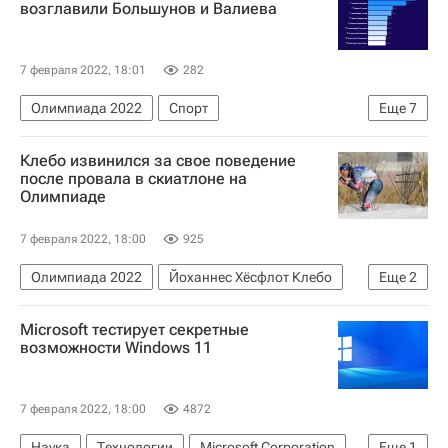
возглавили Большунов и Валиева
7 февраля 2022, 18:01
282
Олимпиада 2022
Спорт
Еще
7
Олимпийские игры
Анастасия Мишина
Клебо извинился за свое поведение
Александр Большунов
Марк Кондратюк
после провала в скиатлоне на
Олимпиаде
Камила Валиева
Россия
Пекин
7 февраля 2022, 18:00
925
Олимпиада 2022
Йоханнес Хёсфлот Клебо
Еще
2
Лыжные виды спорта
Олимпийские игры
Microsoft тестирует секретные
возможности Windows 11
7 февраля 2022, 18:00
4872
Наука
Технологии
Microsoft Corporation
Еще
1