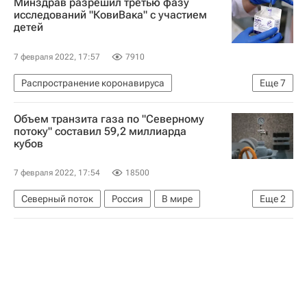
Минздрав разрешил третью фазу
исследований "КовиВака" с участием
детей
7 февраля 2022, 17:57
7910
Распространение коронавируса
Еще
7
Вакцина "КовиВак"
Общество
Объем транзита газа по "Северному
Здоровье - Общество
Коронавирус COVID-19
потоку" составил 59,2 миллиарда
кубов
Вакцинация россиян от COVID-19
Омикрон-штамм коронавируса
7 февраля 2022, 17:54
18500
Коронавирус в России
Северный поток
Россия
В мире
Еще
2
Европа
СПГ