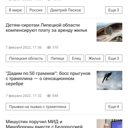
В мире
Россия
Дмитрий Песков
Еще
3
Франция
Украина
Эммануэль Макрон
Детям-сиротам Липецкой области
компенсируют плату за аренду жилья
7 февраля 2022, 17:36
370
Липецкая область
Липецк
Елец
Жилье
Еще
3
Игорь Артамонов
Общество
Сироты
"Дадим по 50 граммов": босс прыгунов
с трамплина — о сенсационном
серебре
7 февраля 2022, 17:32
548
Прыжки на лыжах с трамплина
Еще
4
Лыжные виды спорта
Олимпиада 2022
Мишустин поручил МИД и
Сборная России по прыжкам на лыжах с трамплина
Минобороны вместе с Белоруссией