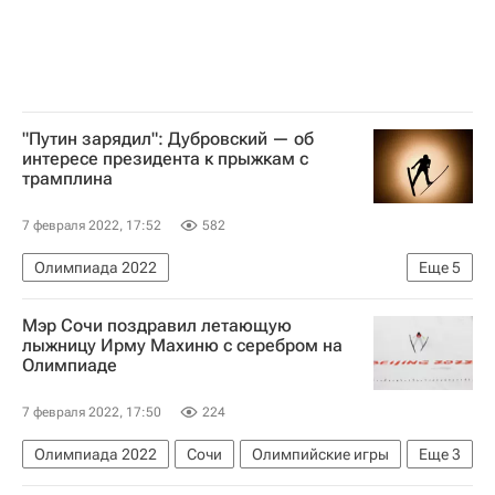
"Путин зарядил": Дубровский — об
интересе президента к прыжкам с
трамплина
7 февраля 2022, 17:52
582
Олимпиада 2022
Еще
5
Прыжки на лыжах с трамплина
Мэр Сочи поздравил летающую
Владимир Путин
Лыжные виды спорта
лыжницу Ирму Махиню с серебром на
Олимпиаде
Олимпийские игры
Сборная России по прыжкам на лыжах с трамплина
7 февраля 2022, 17:50
224
Олимпиада 2022
Сочи
Олимпийские игры
Еще
3
Лыжные виды спорта