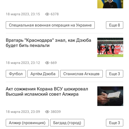
18 марта 2023, 23:15
6378
Специальная военная операция на Украине
Еще
8
В мире
Украина
Россия
Германия
Вратарь "Краснодара" знал, как Дзюба
Владимир Зеленский
Сергей Лавров
будет бить пенальти
Евросоюз
НАТО
18 марта 2023, 23:12
669
Футбол
Артём Дзюба
Станислав Агкацев
Еще
3
Краснодар
Локомотив (Москва)
Акт сожжения Корана ВСУ шокировал
РПЛ 2026-2027 (Чемпионат России по футболу)
Высший исламский совет Алжира
18 марта 2023, 23:09
38039
Алжир (провинция)
Багдад (город)
Еще
3