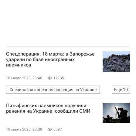
Спецоперация, 18 марта: в Запорожье
ударили по базе иностранных
наемников
18 марта 2023, 23:40
17135
Специальная военная операция на Украине
Еще
10
Украина
Россия
Мария Захарова
Пять финских наемников получили
ООН
Россельхозбанк
Василий Небензя
ранения на Украине, сообщили СМИ
Дарья Морозова
Донбасс
Международный комитет Красного Креста (МККК)
18 марта 2023, 23:38
8597