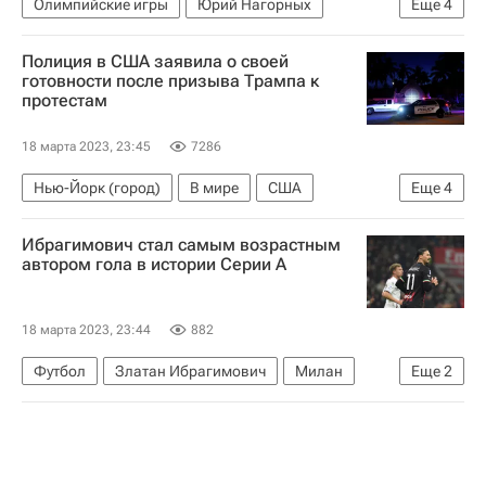
Олимпийские игры
Юрий Нагорных
Еще
4
Международный олимпийский комитет (МОК)
Полиция в США заявила о своей
Спортивный арбитражный суд
готовности после призыва Трампа к
протестам
Ричард Макларен
Локомотив (Москва)
18 марта 2023, 23:45
7286
Нью-Йорк (город)
В мире
США
Еще
4
Дональд Трамп
Майкл Коэн
Манхэттен
Ибрагимович стал самым возрастным
NBC
автором гола в истории Серии А
18 марта 2023, 23:44
882
Футбол
Златан Ибрагимович
Милан
Еще
2
Удинезе
Серия А 2026-2027 (Чемпионат Италии по футболу)