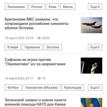
Экономика
Россия
Киев
Минск
Еще
4
Сергей Вершинин
Мария Захарова
Британские ВВС заявили, что
Зерновая сделка
ООН
сопроводили российские самолеты
вблизи Эстонии
18 марта 2023, 23:24
22761
В мире
Германия
Эстония
Еще
5
Великобритания
НАТО
Ту-134
Су-27
Сафонов не играл против
Ан-12
"Локомотива" из-за недомогания
18 марта 2023, 23:17
70
Футбол
Локомотив (Москва)
Краснодар
Еще
2
Матвей Сафонов
Станислав Агкацев
Зеленский заявил о новом пакете
военной помощи НАТО для Киева