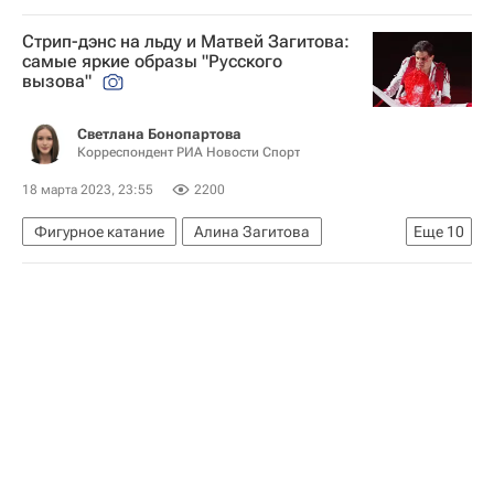
Республика Крым
Стрип-дэнс на льду и Матвей Загитова:
самые яркие образы "Русского
вызова"
Светлана Бонопартова
Корреспондент РИА Новости Спорт
18 марта 2023, 23:55
2200
Фигурное катание
Алина Загитова
Еще
10
Елизавета Туктамышева
Алексей Ягудин
Марк Кондратюк
Камила Валиева
Анна Щербакова
Петр Гуменник
Татьяна Тарасова
Евгения Медведева
Авторы РИА Новости Спорт
Фотогалерея РИА Спорт