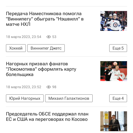
Передача Наместникова помогла
"Виннипегу" обыграть "Нэшвилл" в
матче НХЛ
18 марта 2023, 23:54
53
Хоккей
Виннипег Джетс
Еще
5
Нэшвилл Предаторз
Николай Элерс
Нагорных призвал фанатов
Адам Лаури
Пьер-Люк Дюбуа
"Локомотива" оформлять карту
болельщика
Национальная хоккейная лига (НХЛ)
18 марта 2023, 23:52
98
Юрий Нагорных
Михаил Галактионов
Еще
4
Локомотив (Москва)
Краснодар
Председатель ОБСЕ поддержал план
РПЛ 2026-2027 (Чемпионат России по футболу)
ЕС и США на переговорах по Косово
Fan ID (карта болельщика)