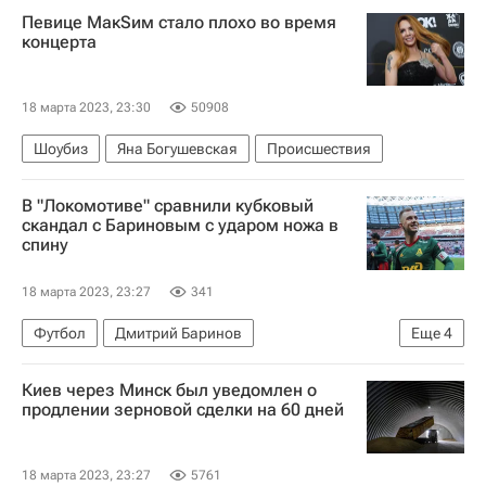
Певице МакSим стало плохо во время
концерта
18 марта 2023, 23:30
50908
Шоубиз
Яна Богушевская
Происшествия
В "Локомотиве" сравнили кубковый
скандал с Бариновым с ударом ножа в
спину
18 марта 2023, 23:27
341
Футбол
Дмитрий Баринов
Еще
4
Юрий Нагорных
Локомотив (Москва)
Киев через Минск был уведомлен о
Акрон (Тольятти)
Кубок России по футболу
продлении зерновой сделки на 60 дней
18 марта 2023, 23:27
5761