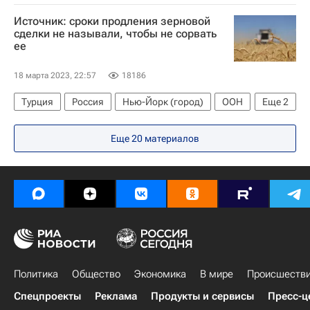
Европа
Рамзан Кадыров
В мире
Источник: сроки продления зерновой
сделки не называли, чтобы не сорвать
ее
18 марта 2023, 22:57
18186
Турция
Россия
Нью-Йорк (город)
ООН
Еще
2
Зерновая сделка
В мире
Еще 20 материалов
Политика
Общество
Экономика
В мире
Происшеств
Спецпроекты
Реклама
Продукты и сервисы
Пресс-ц