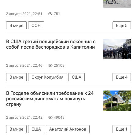
2 августа 2021, 22:51
751
В мире
ООН
Еще
5
Донецкая Народная Республика
В США третий полицейский покончил с
Луганская Народная Республика
СЦКК
собой после беспорядков в Капитолии
Коминтерново
Ситуация в ДНР и ЛНР
2 августа 2021, 22:46
25103
В мире
Округ Колумбия
США
Еще
4
Вашингтон (город)
Джо Байден
В Госдепе объяснили требование к 24
Дональд Трамп
Капитолий
российским дипломатам покинуть
страну
2 августа 2021, 22:42
49043
В мире
США
Анатолий Антонов
Еще
1