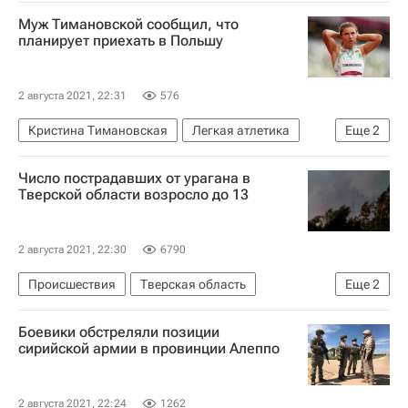
Нед Прайс
Муж Тимановской сообщил, что
планирует приехать в Польшу
2 августа 2021, 22:31
576
Кристина Тимановская
Легкая атлетика
Еще
2
Олимпиада 2020
Олимпийские игры
Число пострадавших от урагана в
Тверской области возросло до 13
2 августа 2021, 22:30
6790
Происшествия
Тверская область
Еще
2
МЧС России (Министерство РФ по делам гражданской обороны, чрезвычайным ситуациям и ликвидации последствий стихийных бедствий)
Боевики обстреляли позиции
Россия
сирийской армии в провинции Алеппо
2 августа 2021, 22:24
1262