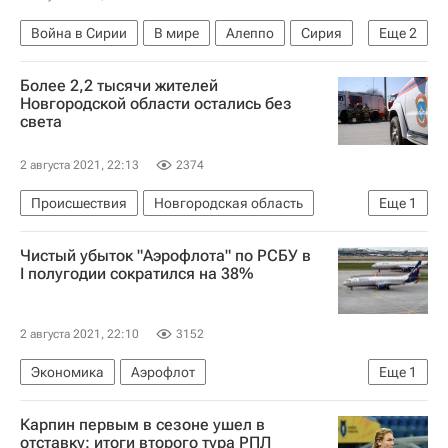
Война в Сирии
В мире
Алеппо
Сирия
Еще
2
Турция
Сирийская арабская армия
Более 2,2 тысячи жителей
Новгородской области остались без
света
2 августа 2021, 22:13
2374
Происшествия
Новгородская область
Еще
1
Псковская область
Чистый убыток "Аэрофлота" по РСБУ в
I полугодии сократился на 38%
2 августа 2021, 22:10
3152
Экономика
Аэрофлот
Еще
1
Новости компаний - Экономика
Карпин первым в сезоне ушел в
отставку: итоги второго тура РПЛ