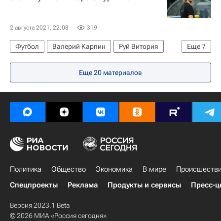
2 августа 2021, 22:08
319
Футбол
Валерий Карпин
Руй Витория
Еще
7
РПЛ 2026-2027 (Чемпионат России по футболу)
Еще 20 материалов
Сочи
Спартак Москва
Локомотив (Москва)
Ахмат
ПФК ЦСКА
Ростов
Политика
Общество
Экономика
В мире
Происшеств
Спецпроекты
Реклама
Продукты и сервисы
Пресс-ц
Версия 2023.1 Beta
© 2026 МИА «Россия сегодня»