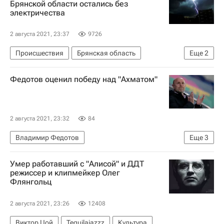
Брянской области остались без
электричества
2 августа 2021, 23:37
9726
Происшествия
Брянская область
Еще
2
Унечский район
Федотов оценил победу над "Ахматом"
МЧС России (Министерство РФ по делам гражданской обороны, чрезвычайным ситуациям и ликвидации последствий стихийных бедствий)
2 августа 2021, 23:32
84
Владимир Федотов
Еще
3
РПЛ 2026-2027 (Чемпионат России по футболу)
Умер работавший с "Алисой" и ДДТ
Сочи
Ахмат
режиссер и клипмейкер Олег
Флянгольц
2 августа 2021, 23:26
12408
Виктор Цой
Tequilajazzz
Культура