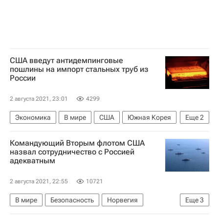
США введут антидемпинговые
пошлины на импорт стальных труб из
России
2 августа 2021, 23:01
4299
Экономика
В мире
США
Южная Корея
Еще
2
Министерство торговли США
Россия
Командующий Вторым флотом США
назвал сотрудничество с Россией
адекватным
2 августа 2021, 22:55
10721
В мире
Безопасность
Норвегия
Еще
3
Военно-морские силы США