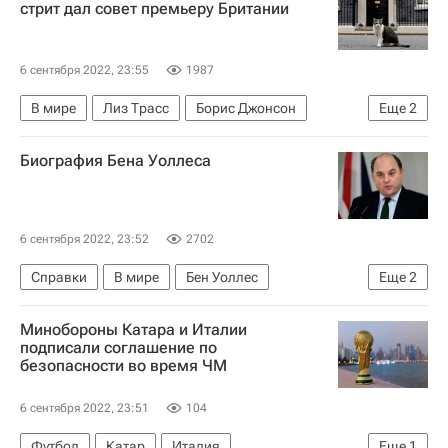
стрит дал совет премьеру Британии
6 сентября 2022, 23:55
1987
В мире
Лиз Трасс
Борис Джонсон
Еще
2
Риши Сунак
Великобритания
Биография Бена Уоллеса
6 сентября 2022, 23:52
2702
Справки
В мире
Бен Уоллес
Еще
2
Великобритания
Северная Ирландия
Минобороны Катара и Италии
подписали соглашение по
безопасности во время ЧМ
6 сентября 2022, 23:51
104
Футбол
Катар
Италия
Еще
1