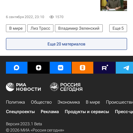
6 сентября 2022, 23:10
1570
В мире
Лиз Трасс
Владимир Зеленский
Еще
5
Борис Джонсон
Украина
Киев
Лондон
Еще 20 материалов
Великобритания
Политика
Общество
Экономика
В мире
Происшеств
Спецпроекты
Реклама
Продукты и сервисы
Пресс-ц
Версия 2023.1 Beta
© 2026 МИА «Россия сегодня»