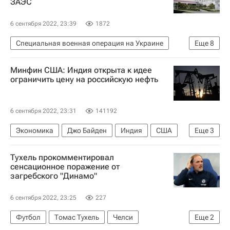
ЗАЭС
6 сентября 2022, 23:39
1872
Специальная военная операция на Украине
Еще
8
В мире
Антониу Гутерреш
Энергодар
Минфин США: Индия открыта к идее
Европа
Запорожская АЭС
ООН
ограничить цену на российскую нефть
Совет Безопасности ООН
Украина
6 сентября 2022, 23:31
141192
Экономика
Джо Байден
Индия
США
Еще
3
Россия
Министерство финансов США
Тухель прокомментировал
В мире
сенсационное поражение от
загребского "Динамо"
6 сентября 2022, 23:25
227
Футбол
Томас Тухель
Челси
Еще
2