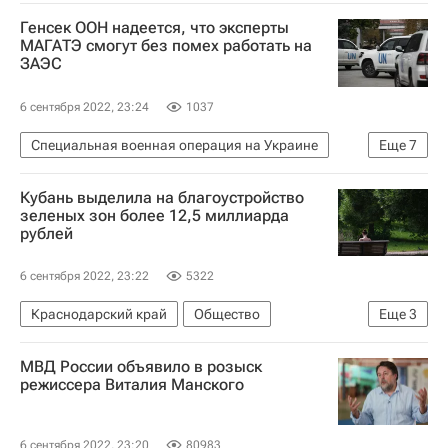
Лига чемпионов УЕФА 2026-2027
Генсек ООН надеется, что эксперты
Динамо (Загреб)
МАГАТЭ смогут без помех работать на
ЗАЭС
6 сентября 2022, 23:24
1037
Специальная военная операция на Украине
Еще
7
В мире
Антониу Гутерреш
Энергодар
Кубань выделила на благоустройство
Запорожье
МАГАТЭ
Запорожская АЭС
зеленых зон более 12,5 миллиарда
рублей
ООН
6 сентября 2022, 23:22
5322
Краснодарский край
Общество
Еще
3
Геленджик
Темрюк
Россия
МВД России объявило в розыск
режиссера Виталия Манского
6 сентября 2022, 23:20
80983