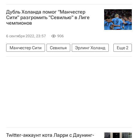
Кваси Квартенг
Дубль Холанда помог "Манчестер
Сити" разгромить "Севилью" в Лиге
чемпионов
6 сентября 2022, 23:57
906
Манчестер Сити
Севилья
Эрлинг Холанд
Еще
2
Лига чемпионов УЕФА 2026-2027
Футбол
Twitter-аккаунт кота Ларри с Даунинг-