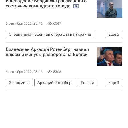
В депздраве Бердянска рассказали о
состоянии коменданта города
6 сентября 2022, 23:46
6547
Специальная военная операция на Украине
Еще
5
Бердянск
Украина
Запорожская область
Бизнесмен Аркадий Ротенберг назвал
В мире
Происшествия
плюсы и минусы разворота на Восток
6 сентября 2022, 23:46
8308
Экономика
Аркадий Ротенберг
Россия
Еще
3
Китай
Индия
Восточный экономический форум — 2022 (ВЭФ)