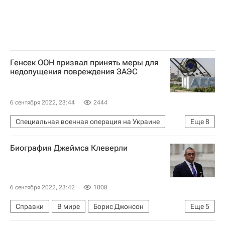
Генсек ООН призвал принять меры для
недопущения повреждения ЗАЭС
6 сентября 2022, 23:44
2444
Специальная военная операция на Украине
Еще
8
Антониу Гутерреш
Европа
Энергодар
Биография Джеймса Клеверли
Запорожье
В мире
Запорожская АЭС
ООН
Совет Безопасности ООН
6 сентября 2022, 23:42
1008
Справки
В мире
Борис Джонсон
Еще
5
Лиз Трасс
Великобритания
Лондон