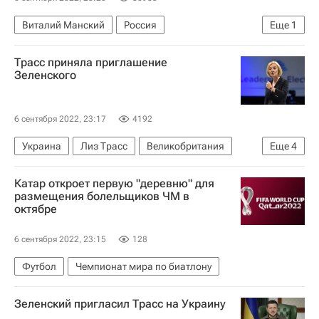
Виталий Манский
Россия
Еще
1
Министерство внутренних дел РФ (МВД России)
Трасс приняла приглашение
Зеленского
6 сентября 2022, 23:17
4192
Украина
Лиз Трасс
Великобритания
Еще
4
Владимир Зеленский
В мире
Киев
Катар откроет первую "деревню" для
Лондон
размещения болельщиков ЧМ в
октябре
6 сентября 2022, 23:15
128
Футбол
Чемпионат мира по биатлону
Зеленский пригласил Трасс на Украину