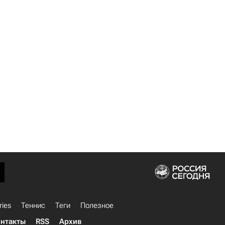
ries
Теннис
Теги
Полезное
нтакты
RSS
Архив