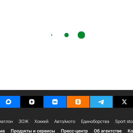
иатлон
ЗОЖ
Хоккей
Авто/мото
Единоборства
Sport sto
ма
Продукты и сервисы
Пресс-центр
Об агентстве
Ко