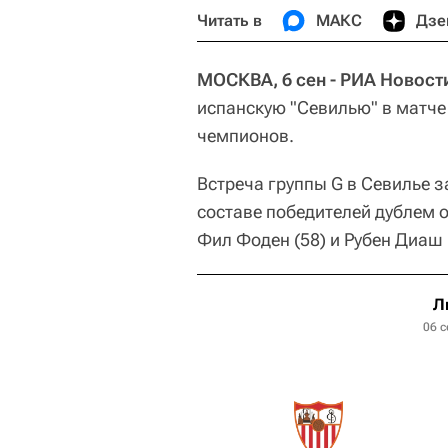
Читать в
МАКС
Дзе
МОСКВА, 6 сен - РИА Новост
испанскую "Севилью" в матче 
чемпионов.
Встреча группы G в Севилье з
составе победителей дублем о
Фил Фоден (58) и Рубен Диаш 
Л
06 с