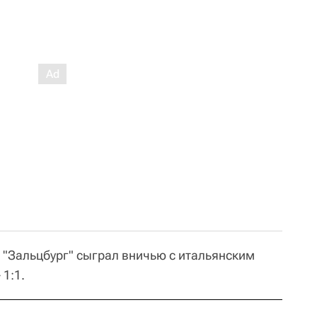
й "Зальцбург" сыграл вничью с итальянским
1:1.