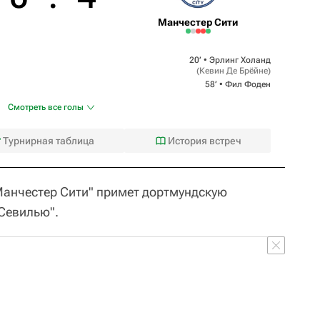
Манчестер Сити
20‎’‎ •
Эрлинг Холанд
(
Кевин Де Брёйне
)
58‎’‎ •
Фил Фоден
Смотреть все голы
Турнирная таблица
История встреч
"Манчестер Сити" примет дортмундскую
"Севилью".