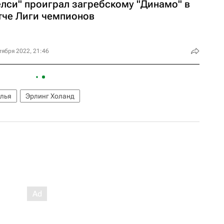
елси" проиграл загребскому "Динамо" в
тче Лиги чемпионов
тября 2022, 21:46
лья
Эрлинг Холанд