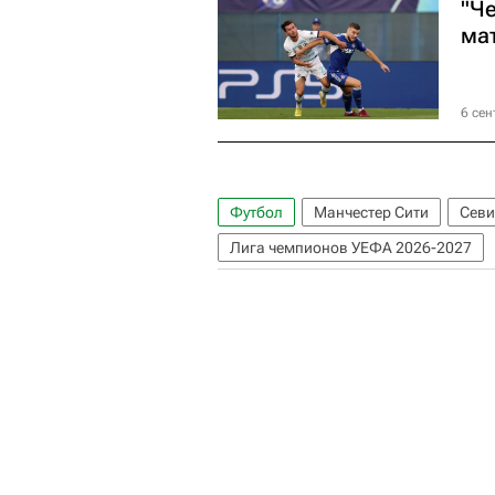
"Ч
ма
6 сен
Футбол
Манчестер Сити
Севи
Лига чемпионов УЕФА 2026-2027